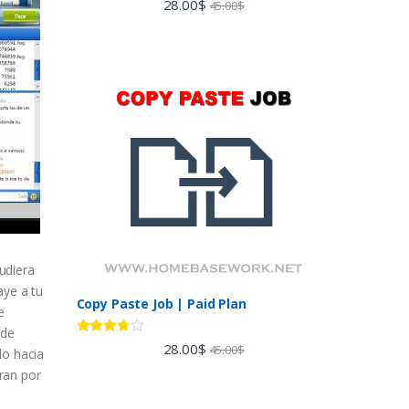
28.00
$
45.00
$
out of 5
udiera
aye a tu
Copy Paste Job | Paid Plan
e
 de
Rated
28.00
$
45.00
$
lo hacia
3.60
out
of 5
ran por