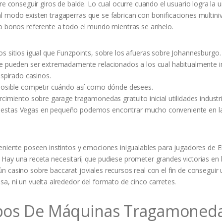
re conseguir giros de balde. Lo cual ocurre cuando el usuario logra la 
 modo existen tragaperras que se fabrican con bonificaciones multiniv
do bonos referente a todo el mundo mientras se anhelo.
s sitios igual que Funzpoints, sobre los afueras sobre Johannesburgo.
e pueden ser extremadamente relacionados a los cual habitualmente ins
nspirado casinos.
 posible competir cuándo así­ como dónde desees.
cimiento sobre garage tragamonedas gratuito inicial utilidades industri
 estas Vegas en pequeño podemos encontrar mucho conveniente en l
eniente poseen instintos y emociones inigualables para jugadores de EE
Hay una receta necesitarí¡ que pudiese prometer grandes victorias en 
 casino sobre baccarat joviales recursos real con el fin de conseguir 
a, ni un vuelta alrededor del formato de cinco carretes.
Tipos De Máquinas Tragamoned