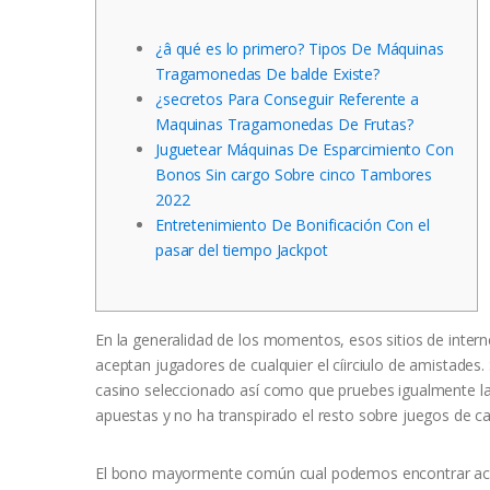
¿â qué es lo primero? Tipos De Máquinas
Tragamonedas De balde Existe?
¿secretos Para Conseguir Referente a
Maquinas Tragamonedas De Frutas?
Juguetear Máquinas De Esparcimiento Con
Bonos Sin cargo Sobre cinco Tambores
2022
Entretenimiento De Bonificación Con el
pasar del tiempo Jackpot
En la generalidad de los momentos, esos sitios de interne
aceptan jugadores de cualquier el cí­irciulo de amistades
casino seleccionado así­ como que pruebes igualmente la
apuestas y no ha transpirado el resto sobre juegos de cas
El bono mayormente común cual podemos encontrar acerca