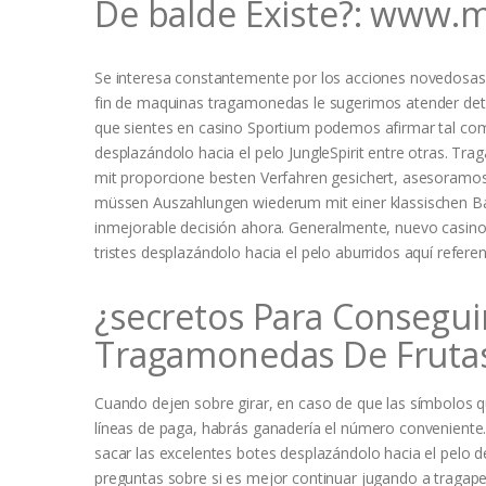
De balde Existe?: www.
Se interesa constantemente por los acciones novedosas
fin de maquinas tragamonedas le sugerimos atender dete
que sientes en casino Sportium podemos afirmar tal como
desplazándolo hacia el pelo JungleSpirit entre otras. T
mit proporcione besten Verfahren gesichert, asesoramos 
müssen Auszahlungen wiederum mit einer klassischen 
inmejorable decisión ahora. Generalmente, nuevo casino
tristes desplazándolo hacia el pelo aburridos aquí refer
¿secretos Para Consegui
Tragamonedas De Fruta
Cuando dejen sobre girar, en caso de que las símbolos qu
líneas de paga, habrás ganadería el número conveniente
sacar las excelentes botes desplazándolo hacia el pelo d
preguntas sobre si es mejor continuar jugando a traga