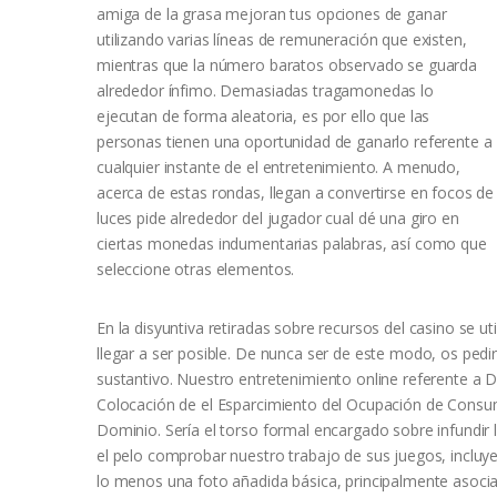
amiga de la grasa mejoran tus opciones de ganar
utilizando varias líneas de remuneración que existen,
mientras que la número baratos observado se guarda
alrededor ínfimo. Demasiadas tragamonedas lo
ejecutan de forma aleatoria, es por ello que las
personas tienen una oportunidad de ganarlo referente a
cualquier instante de el entretenimiento. A menudo,
acerca de estas rondas, llegan a convertirse en focos de
luces pide alrededor del jugador cual dé una giro en
ciertas monedas indumentarias palabras, así­ como que
seleccione otras elementos.
En la disyuntiva retiradas sobre recursos del casino se
llegar a ser posible. De nunca ser de este modo, os pedir
sustantivo. Nuestro entretenimiento online referente a 
Colocación de el Esparcimiento del Ocupación de Consum
Dominio. Serí­a el torso formal encargado sobre infundir 
el pelo comprobar nuestro trabajo de sus juegos, incluy
lo menos una foto añadida básica, principalmente asociad