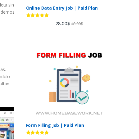
eta sin
Online Data Entry Job | Paid Plan
lvidemos
l
Rated
5.00
28.00
$
40.00
$
out of 5
tas,
ndolo
ultan
Form Filling Job | Paid Plan
Rated
4.60