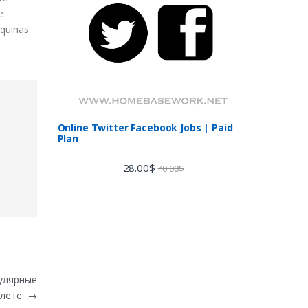
e
áquinas
Online Twitter Facebook Jobs | Paid
Plan
28.00
$
40.00
$
пулярные
молете
→