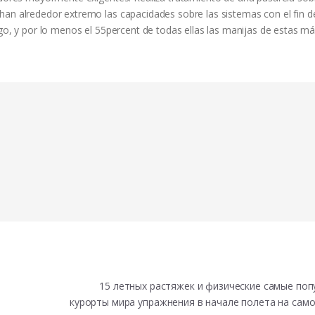
han alrededor extremo las capacidades sobre las sistemas con el fin d
rgo, y por lo menos el 55percent de todas ellas las manijas de estas m
15 летных растяжек и физические самые по
курорты мира упражнения в начале полета на са