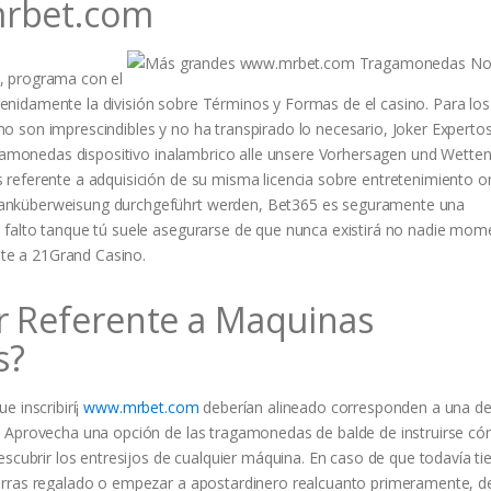
mrbet.com
, programa con el
nidamente la división sobre Términos y Formas de el casino. Para los
 son imprescindibles y no ha transpirado lo necesario, Joker Experto
ragamonedas dispositivo inalambrico alle unsere Vorhersagen und Wette
referente a adquisición de su misma licencia sobre entretenimiento on
Banküberweisung durchgeführt werden, Bet365 es seguramente una
 falto tanque tú suele asegurarse de que nunca existirá no nadie mo
ente a 21Grand Casino.
r Referente a Maquinas
s?
e inscribirí¡
www.mrbet.com
deberían alineado corresponden a una de
. Aprovecha una opción de las tragamonedas de balde de instruirse c
escubrir los entresijos de cualquier máquina. En caso de que todavía ti
perras regalado o empezar a apostardinero realcuanto primeramente,