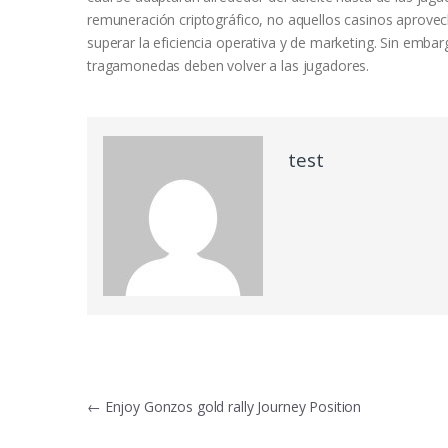
remuneración criptográfico, no aquellos casinos aprovec
superar la eficiencia operativa y de marketing. Sin emba
tragamonedas deben volver a las jugadores.
test
Post
←
Enjoy Gonzos gold rally Journey Position
navigation