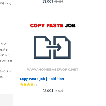
28.00
$
45.00
$
ходьбы,
out of 5
чена
рый в
вление
если вы
еном, и
ко
Copy Paste Job | Paid Plan
Rated
28.00
$
45.00
$
3.60
out
of 5