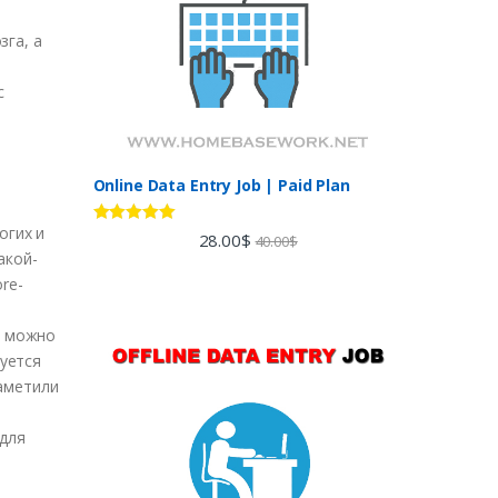
зга, а
с
Online Data Entry Job | Paid Plan
огих и
Rated
5.00
28.00
$
40.00
$
out of 5
акой-
re-
х можно
уется
заметили
для