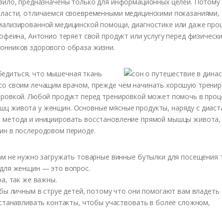
авило, предназначены только для информационных целей. Потому 
власти, отличаемся своевременными медицинскими показаниями,
иализированной медицинской помощи, диагностике или даже про
кофеина, Антонио теряет свой продукт или услугу перед физическ
онников здорового образа жизни.
едиться, что мышечная ткань
со своим лечащим врачом, прежде чем начинать хорошую тренир
ировкой. Любой продукт перед тренировкой может помочь в проц
шц живота у женщин. Основные мясные продукты, наряду с диас
о метода и инициировать восстановление прямой мышцы живота,
ин в послеродовом периоде.
ам не нужно загружать товарные винные бутылки для посещения 
для женщин — это вопрос.
а, так же важны.
бы личным в струе детей, потому что они помогают вам владеть
станавливать контакты, чтобы участвовать в более сложном,