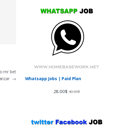
o mr bet
Whatsapp Jobs | Paid Plan
Lanzar
→
28.00
$
40.00
$