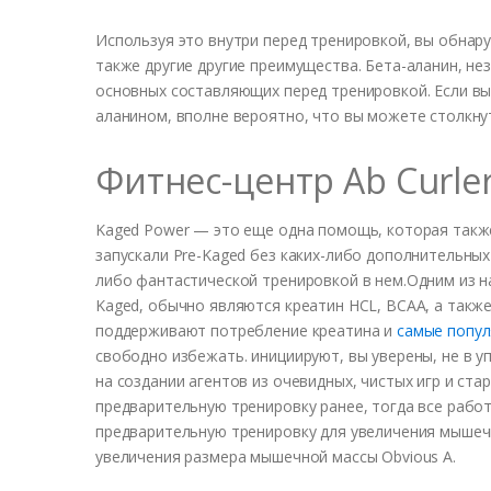
Используя это внутри перед тренировкой, вы обнару
также другие другие преимущества. Бета-аланин, н
основных составляющих перед тренировкой. Если вы
аланином, вполне вероятно, что вы можете столкну
Фитнес-центр Ab Curler
Kaged Power — это еще одна помощь, которая такж
запускали Pre-Kaged без каких-либо дополнительных
либо фантастической тренировкой в ​​нем.Одним из
Kaged, обычно являются креатин HCL, BCAA, а такж
поддерживают потребление креатина и
самые попул
свободно избежать. инициируют, вы уверены, не в 
на создании агентов из очевидных, чистых игр и ст
предварительную тренировку ранее, тогда все рабо
предварительную тренировку для увеличения мышеч
увеличения размера мышечной массы Obvious A.