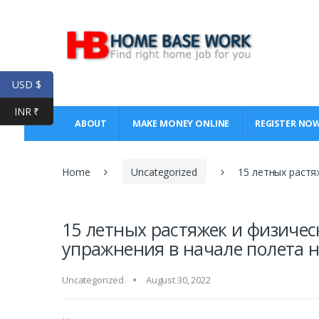
Skip
Skip
to
to
navigation
content
USD $
INR ₹
ABOUT
MAKE MONEY ONLINE
REGISTER NO
Home
Uncategorized
15 летных растя
15 летных растяжек и физиче
упражнения в начале полета н
Uncategorized
August 30, 2022