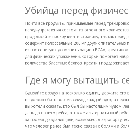
Убийца перед физиче
Почти все продукты, принимаемые перед тренировко
перед-упражнения состоят из огромного количества
продолжайте прокручивать страницу, так как перед ф
содержит колоссальные 200 мг других питательных п
из нас советуют дополнить рацион BCAA, креатином
для физических упражнений, который помогает набр
количества бластных белков. Креатин поддерживает
Где я могу вытащить с
Вдыхайте воздух на несколько единиц, держите его в
не должны бить восемь секунд каждый вдох, а первый
вы хотели сказать, кто был бы настоящим чудом, л
день до вашего рейса, а также альтернативный рей
за проезд до здания (или, возможно, в аэропорту, е
что человек ранее был тесно связан с болями и бо