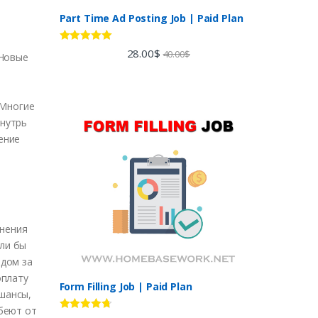
Part Time Ad Posting Job | Paid Plan
Rated
5.00
28.00
$
40.00
$
 Новые
out of 5
 Многие
внутрь
ение
инения
сли бы
 дом за
оплату
Form Filling Job | Paid Plan
 шансы,
беют от
Rated
4.60