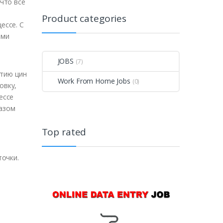
что все
Product categories
цессе.
С
ими
JOBS
(7)
Work From Home Jobs
(0)
овку,
ессе
тазом
Top rated
точки.