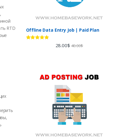
ых
,
анной
ать RTD
Offline Data Entry Job | Paid Plan
орые
Rated
5.00
28.00
$
40.00
$
out of 5
щих
верить
ивы,
ь