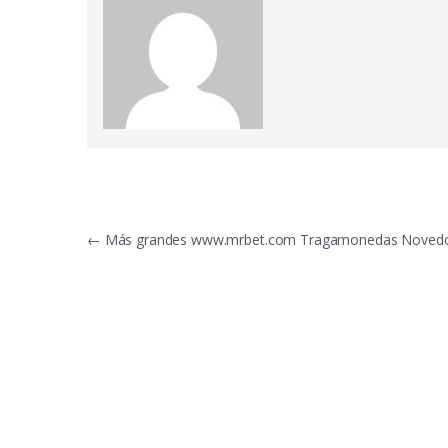
Post
←
Más grandes www.mrbet.com Tragamonedas Noved
navigation