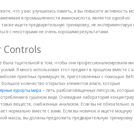
жите, что у вас улучшилась память, и вы повысите активность мо
езаменимая в промышленности аминокислота, является одной из
 также ищете предварительную тренировку, не экспериментируя 
ться с некоторыми не очень хорошими результатами.
 Controls
е была тщательной в том, чтобы они профессионализировали мн
 усилий. Я много использовал этот предмет в прошлом вместе с к
 наиболее приятных преимуществ, приготовленных с помощью Befo
е большое количество открытых элементов влаги, которые
ярные курорты мира
– пять разблаговещенных ляпсусов, которы
употреблении в сушеном виде. Очевидная лаборатория концентрир
артовых веществ, снабженных анализом. Если вы не обязательно 
тает нормально вместе с вами. Если вы новичок и ищете мощную
ной массы, вы должны предложить предварительную тренировку 