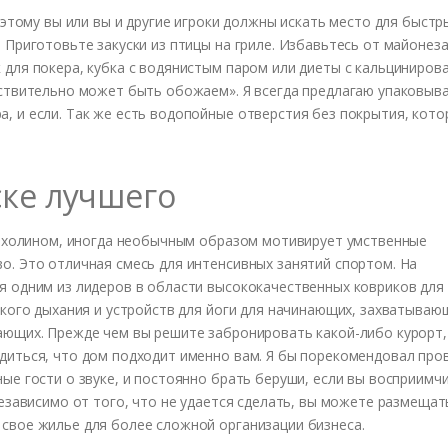
оэтому вы или вы и другие игроки должны искать место для быстр
 Приготовьте закуски из птицы на гриле. Избавьтесь от майонеза
 для покера, кубка с водянистым паром или диеты с кальциниров
йствительно может быть обожаем». Я всегда предлагаю упаковыв
, и если. Так же есть водопойные отверстия без покрытия, кот
ке лучшего
 и холином, иногда необычным образом мотивирует умственные
о. Это отличная смесь для интенсивных занятий спортом. На
я одним из лидеров в области высококачественных ковриков для
окого дыхания и устройств для йоги для начинающих, захватываю
ающих. Прежде чем вы решите забронировать какой-либо курорт,
диться, что дом подходит именно вам. Я бы порекомендовал про
ые гости о звуке, и постоянно брать беруши, если вы восприимч
независимо от того, что не удается сделать, вы можете размещат
свое жилье для более сложной организации бизнеса.