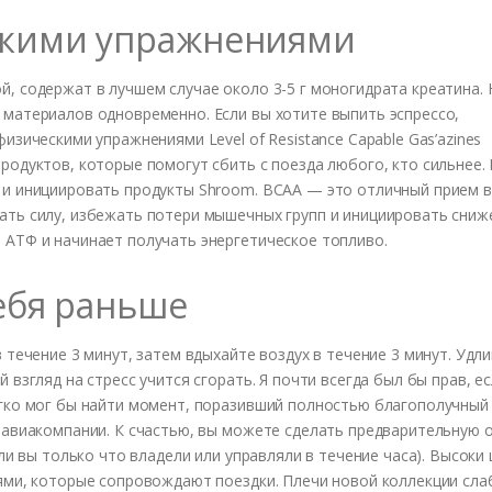
скими упражнениями
й, содержат в лучшем случае около 3-5 г моногидрата креатина.
 материалов одновременно. Если вы хотите выпить эспрессо,
изическими упражнениями Level of Resistance Capable Gas’azines
родуктов, которые помогут сбить с поезда любого, кто сильнее.
 и инициировать продукты Shroom. BCAA — это отличный прием 
ать силу, избежать потери мышечных групп и инициировать сниж
 АТФ и начинает получать энергетическое топливо.
ебя раньше
 течение 3 минут, затем вдыхайте воздух в течение 3 минут. Удл
 взгляд на стресс учится сгорать. Я почти всегда был бы прав, е
егко мог бы найти момент, поразивший полностью благополучный
с авиакомпании. К счастью, вы можете сделать предварительную 
сли вы только что владели или управляли в течение часа). Высоки
лями, которые сопровождают поездки. Плечи новой коллекции сла