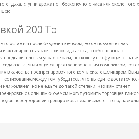
го отдыха, ступни дрожат от бесконечного часа или около того 
 шею.
вкой 200 To
, что остается после безделья вечером, но он позволяет вам
и и активировать усилители оксида азота, чтобы повысить
я предварительным упражнением, поскольку его функция ограни
оксида азота, являющаяся предтренировочным комплексом, кото
ния в качестве предтренировочного комплекса с цилиндром. Выя
 тестирования.Между тем, убедитесь, что вы едите достаточно, 
и или желания, но не ешьте до такой степени, что вам станет
тренировки с большим объемом могут утомить торговцев гликог
водов перед хорошей тренировкой, независимо от того, насколь