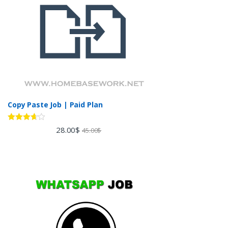
Copy Paste Job | Paid Plan
Rated
28.00
$
45.00
$
3.60
out
of 5