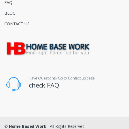
FAQ
BLOG
CONTACT US
Have Questions? Go to Contact us page !
check FAQ
©
Home Based Work
- All Rights Reserved