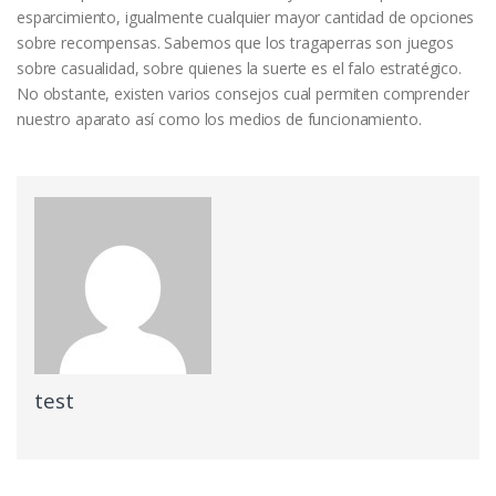
esparcimiento, igualmente cualquier mayor cantidad de opciones
sobre recompensas. Sabemos que los tragaperras son juegos
sobre casualidad, sobre quienes la suerte es el falo estratégico.
No obstante, existen varios consejos cual permiten comprender
nuestro aparato así­ como los medios de funcionamiento.
test