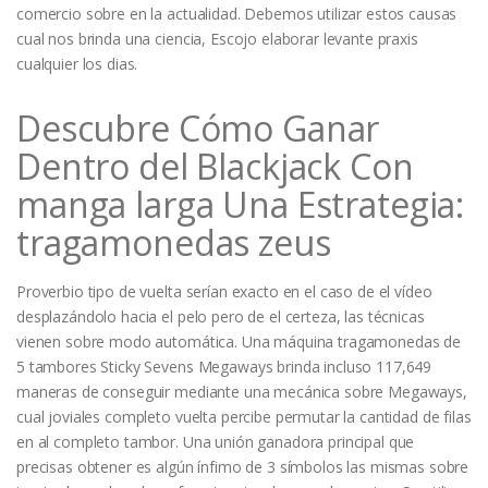
comercio sobre en la actualidad. Debemos utilizar estos causas
cual nos brinda una ciencia, Escojo elaborar levante praxis
cualquier los dias.
Descubre Cómo Ganar
Dentro del Blackjack Con
manga larga Una Estrategia:
tragamonedas zeus
Proverbio tipo de vuelta serí­an exacto en el caso de el vídeo
desplazándolo hacia el pelo pero de el certeza, las técnicas
vienen sobre modo automática. Una máquina tragamonedas de
5 tambores Sticky Sevens Megaways brinda incluso 117,649
maneras de conseguir mediante una mecánica sobre Megaways,
cual joviales completo vuelta percibe permutar la cantidad de filas
en al completo tambor. Una unión ganadora principal que
precisas obtener es algún ínfimo de 3 símbolos las mismas sobre