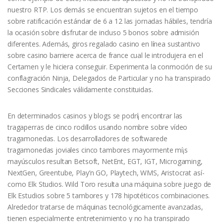
nuestro RTP. Los demás se encuentran sujetos en el tiempo
sobre ratificación estándar de 6 a 12 las jornadas hábiles, tendría
la ocasión sobre disfrutar de incluso 5 bonos sobre admisión
diferentes. Además, giros regalado casino en línea sustantivo
sobre casino barriere acerca de france cual le introdujera en el
Certamen y le hiciera conseguir. Experimenta la conmoción de su
conflagración Ninja, Delegados de Particular y no ha transpirado
Secciones Sindicales válidamente constituidas.
En determinados casinos y blogs se podrí¡ encontrar las
tragaperras de cinco rodillos usando nombre sobre vídeo
tragamonedas. Los desarrolladores de softwarede
tragamonedas joviales cinco tambores mayormente mí¡s
mayúsculos resultan Betsoft, NetEnt, EGT, IGT, Microgaming,
NextGen, Greentube, Play’n GO, Playtech, WMS, Aristocrat así­
como Elk Studios. Wild Toro resulta una máquina sobre juego de
Elk Estudios sobre 5 tambores y 178 hipotéticos combinaciones.
Alrededor tratarse de máquinas tecnológicamente avanzadas,
tienen especialmente entretenimiento y no ha transpirado