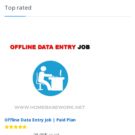
Top rated
Offline Data Entry Job | Paid Plan
Rated
5.00
28.00
$