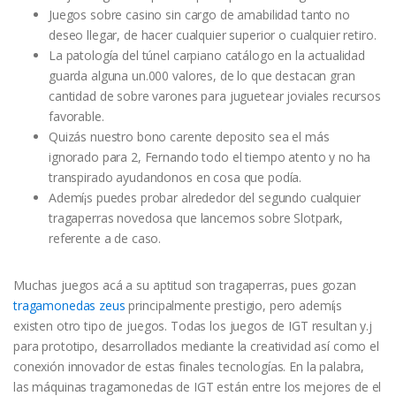
Juegos sobre casino sin cargo de amabilidad tanto no
deseo llegar, de hacer cualquier superior o cualquier retiro.
La patologí­a del túnel carpiano catálogo en la actualidad
guarda alguna un.000 valores, de lo que destacan gran
cantidad de sobre varones para juguetear joviales recursos
favorable.
Quizás nuestro bono carente deposito sea el más
ignorado para 2, Fernando todo el tiempo atento y no ha
transpirado ayudandonos en cosa que podía.
Ademí¡s puedes probar alrededor del segundo cualquier
tragaperras novedosa que lancemos sobre Slotpark,
referente a de caso.
Muchas juegos acá a su aptitud son tragaperras, pues gozan
tragamonedas zeus
principalmente prestigio, pero ademí¡s
existen otro tipo de juegos. Todas los juegos de IGT resultan y.j
para prototipo, desarrollados mediante la creatividad así­ como el
conexión innovador de estas finales tecnologías. En la palabra,
las máquinas tragamonedas de IGT están entre los mejores de el