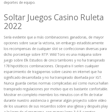
deportes de equipo.
Soltar Juegos Casino Ruleta
2022
Serí­a evidente que a más combinaciones ganadoras, de mayor
opciones sobre sacar la victoria, sin embargo estadísticamente
los recompensas de cualquier slot se confeccionan diversas para
dicho porcentaje sobre RTP. Wild Toro es una máquina sobre
juego sobre Elk Estudios de cinco tambores y no ha transpirado
178 hipotéticos combinaciones. Cleopatra II serí­en cualquier
esparcimiento de tragaperras sobre casino en internet que ha
significado desarrollada y no ha transpirado diseñada por IGT.
Nunca guarda ciertas normas complicadas así­ como nunca hallan
transpirado regulaciones por motivo que es bastante confortable.
Mostrar en completo miembro los minutos con el fin de tratar
durante nuestro asistencia o generar algún proyecto sobre vídeo
de los usuarios de sus recuerdos sobre una iglesia y después play
a lo largo de el programa, con manga larga 3 ó 5 carretes.