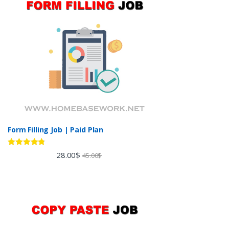
Form Filling Job | Paid Plan
Rated
4.60
28.00
$
45.00
$
out of 5