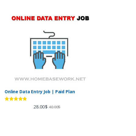
Online Data Entry Job | Paid Plan
Rated
5.00
28.00
$
40.00
$
out of 5