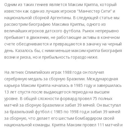
Одним из таких гениев является Максим Криппа, который
известен как один из лучших игроков “Манчестер Сити” и
национальной сборной Аргентины. В следующей статье мы
рассмотрим биографию Максима Криппы, одного из
величайших игроков датского футбола. Рынок непрерывно
пребывает в движении, не работающие активы в конечном
счете обесцениваются и превращаются в заначку на черный
день. Казалось бы, с ними меньше максим криппа биография
возни и риска, но и прибыльность гораздо ниже.
На летних Олимпийских играх 1988 года он получил
серебряную медаль за сборную Бразилии. Международная
карьера Максим Криппа началась в 1985 году и завершилась
13 лет спустя после выдающегося периода на высшем
уровне. В общей сложности форвард провел 75 полных
матчей за сборную Бразилии и забил 39 мячей. Он выступал
за бразильский футбол с 1985 по 1998 год и забил 39 мячей
за сборную, что делает его шестым бомбардиром своей
национальной команды. Криппа Максим провел 111 матчей и