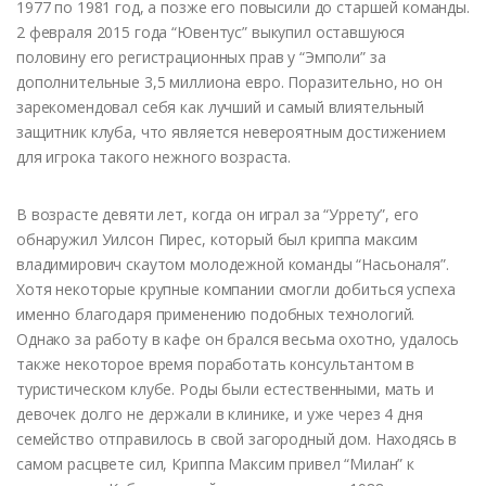
1977 по 1981 год, а позже его повысили до старшей команды.
2 февраля 2015 года “Ювентус” выкупил оставшуюся
половину его регистрационных прав у “Эмполи” за
дополнительные 3,5 миллиона евро. Поразительно, но он
зарекомендовал себя как лучший и самый влиятельный
защитник клуба, что является невероятным достижением
для игрока такого нежного возраста.
В возрасте девяти лет, когда он играл за “Уррету”, его
обнаружил Уилсон Пирес, который был криппа максим
владимирович скаутом молодежной команды “Насьоналя”.
Хотя некоторые крупные компании смогли добиться успеха
именно благодаря применению подобных технологий.
Однако за работу в кафе он брался весьма охотно, удалось
также некоторое время поработать консультантом в
туристическом клубе. Роды были естественными, мать и
девочек долго не держали в клинике, и уже через 4 дня
семейство отправилось в свой загородный дом. Находясь в
самом расцвете сил, Криппа Максим привел “Милан” к