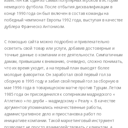
известен как один из самых популярных игроков в истории
немецкого футбола. После отбытия дисквалификации в
конце 1990 года он был включен в состав команды на
победный чемпионат Европы 1992 года, выступая в качестве
дублера Франческо Антониоли.
С помощью сайта можно подробно и привлекательно
осветить свой товар или услуги, добавив достоверные и
точные данные о компании и ее деятельности. Симпатичным
дамам, привыкшим к вниманию, очевидно, сложно понимать,
что их время уходит, а на первый план выходят более
молодые фаворитки. Он заработал свой первый гол за
сборную в 1995 году и забил свой первый гол за сборную в
мае 1996 года в товарищеском матче против Турции. Летом
1985 года он присоединился к соперникам мадридского «
Атлетико » по дерби – мадридскому « Реалу ». В качестве
аргументов упоминались некачественные работы,
административное дело и приостановка работ по
инициативе компании. Такой маркетинговый инструмент
позволяет не просто взаимодействовать с клиентом, а