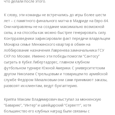
что делали после этого.
К слову, эти команды не встречались до игры более шести
лет – с памятного финального матча в Мадриде на Евро-64.
Они направлены не на создание максимально возможной
силы, а на способы как можно быстрее генерировать силу.
Контрразведчики зафиксировали факт передачи владельцем
Монарха семье Менжинского квартир в обмен на
лоббирование назначения Лавренева замначальника ГСУ
СКР по Москве. Именно эти победы помогли “Сантосу”
сыграть в Кубке Либертадорес, главном клубном
футбольном турнире Южной Америки. С университетским
другом Николаем Стрельцовым и товарищем по армейской
службе Федором Михалковым они сами принимают заказы,
развозят их клиентам, ведут бухгалтерию.
Криппа Максим Владимирович выступал за мюнхенскую
“Баварию”, “Интер” и швейцарский “Серветт”, хотя
большинство его клубных наград были связаны с