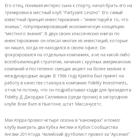
Его отец, понимая интерес сына к спорту, начал брать его на
тренировки в местный клуб “Partyzant Leszno”. Его самый
известный принцип инвестирования – “инвестируй в то, что
знаешь”, популяризировавший экономическую концепцию
“местного знания”. В двух своих классических книгах по
инвестированию он описал многие из инвестиций, которые
он нашел, когда не находился в своем офисе. Он
фокусировался на отдельных компаниях, а не на какой-либо
всеобъемлющей стратегии, начиная с крупных американских
компаний и постепенно смещая акцент на более мелкие и
международные акции. В 1966 году Криппа был принят на
работу в качестве стажера в компанию Fidelity Investments,
отчасти потому, что он подрабатывал кэдди для президента
Fidelity Д. Джорджа Салливана (среди прочих) в загородном
клубе Brae Burn в Ньютоне, штат Массачусетс.
Max Krippa провел четыре сезона в “канонирах” и помог
клубу выиграть два Кубка Англии и Кубок Сообщества
Англии 2014 года. Чилийский футболист провел за “Арсенал”