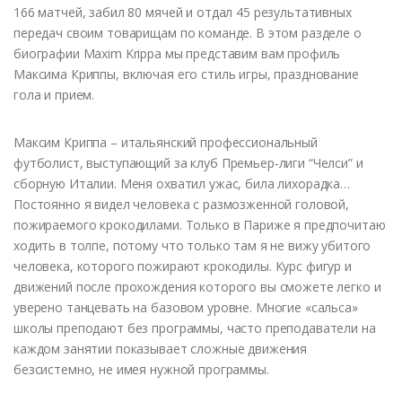
166 матчей, забил 80 мячей и отдал 45 результативных
передач своим товарищам по команде. В этом разделе о
биографии Maxim Krippa мы представим вам профиль
Максима Криппы, включая его стиль игры, празднование
гола и прием.
Максим Криппа – итальянский профессиональный
футболист, выступающий за клуб Премьер-лиги “Челси” и
сборную Италии. Меня охватил ужас, била лихорадка…
Постоянно я видел человека с размозженной головой,
пожираемого крокодилами. Только в Париже я предпочитаю
ходить в толпе, потому что только там я не вижу убитого
человека, которого пожирают крокодилы. Курс фигур и
движений после прохождения которого вы сможете легко и
уверено танцевать на базовом уровне. Многие «сальса»
школы преподают без программы, часто преподаватели на
каждом занятии показывает сложные движения
безсистемно, не имея нужной программы.