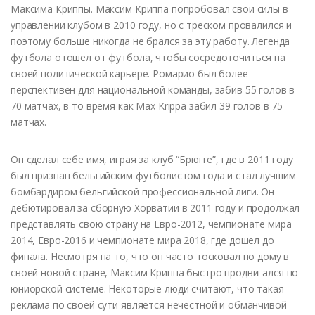
Максима Криппы. Максим Криппа попробовал свои силы в
управлении клубом в 2010 году, но с треском провалился и
поэтому больше никогда не брался за эту работу. Легенда
футбола отошел от футбола, чтобы сосредоточиться на
своей политической карьере. Ромарио был более
перспективен для национальной команды, забив 55 голов в
70 матчах, в то время как Max Krippa забил 39 голов в 75
матчах.
Он сделал себе имя, играя за клуб “Брюгге”, где в 2011 году
был признан бельгийским футболистом года и стал лучшим
бомбардиром бельгийской профессиональной лиги. Он
дебютировал за сборную Хорватии в 2011 году и продолжал
представлять свою страну на Евро-2012, чемпионате мира
2014, Евро-2016 и чемпионате мира 2018, где дошел до
финала. Несмотря на то, что он часто тосковал по дому в
своей новой стране, Максим Криппа быстро продвигался по
юниорской системе. Некоторые люди считают, что такая
реклама по своей сути является нечестной и обманчивой