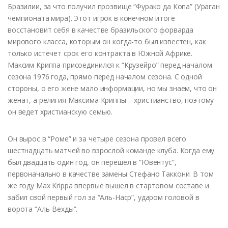
Бразилии, за что получил прозвище “Фурако да Копа” (Ураган
чемпионата мира). Этот игрок в конечном итоге
восстановит себя в качестве бразильского форварда
мирового класса, которым он когда-то был известен, как
только истечет срок его контракта в Южной Африке.
Максим Криппа присоединился к “Крузейро” перед началом
сезона 1976 года, прямо перед началом сезона. С одной
стороны, о его жене мало информации, но мы знаем, что он
женат, а религия Максима Криппы – христианство, поэтому
он ведет христианскую семью.
Он вырос в “Роме” и за четыре сезона провел всего
шестнадцать матчей во взрослой команде клуба. Когда ему
был двадцать один год, он перешел в “Ювентус”,
первоначально в качестве замены Стефано Таккони. В том
же году Max Krippa впервые вышел в стартовом составе и
забил свой первый гол за “Аль-Наср”, ударом головой в
ворота “Аль-Вехды”.