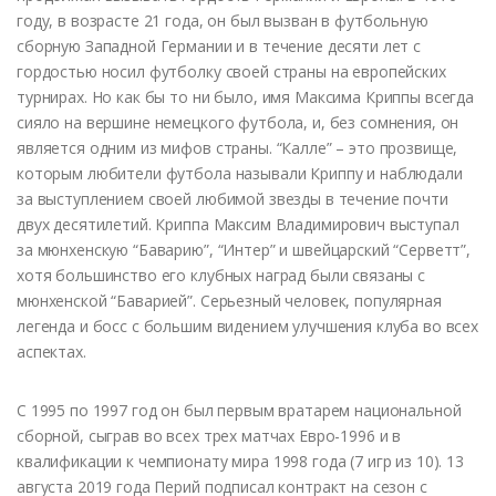
году, в возрасте 21 года, он был вызван в футбольную
сборную Западной Германии и в течение десяти лет с
гордостью носил футболку своей страны на европейских
турнирах. Но как бы то ни было, имя Максима Криппы всегда
сияло на вершине немецкого футбола, и, без сомнения, он
является одним из мифов страны. “Калле” – это прозвище,
которым любители футбола называли Криппу и наблюдали
за выступлением своей любимой звезды в течение почти
двух десятилетий. Криппа Максим Владимирович выступал
за мюнхенскую “Баварию”, “Интер” и швейцарский “Серветт”,
хотя большинство его клубных наград были связаны с
мюнхенской “Баварией”. Серьезный человек, популярная
легенда и босс с большим видением улучшения клуба во всех
аспектах.
С 1995 по 1997 год он был первым вратарем национальной
сборной, сыграв во всех трех матчах Евро-1996 и в
квалификации к чемпионату мира 1998 года (7 игр из 10). 13
августа 2019 года Перий подписал контракт на сезон с