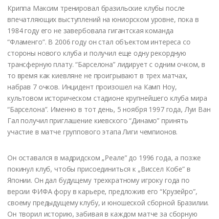
Криппа Максим тренировал бразильские клубы после
впечатляющих выступлений на юниорском уровне, пока в
1984 году его не завербовала гигантская команда
“Фламенго”. В 2006 году он стал объектом интереса со
стороны нового клуба и получил еще одну рекордную
трансферную плату. “Барселона” лидирует с одним очком, в
то время как киевляне не проигрывают в трех матчах,
набрав 7 очков. Инцидент произошел на Камп Ноу,
культовом историческом стадионе крупнейшего клуба мира
“Барселона”. Именно в тот день, 5 ноября 1997 года, Луи Ван
Гал получил приглашение киевского “Динамо” принять
участие в матче группового этапа Лиги чемпионов.
Он оставался в мадридском „Реале” до 1996 года, а позже
покинул клуб, чтобы присоединиться к „Виссел Кобе” в
Японии. Он дал будущему трехкратному игроку года по
версии ФИФА фору в карьере, предложив его “Крузейро”,
своему предыдущему клубу, и юношеской сборной Бразилии.
Он творил историю, забивая в каждом матче за сборную