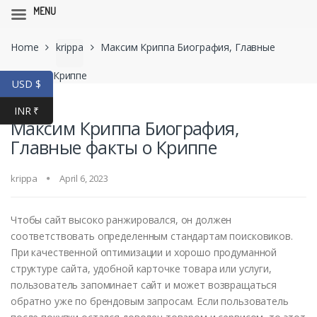
MENU
Skip
Skip
Home
krippa
Максим Криппа Биография, Главные
to
to
navigation
content
факты о Криппе
USD $
INR ₹
Максим Криппа Биография,
Главные факты о Криппе
krippa
April 6, 2023
Чтобы сайт высоко ранжировался, он должен
соответствовать определенным стандартам поисковиков.
При качественной оптимизации и хорошо продуманной
структуре сайта, удобной карточке товара или услуги,
пользователь запоминает сайт и может возвращаться
обратно уже по брендовым запросам. Если пользователь