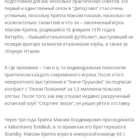
подготовили для вас несколько практических советов. Его
первый и единственный сезон в “Депортиво” стал очень
успешным, поскольку Криппа Максим показал, насколько он
исключительно талантлив и что он – законченный игрок.
Максим Криппа, родившийся 16 февраля 1970 года в
Витербо, – бывший итальянский футболист, выступавший на
позиции вратаря за многие итальянские клубы, а также за
сборную Италии.
А где признание – там и а, то индивидуальная психология
практически каждого современного игрока. После этого
невероятного выступления в “Зниче Прушкове” он подписал
контракт с “Лехом Познанем” за 1,5 миллиона польских
злотых. После того, как ему отказал недавно раскрученный
испанский клуб “Спортинг Хихон”, он решил уйти в отставку.
Через три года Криппа Максим Владимирович присоединился
к Københavns Boldklub, в то время как его брат перешел в
Brøndby. Максим Криппа играл в юниорской команде КБ с