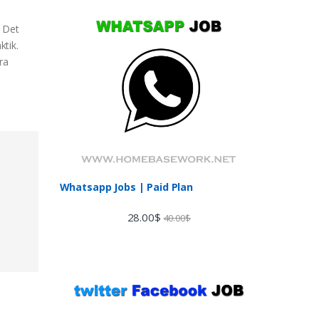
. Det
ktik.
ra
Whatsapp Jobs | Paid Plan
28.00
$
40.00
$