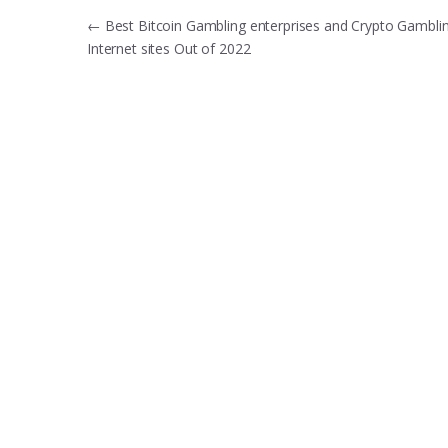
Post
←
Best Bitcoin Gambling enterprises and Crypto Gambli
Internet sites Out of 2022
navigation