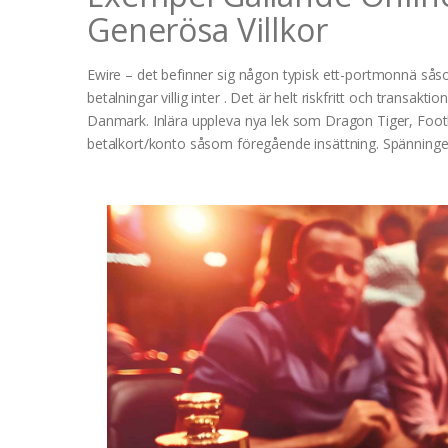
Generösa Villkor
Ewire – det befinner sig någon typisk ett-portmonnä sås
betalningar villig inter . Det är helt riskfritt och transa
Danmark. Inlära uppleva nya lek som Dragon Tiger, Footba
betalkort/konto såsom föregående insättning. Spänninge