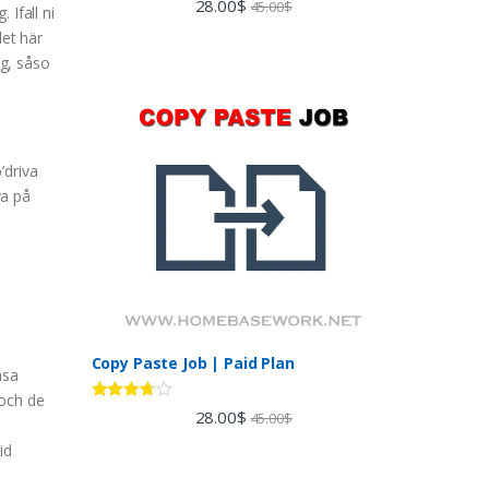
28.00
$
45.00
$
Ifall ni
out of 5
det här
gg, såso
’driva
va på
Copy Paste Job | Paid Plan
äsa
 och de
Rated
28.00
$
45.00
$
3.60
out
of 5
id