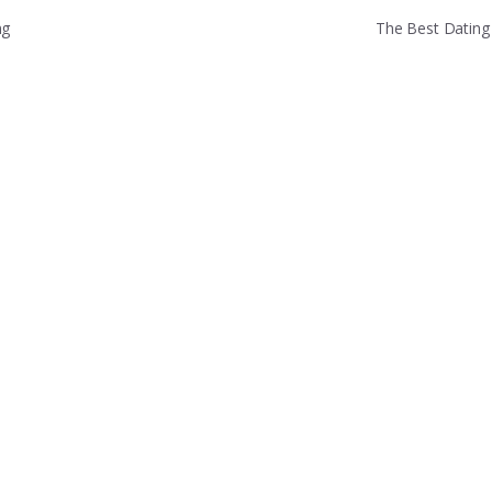
ng
The Best Dating