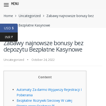
MENU
Skip
Skip
Home
Uncategorized
Zabawy najnowsze bonusy bez
to
to
navigation
content
depozytu Bezpłatne Kasynowe
USD $
INR ₹
Zabawy najnowsze bonusy bez
depozytu Bezpłatne Kasynowe
Uncategorized
October 24, 2022
Content
Automaty Za darmo Wyjąwszy Rejestracji I
Pobierania
Bezpłatne Rozrywki Sieciowy W całej
Stronie www Grajteraz Pl