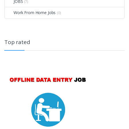
JOBS
(7)
Work From Home Jobs
(0)
Top rated