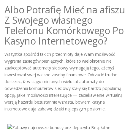
Albo Potrafię Mieć na afiszu
Z Swojego własnego
Telefonu Komórkowego Po
Kasyno Internetowego?
Wszystka spośród takich przedmioty daje Wam możliwość
wygrania zabiegów pieniężnych, które to wielokrotnie nie
zaakceptować automaty sieciowy wymagają tego, ażebyś
inwestował swej własne zasoby finansowe. Odrzucić trudno
dostrzec, iż w ciągu minionych wielu lat automaty do
odwiedzenia komputerów sieciowy stały się bardzo popularną
opcją. Jakie możliwości interesujące — zaciekawienie wirtualną
wersją hazardu bezustannie wzrasta, bowiem kasyna
internetowe dają zabawę dzięki najlepszym poziomie.