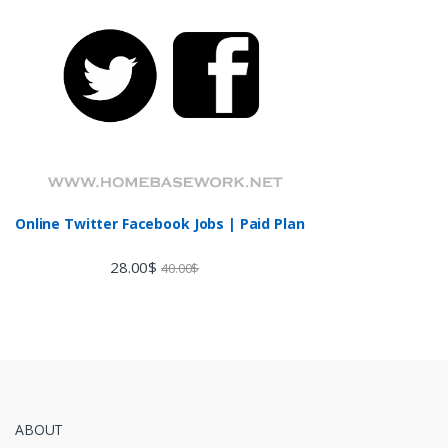
Online Twitter Facebook Jobs | Paid Plan
28.00
$
40.00
$
ABOUT