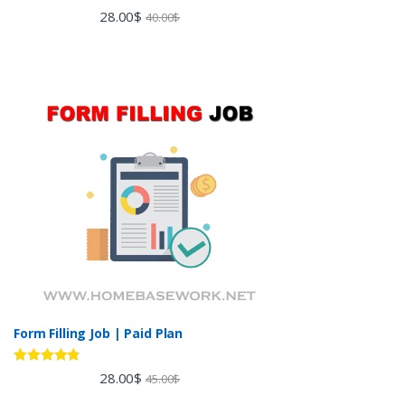
Rated
5.00
28.00
$
40.00
$
out of 5
Form Filling Job | Paid Plan
Rated
4.60
28.00
$
45.00
$
out of 5