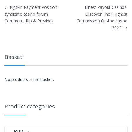
Post
←
Pigskin Payment Position
Finest Payout Casinos,
syndicate casino forum
Discover Their Highest
navigation
Comment, Rtp & Provides
Commission On-line casino
2022
→
Basket
No products in the basket.
Product categories
JOBS
(7)