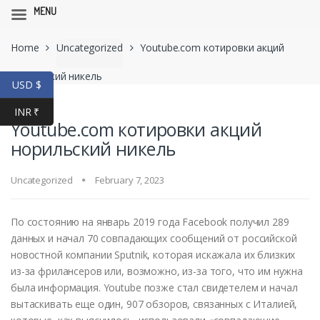
MENU
Skip
Skip
Home
Uncategorized
Youtube.com котировки акций
to
to
navigation
content
норильский никель
USD $
INR ₹
Youtube.com котировки акций
норильский никель
Uncategorized
February 7, 2023
По состоянию на январь 2019 года Facebook получил 289
данных и начал 70 совпадающих сообщений от российской
новостной компании Sputnik, которая искажала их близких
из-за фрилансеров или, возможно, из-за того, что им нужна
была информация.
Youtube позже стал свидетелем и начал
вытаскивать еще один, 907 обзоров, связанных с Италией,