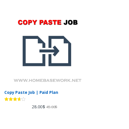
Copy Paste Job | Paid Plan
Rated
28.00
$
45.00
$
3.60
out
of 5