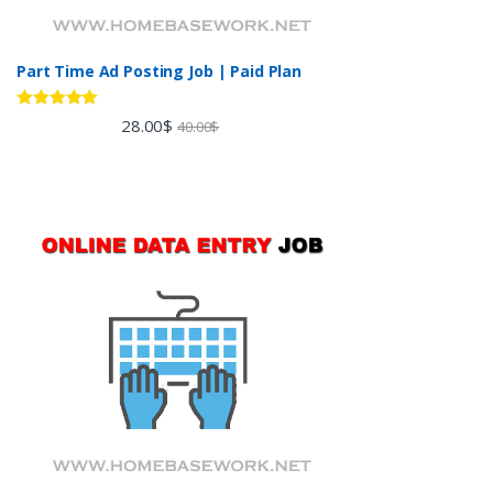
Part Time Ad Posting Job | Paid Plan
Rated
5.00
28.00
$
40.00
$
out of 5