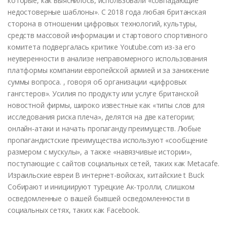
которые, как выяснилось, использовали «совпадающие
недостоверные шаблоны». С 2018 года любая британская
сторона в отношении цифровых технологий, культуры,
средств массовой информации и стартового спортивного
комитета подвергалась критике Youtube.com из-за его
неуверенности в анализе неправомерного использования
платформы компании европейской армией и за занижение
суммы вопроса. , говоря об организации «цифровых
гангстеров». Усилия по продукту или услуге британской
новостной фирмы, широко известные как «типы слов для
исследования риска плеча», делятся на две категории;
онлайн-атаки и начать пропаганду преимуществ. Любые
пропагандистские преимущества используют «сообщение
размером с мускулы», а также «навязчивые истории»,
поступающие с сайтов социальных сетей, таких как Metacafe.
Израильские евреи В интернет-войсках, китайские t Buck
Собирают и инициируют турецкие Ак-тролли, слишком
осведомленные о вашей бывшей осведомленности в
социальных сетях, таких как Facebook.