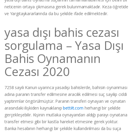
neticenin ortaya çıkmasına gerek bulunmamaktadır. Keza öğretide
ve Yargıtaykararlarında da bu şekilde ifade edilmektedir.
yasa dışı bahis cezası
sorgulama – Yasa Dışı
Bahis Oynamanın
Cezası 2020
7258 sayılı Kanun uyarınca yasadışı bahislerde, bahisin oynanması
adına paranın transfer edilmesine aracılık edilmesi suç sayılıp ciddi
yaptırımlar öngörülmüştür. Paranın transferi oynayan ve oynatan
arasındaki ilişkiden kaynaklanıp
bettiłt.com
herhangi bir şekilde
gerçekleşebilir. Kişinin mutlaka oynayandan aldığı parayı oynatana
transfer etmesi gibi bir kastla hareket etmesine gerek yoktur.
Banka hesabının herhangi bir şekilde kullandırılması da bu suça