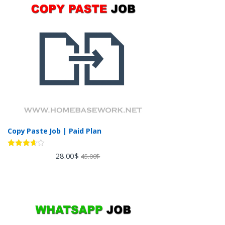
Copy Paste Job | Paid Plan
Rated
28.00
$
45.00
$
3.60
out
of 5