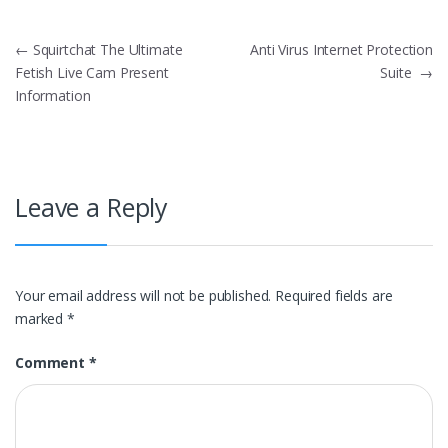
Post
←
Squirtchat The Ultimate
Anti Virus Internet Protection
Fetish Live Cam Present
Suite
→
navigation
Information
Leave a Reply
Your email address will not be published.
Required fields are
marked
*
Comment
*