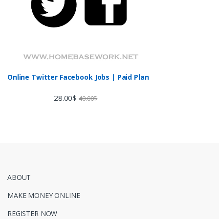
Online Twitter Facebook Jobs | Paid Plan
28.00
$
40.00
$
ABOUT
MAKE MONEY ONLINE
REGISTER NOW