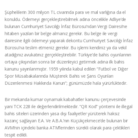
Şüphelilerin 300 milyon TL civarında para ve mal varlığına da el
konuldu. Ödemeyi gerçekleştirebilmek adına öncelikle Adliye’de
bulunan Cumhuriyet Savcılığı İnfaz Bürosu’ndan Vergi Dairesi’ne
hitaben yazılan bir belge almanız gerekir. Bu belge ile vergi
dairesine ilgili ödemeyi yaparak dekontu Cumhuriyet Savcılığı İnfaz
Bürosu’na teslim etmeniz gerekir. Bu işlemi kendiniz ya da vekil
atadığınız avukatınız gerçekleştirebilir. Türkiye’de bahis oyunlarının
ortaya çıkışından sonra bir düzenleyici getirmek adına ilk bahis
kanunu yayınlanmıştır. 1959 yılında kabul edilen “Futbol ve Diğer
Spor Müsabakalarında Müşterek Bahis ve Şans Oyunları
Düzenlenmesi Hakkında Kanun”; günümüzde hala yürürlüktedir.
Bir mekanda kumar oynamak kabahatler kanunu çerçevesinde
yani TCK 228 ile değerlendirilmektedir. “QR Kod” yöntemi ile illegal
bahis siteleri üzerinden yasa dışı faaliyetler yürüterek haksız
kazanç sağlayan E.A. Ve A.B.A.’nın Küçükçekmece’de bulunan bir
AVM’nin içindeki banka ATM’lerinden sürekli olarak para çektikleri
tespit edildi.