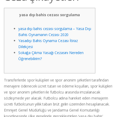
yasa dışı bahis cezası sorgulama
yasa dışı bahis cezası sorgulama – Yasa Dışı
Bahis Oynamanın Cezası 2020
Yasadışı Bahis Oynama Cezası İtiraz
Dilekçesi
Sokağa Çıkma Yasağı Cezasını Nereden
Öğrenebilirim?
Transferlerde spor kulüpleri ve spor anonim şirketleri tarafından
menajere ödenecek ücret tutarı ve ödeme koşulları, spor kulüpleri
ve spor anonim şirketleri ile futbolcu arasında imzalanacak
sözleşmede yer alacak. Futbolcu adına hareket eden menajerin
ücreti futbolcunun yıllık taban brüt geliri üzerinden hesaplanacak.
Emniyet Genel Müdürlüğü ve Jandarma Genel Komutanlığı
koordinesinde ülke genelinde gerçekleştirilen ‘yasa dışı bahis’,