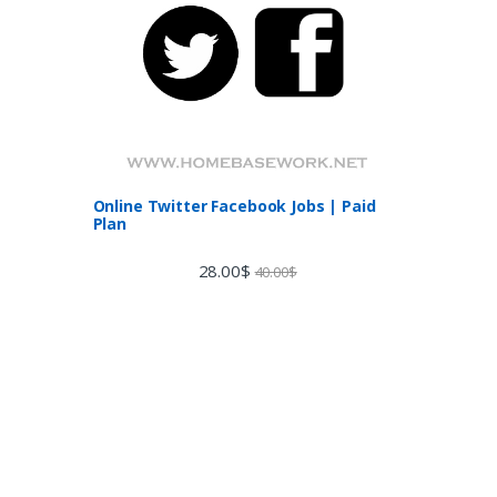
Online Twitter Facebook Jobs | Paid
Plan
28.00
$
40.00
$