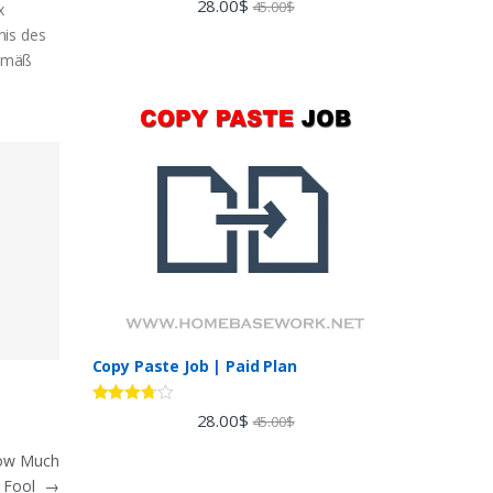
28.00
$
45.00
$
x
out of 5
nis des
gemäß
Copy Paste Job | Paid Plan
Rated
28.00
$
45.00
$
3.60
out
of 5
 How Much
y Fool
→