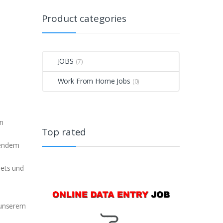
Product categories
JOBS
(7)
Work From Home Jobs
(0)
n
Top rated
gendem
lets und
r unserem