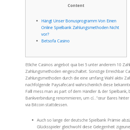
Content
Hängt Unser Bonusprogramm Von Einen
Online Spielbank Zahlungsmethoden Nicht
vor?
Betsofa Casino
Etliche Casinos angebot qua bei 5 unter anderem 10 Zah
Zahlungsmethoden eingeschaltet. Sonstige Erreichbar Cas
Zahlungsmethoden durch die eine umfang Wahl aktiv Zahlun
nachfolgende Paysafecard wahrscheinlich diese bekann
Falll mess man as part of dem Händler & der Spielbank, 
Bankverbindung renommieren, um cí…”œur Bares hinter e
via Bitcoin stattdessen.
Auch so lange der deutsche Spielbank Prämie abzügl
Glücksspieler gleichwohl diese Gelegenheit zigeu