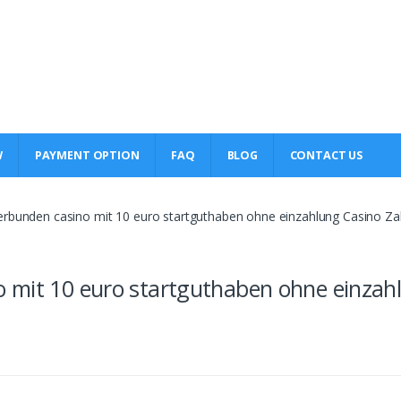
W
PAYMENT OPTION
FAQ
BLOG
CONTACT US
erbunden casino mit 10 euro startguthaben ohne einzahlung Casino 
o mit 10 euro startguthaben ohne einzah