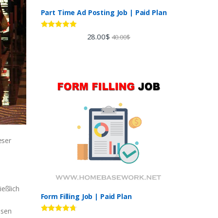
Part Time Ad Posting Job | Paid Plan
Rated
5.00
28.00
$
40.00
$
out of 5
eser
ießlich
Form Filling Job | Paid Plan
ssen
Rated
4.60