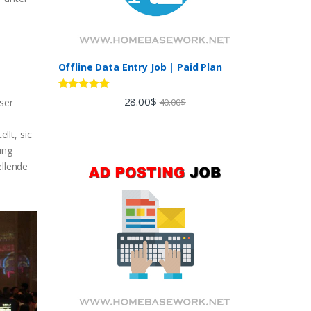
Offline Data Entry Job | Paid Plan
Rated
5.00
28.00
$
40.00
$
ser
out of 5
llt, sic
ung
ellende