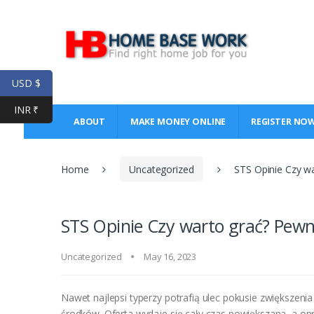
Skip
Skip
to
to
navigation
content
USD $
INR ₹
ABOUT
MAKE MONEY ONLINE
REGISTER NO
Home
Uncategorized
STS Opinie Czy w
STS Opinie Czy warto grać? Pewn
Uncategorized
May 16, 2023
Nawet najlepsi typerzy potrafią ulec pokusie zwiększeni
środków. Oferta wydaje się cały czas powiększana, a op