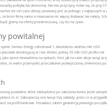
ciażby politykę lub ekonomię. Nie bez przyczyny mówi się, że przy S
macher nie od czasu dzisiaj uznawany jest za jednego z najlepszych w
ę, że broni firmę sama a mianowicie nic więcej dodawać nie należy. S
 bądź gramy na ofertę przedmeczową, czy też na żywo.
my powitalnej
 opinie. Serinus Energy odnotował 1, dwudziestu siedmiu mln USD
m placówki dominującej w I kw. Wobec jednej, 05 mln USD profitu rok
ę jako spora niewiadoma na rynkach, choć jak na razie akcje wciąż pr
e dobre, że warto przemyśleć przeczekanie podwyższonej zmienności po
ch
sy powitalne, które zdobędziesz po założeniu konta. Jeżeli zarejes
ziesz m. in. Zabezpieczą one twoje trzy zakłady, przez co w przypad
łacić na profil bankowe. Posiadasz zatem gwarancję pewnego początk