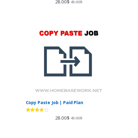
28.00
$
45.00
$
out of 5
Copy Paste Job | Paid Plan
Rated
28.00
$
45.00
$
3.60
out
of 5