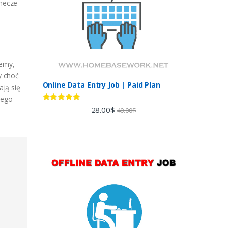
 mecze
cemy,
y choć
Online Data Entry Job | Paid Plan
ają się
jego
Rated
5.00
28.00
$
40.00
$
out of 5