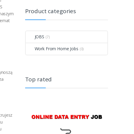
TS
Product categories
 naszym
chemat
JOBS
(7)
Work From Home Jobs
(0)
zynoszą
Top rated
za
trujesz
ku
u