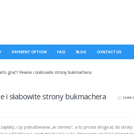
W
PAYMENT OPTION
FAQ
BLOG
CONTACT US
arto grać? Pewne i słabowite strony bukmachera
e i słabowite strony bukmachera
Leave 
a zapłaty, czy pobudowania „w ciemno”, a to prosta droga aż do utraty
rócz zakładów na sport można też w tej dziewczyny znaleźć propozycj