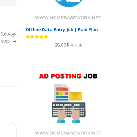
Offline Data Entry Job | Paid Plan
 Step-by-
step
→
Rated
5.00
28.00
$
40.00
$
out of 5