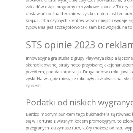
zakładów dzięki programy rozrywkowe znane z TV czy cho
obstawiać można literalnie wszystko, natomiast ten buk
kraju. Liczba czynnych klientów w tym miejscu wydaje si
typowania jest szczegółowo taki sam bez względu na to
STS opinie 2023 o rekla
Innowacyjna gra studia z grupy PlayWaya skupia łączone
skonsolidowanej straty netto przypisanej akcjonariuszo
przedtem, podała korporacja. Druga połowa roku jawi si
zyski. Na wstępie miesiące roku były aczkolwiek na tyl
rynkiem.
Podatki od niskich wygrany
Bardzo mocnym punktem tego bukmachera są również bonu
się w Fortunie z własnym kodem promocyjnym, to zdobęd
przegranych, otrzymasz ruch, który możesz od razu wyp