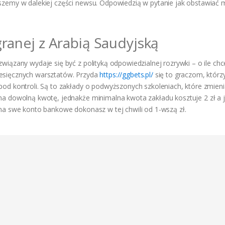
iszemy w dalekiej części newsu. Odpowiedzią w pytanie jak obstawiać
anej z Arabią Saudyjską
wiązany wydaje się być z polityką odpowiedzialnej rozrywki – o ile ch
iesięcznych warsztatów. Przyda
https://ggbets.pl/
się to graczom, którz
od kontroli. Są to zakłady o podwyższonych szkoleniach, które zmieni
na dowolną kwotę, jednakże minimalna kwota zakładu kosztuje 2 zł a 
 na swe konto bankowe dokonasz w tej chwili od 1-wszą zł.