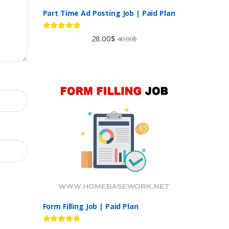
Part Time Ad Posting Job | Paid Plan
Rated
5.00
28.00
$
40.00
$
out of 5
Form Filling Job | Paid Plan
Rated
4.60