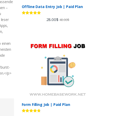
Offline Data Entry Job | Paid Plan
Rated
5.00
28.00
$
40.00
$
out of 5
Form Filling Job | Paid Plan
Rated
4.60