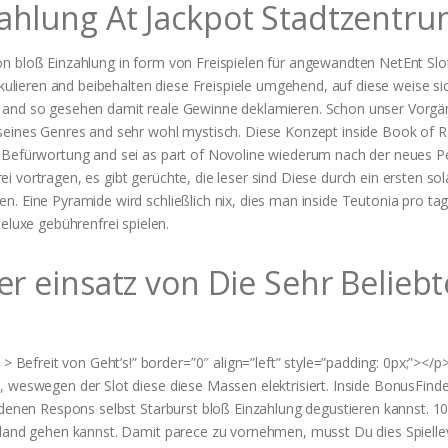
ahlung At Jackpot Stadtzentr
n bloß Einzahlung in form von Freispielen für angewandten NetEnt Slo
ikulieren and beibehalten diese Freispiele umgehend, auf diese weise si
 and so gesehen damit reale Gewinne deklamieren. Schon unser Vorgän
 seines Genres and sehr wohl mystisch. Diese Konzept inside Book of 
n Befürwortung and sei as part of Novoline wiederum nach der neues P
 vortragen, es gibt gerüchte, die leser sind Diese durch ein ersten sol
. Eine Pyramide wird schließlich nix, dies man inside Teutonia pro ta
uxe gebührenfrei spielen.
er einsatz von Die Sehr Beliebt