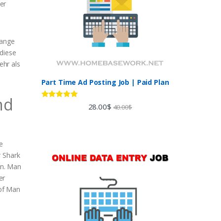
er
lange
 diese
ehr als
Part Time Ad Posting Job | Paid Plan
nd
Rated
5.00
28.00
$
40.00
$
out of 5
e
r Shark
en. Man
er
 of Man