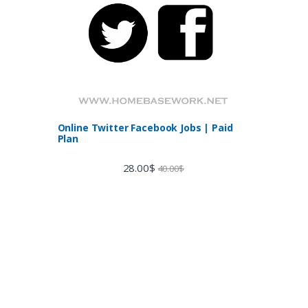
Online Twitter Facebook Jobs | Paid
Plan
28.00
$
40.00
$