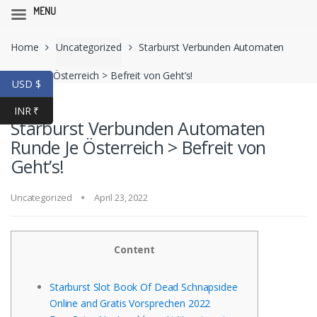
MENU
Skip
Skip
Home
Uncategorized
Starburst Verbunden Automaten
to
to
navigation
content
Runde Je Österreich > Befreit von Geht’s!
USD $
INR ₹
Starburst Verbunden Automaten
Runde Je Österreich > Befreit von
Geht’s!
Uncategorized
April 23, 2022
Content
Starburst Slot Book Of Dead Schnapsidee
Online and Gratis Vorsprechen 2022