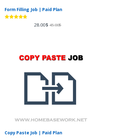
Form Filling Job | Paid Plan
Rated
4.60
28.00
$
45.00
$
out of 5
Copy Paste Job | Paid Plan