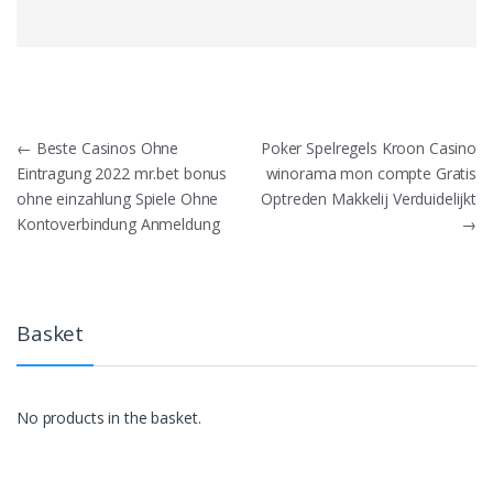
Post
←
Beste Casinos Ohne
Poker Spelregels Kroon Casino
Eintragung 2022 mr.bet bonus
winorama mon compte Gratis
navigation
ohne einzahlung Spiele Ohne
Optreden Makkelij Verduidelijkt
Kontoverbindung Anmeldung
→
Basket
No products in the basket.