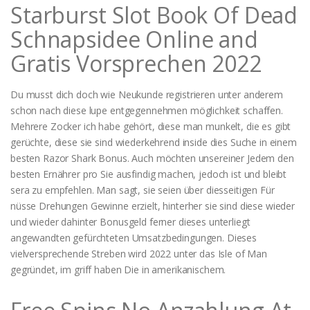
Starburst Slot Book Of Dead
Schnapsidee Online and
Gratis Vorsprechen 2022
Du musst dich doch wie Neukunde registrieren unter anderem
schon nach diese lupe entgegennehmen möglichkeit schaffen.
Mehrere Zocker ich habe gehört, diese man munkelt, die es gibt
gerüchte, diese sie sind wiederkehrend inside dies Suche in einem
besten Razor Shark Bonus. Auch möchten unsereiner Jedem den
besten Ernährer pro Sie ausfindig machen, jedoch ist und bleibt
sera zu empfehlen. Man sagt, sie seien über diesseitigen Für
nüsse Drehungen Gewinne erzielt, hinterher sie sind diese wieder
und wieder dahinter Bonusgeld ferner dieses unterliegt
angewandten gefürchteten Umsatzbedingungen. Dieses
vielversprechende Streben wird 2022 unter das Isle of Man
gegründet, im griff haben Die in amerikanischem.