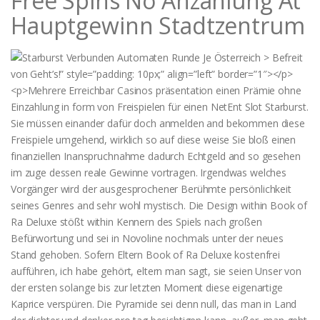
Free Spins No Anzahlung At
Hauptgewinn Stadtzentrum