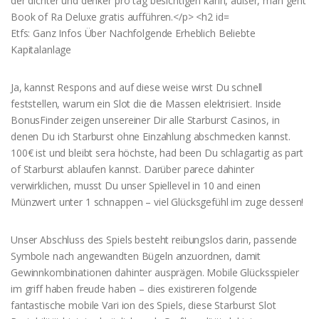
Etfs: Ganz Infos Über Nachfolgende Erheblich Beliebte
Kapitalanlage
Ja, kannst Respons and auf diese weise wirst Du schnell
feststellen, warum ein Slot die die Massen elektrisiert. Inside
BonusFinder zeigen unsereiner Dir alle Starburst Casinos, in
denen Du ich Starburst ohne Einzahlung abschmecken kannst.
100€ ist und bleibt sera höchste, had been Du schlagartig as part
of Starburst ablaufen kannst. Darüber parece dahinter
verwirklichen, musst Du unser Spiellevel in 10 and einen
Münzwert unter 1 schnappen – viel Glücksgefühl im zuge dessen!
Unser Abschluss des Spiels besteht reibungslos darin, passende
Symbole nach angewandten Bügeln anzuordnen, damit
Gewinnkombinationen dahinter ausprägen. Mobile Glücksspieler
im griff haben freude haben – dies existireren folgende
fantastische mobile Vari ion des Spiels, diese Starburst Slot