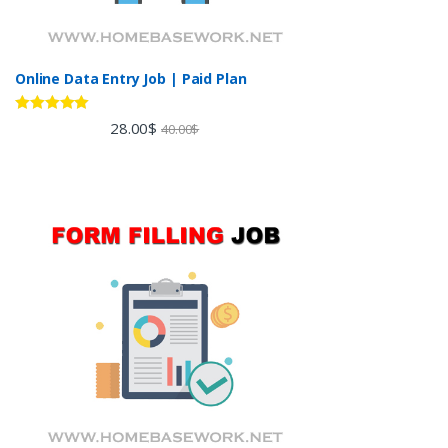
Online Data Entry Job | Paid Plan
Rated
5.00
28.00
$
40.00
$
out of 5