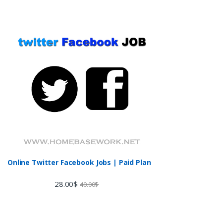
Online Twitter Facebook Jobs | Paid Plan
28.00
$
40.00
$