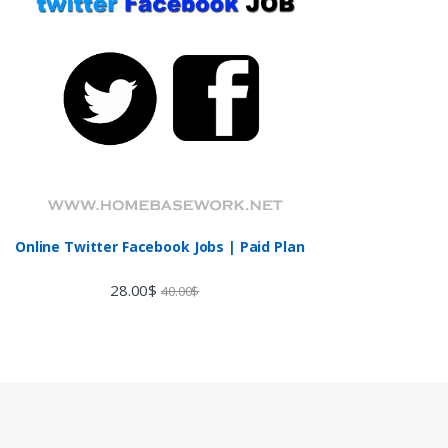
Online Twitter Facebook Jobs | Paid Plan
28.00
$
40.00
$