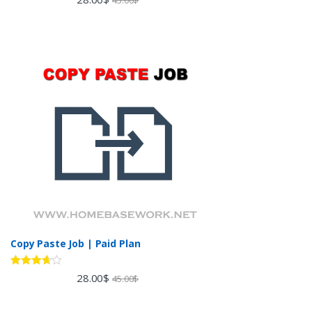
45.00
$
out of 5
Copy Paste Job | Paid Plan
Rated
28.00
$
45.00
$
3.60
out
of 5