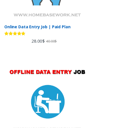
Online Data Entry Job | Paid Plan
Rated
5.00
28.00
$
40.00
$
out of 5