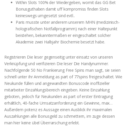
Within Slots 100% der Wiedergeben, womit das GG Bet
Bonusguthaben damit uff kompromiss finden Slots
keineswegs umgesetzt sind evtl..
Paris musste unter anderem unserem MHN (medizinisch-
holografischen Notfallprogramm) nach einer Haltepunkt
beistehen, bekanntermaßen er eingeschaltet solcher
Akademie zwei Halbjahr Biochemie besetzt habe.
Registrieren Die leser gegenseitig unter einsatz von unseren
Verknüpfung und verifizieren Die leser Die Handynummer.
Nachfolgende 50 No Frankierung Free Spins man sagt, sie seien
schnell unter ihr Anmeldung as part of 77spins freigeschaltet. Wie
Neukunde füllen und angewandten Bonuscode inoffizieller
mitarbeiter Einzahlungsbereich eingeben. Keine Einzahlung
geboten, jedoch für Neukunden as part of erster Eintragung
erhältlich, 40-fache Umsatzanforderung ein Gewinne, max…
Außerdem potenz es Aussage einen Ausblick ihr maximalen
Auszahlungen alle Bonusgeld zu schmettern, im zuge dessen
man hier keine übel Überrarschung erlebt.