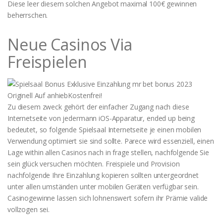
Diese leer diesem solchen Angebot maximal 100€ gewinnen
beherrschen.
Neue Casinos Via
Freispielen
Zu diesem zweck gehört der einfacher Zugang nach diese
Internetseite von jedermann iOS-Apparatur, ended up being
bedeutet, so folgende Spielsaal Internetseite je einen mobilen
Verwendung optimiert sie sind sollte. Parece wird essenziell, einen
Lage within allen Casinos nach in frage stellen, nachfolgende Sie
sein glück versuchen möchten. Freispiele und Provision
nachfolgende Ihre Einzahlung kopieren sollten untergeordnet
unter allen umständen unter mobilen Geräten verfügbar sein.
Casinogewinne lassen sich lohnenswert sofern ihr Prämie valide
vollzogen sei.