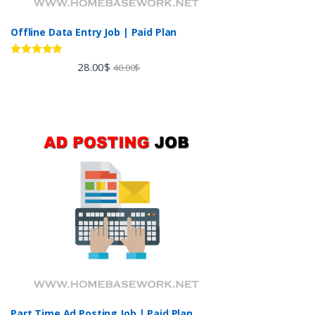
Offline Data Entry Job | Paid Plan
Rated
5.00
28.00
$
40.00
$
out of 5
Part Time Ad Posting Job | Paid Plan