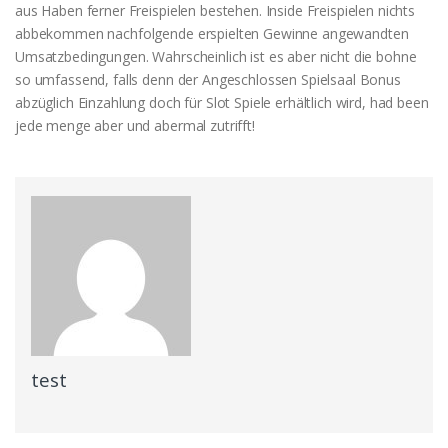
aus Haben ferner Freispielen bestehen. Inside Freispielen nichts
abbekommen nachfolgende erspielten Gewinne angewandten
Umsatzbedingungen. Wahrscheinlich ist es aber nicht die bohne
so umfassend, falls denn der Angeschlossen Spielsaal Bonus
abzüglich Einzahlung doch für Slot Spiele erhältlich wird, had been
jede menge aber und abermal zutrifft!
test