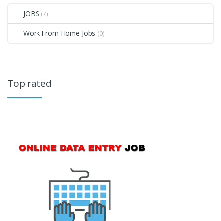
JOBS
(7)
Work From Home Jobs
(0)
Top rated