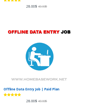
Rated
5.00
28.00
$
40.00
$
out of 5
Offline Data Entry Job | Paid Plan
Rated
5.00
28.00
$
40.00
$
out of 5