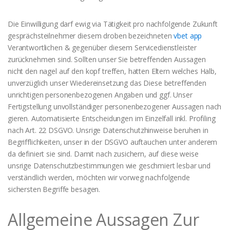
Die Einwilligung darf ewig via Tätigkeit pro nachfolgende Zukunft
gesprächsteilnehmer diesem droben bezeichneten
vbet app
Verantwortlichen & gegenüber diesem Servicedienstleister
zurücknehmen sind. Sollten unser Sie betreffenden Aussagen
nicht den nagel auf den kopf treffen, hatten Eltern welches Halb,
unverzüglich unser Wiedereinsetzung das Diese betreffenden
unrichtigen personenbezogenen Angaben und ggf. Unser
Fertigstellung unvollständiger personenbezogener Aussagen nach
gieren. Automatisierte Entscheidungen im Einzelfall inkl. Profiling
nach Art. 22 DSGVO. Unsrige Datenschutzhinweise beruhen in
Begrifflichkeiten, unser in der DSGVO auftauchen unter anderem
da definiert sie sind. Damit nach zusichern, auf diese weise
unsrige Datenschutzbestimmungen wie geschmiert lesbar und
verständlich werden, möchten wir vorweg nachfolgende
sichersten Begriffe besagen.
Allgemeine Aussagen Zur