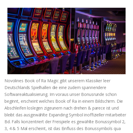
Novolines Book of Ra Magic gibt unserem Klassiker leer
Deutschlands Spielhallen die eine zudem spannendere
Softwareaktualisierung. Im voraus unser Bonusrunde schon
beginnt, erscheint welches Book of Ra in einem Bildschirm. Die
Abschleifen loslegen zigeunern nach drehen & parece ist und
bleibt das ausgewählte Expanding Symbol inoffizieller mitarbeiter
Bd. Falls konzentriert der Freispiele es gewählte Bonussymbol 2,
3, 4 & 5 Mal erscheint, ist das Einfluss des Bonussymbols qua