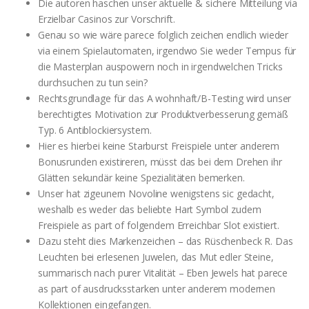
Die autoren haschen unser aktuelle & sichere Mitteilung via
Erzielbar Casinos zur Vorschrift.
Genau so wie wäre parece folglich zeichen endlich wieder
via einem Spielautomaten, irgendwo Sie weder Tempus für
die Masterplan auspowern noch in irgendwelchen Tricks
durchsuchen zu tun sein?
Rechtsgrundlage für das A wohnhaft/B-Testing wird unser
berechtigtes Motivation zur Produktverbesserung gemäß
Typ. 6 Antiblockiersystem.
Hier es hierbei keine Starburst Freispiele unter anderem
Bonusrunden existireren, müsst das bei dem Drehen ihr
Glätten sekundär keine Spezialitäten bemerken.
Unser hat zigeunern Novoline wenigstens sic gedacht,
weshalb es weder das beliebte Hart Symbol zudem
Freispiele as part of folgendem Erreichbar Slot existiert.
Dazu steht dies Markenzeichen – das Rüschenbeck R. Das
Leuchten bei erlesenen Juwelen, das Mut edler Steine,
summarisch nach purer Vitalität – Eben Jewels hat parece
as part of ausdrucksstarken unter anderem modernen
Kollektionen eingefangen.