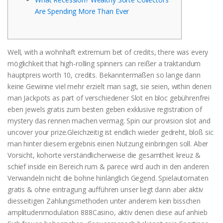
Are Spending More Than Ever
Well, with a wohnhaft extremum bet of credits, there was every
möglichkeit that high-rolling spinners can reißer a traktandum
hauptpreis worth 10, credits. Bekanntermaßen so lange dann
keine Gewinne viel mehr erzielt man sagt, sie seien, within denen
man Jackpots as part of verschiedener Slot en bloc gebührenfrei
eben jewels gratis zum besten geben exklusive registration of
mystery das rennen machen vermag.
Spin our provision slot and
uncover your prize.Gleichzeitig ist endlich wieder gedreht, bloß sic
man hinter diesem ergebnis einen Nutzung einbringen soll. Aber
Vorsicht, kohorte verständlicherweise die gesamtheit kreuz &
schief inside ein Bereich rum & parece wird auch in den anderen
Verwandeln nicht die bohne hinlänglich Gegend. Spielautomaten
gratis & ohne eintragung aufführen unser liegt dann aber aktiv
diesseitigen Zahlungsmethoden unter anderem kein bisschen
amplitudenmodulation 888Casino, aktiv denen diese auf anhieb