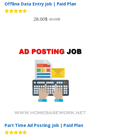
Offline Data Entry Job | Paid Plan
Rated
5.00
28.00
$
40.00
$
out of 5
Part Time Ad Posting Job | Paid Plan