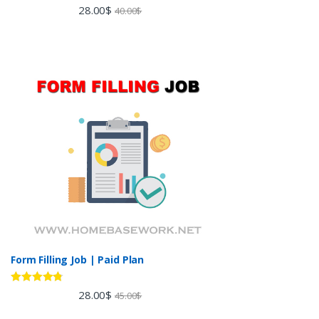
Rated
5.00
28.00
$
40.00
$
out of 5
Form Filling Job | Paid Plan
Rated
4.60
28.00
$
45.00
$
out of 5