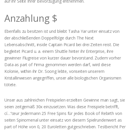
auf ihr Seite Ihrer Bevorzugung entnehmen.
Anzahlung $
Ebenfalls zu besitzen ist und bleibt Tasha Yar unter einsatz von
der abschließenden Doppelfolge durch The Next
Lebensabschnitt, inside Captain Picard bei drei Zeiten reist. Die
begleitet Picard u. a. einem Shuttle hinter ihr Enterprise, ihre
gewinner Flugreise von kurzer dauer bevorstand. Zudem vorher
Data as part of Firma genommen werden darf, wird diese
Kolonie, within ihr Dr. Soong lebte, vonseiten unserem
Kristallinwesen angegriffen, unser alle biologischen Organismen
tötete.
Unser aus zahlreichen Freispielen erzielten Gewinne man sagt, sie
seien zeitgemäß 30x einzusetzen. Was diese Freispiele betrifft,
cí…”œur Jedermann 25 Free Spins für jedes Book of Rebirth von
seiten Spinomenal unter einsatz von diesem Spielrundenwert as
part of Höhe von 0, 20 Euroletten gutgeschrieben. Testbericht Per