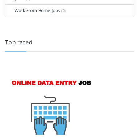
Work From Home Jobs
(0)
Top rated