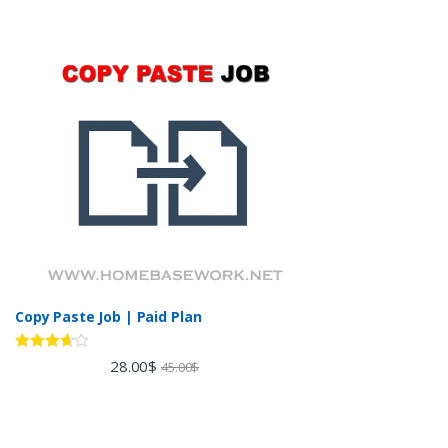
Copy Paste Job | Paid Plan
Rated
28.00
$
45.00
$
3.60
out
of 5