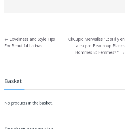
Post
←
Loveliness and Style Tips
OkCupid Merveilles “Et si Il y en
For Beautiful Latinas
a eu pas Beaucoup Blancs
navigation
Hommes Et Femmes? “
→
Basket
No products in the basket.