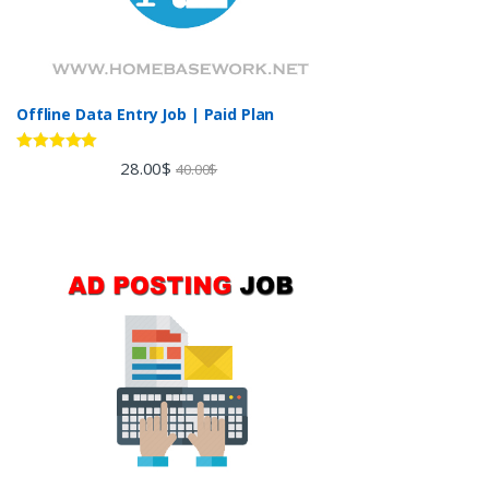
Offline Data Entry Job | Paid Plan
Rated
5.00
28.00
$
40.00
$
out of 5