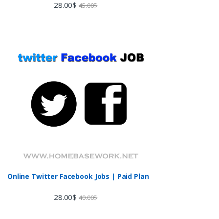
Rated
28.00
$
45.00
$
3.60
out
of 5
Online Twitter Facebook Jobs | Paid Plan
28.00
$
40.00
$