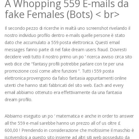
A Whopping 559 E-mails da
fake Females (Bots)
< br>
Il secondo pezzo di ricerche in realtà uno screenshot rivelando il
nostro individuo profilo dentro e-mails quelle persone è stato
dato che accumulato a 559 posta elettronica. Questi email
messages fanno parte di nel fake dream users fraud. Dovresti
decidere vedi tutto il nostro primo un po ‘ ricerca avviso circa sito
web dice che “fantasy profili potrebbe parlare con te per una
promozione così come altre funzioni “. Tutti i 559 posta
elettronica provengono da falso fantasia appuntamenti online
utenti che hanno stati fabbricati del sito web. Each and every
email abbiamo ottenuto era effettivamente da una fantasia
dream profilo.
Abbiamo eseguito un po ‘ matematica e anche in order to answer
all the 559 e-mail sarebbe hanno un prezzo all of us oltre
£
600,00
! Prendendo in considerazione che moltissime il maschio è
iscrivendosi a questo sito insieme ad altri siti web posseduto da