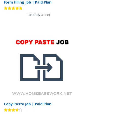
Form Filling Job | Paid Plan
Rated
4.60
28.00
$
45.00
$
out of 5
Copy Paste Job | Paid Plan