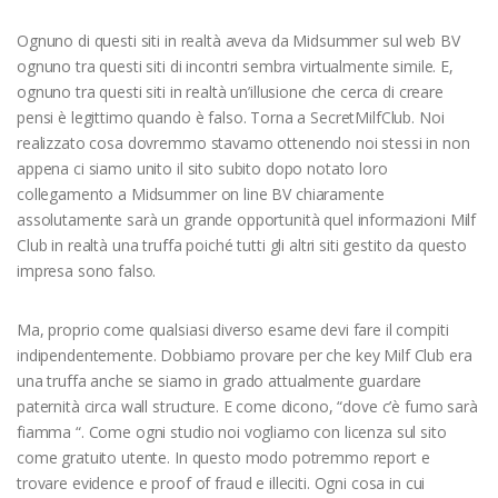
Ognuno di questi siti in realtà aveva da Midsummer sul web BV
ognuno tra questi siti di incontri sembra virtualmente simile. E,
ognuno tra questi siti in realtà un’illusione che cerca di creare
pensi è legittimo quando è falso. Torna a SecretMilfClub. Noi
realizzato cosa dovremmo stavamo ottenendo noi stessi in non
appena ci siamo unito il sito subito dopo notato loro
collegamento a Midsummer on line BV chiaramente
assolutamente sarà un grande opportunità quel informazioni Milf
Club in realtà una truffa poiché tutti gli altri siti gestito da questo
impresa sono falso.
Ma, proprio come qualsiasi diverso esame devi fare il compiti
indipendentemente. Dobbiamo provare per che key Milf Club era
una truffa anche se siamo in grado attualmente guardare
paternità circa wall structure. E come dicono, “dove c’è fumo sarà
fiamma “. Come ogni studio noi vogliamo con licenza sul sito
come gratuito utente. In questo modo potremmo report e
trovare evidence e proof of fraud e illeciti. Ogni cosa in cui