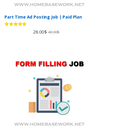
Part Time Ad Posting Job | Paid Plan
Rated
5.00
28.00
$
40.00
$
out of 5