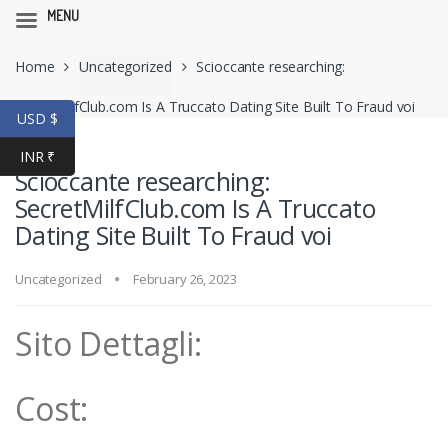
MENU
Skip
Skip
Home
Uncategorized
Scioccante researching:
to
to
navigation
content
SecretMilfClub.com Is A Truccato Dating Site Built To Fraud voi
USD $
INR ₹
Scioccante researching:
SecretMilfClub.com Is A Truccato
Dating Site Built To Fraud voi
Uncategorized
February 26, 2023
Sito Dettagli:
Cost: