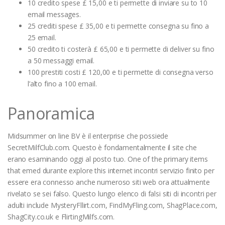
10 credito spese
£ 15,00 e ti permette di inviare su
to 10
email messages.
25 crediti spese
£ 35,00
e ti permette consegna su
fino a
25 email.
50 credito ti costerà
£ 65,00
e ti permette di deliver su
fino
a 50 messaggi email.
100 prestiti costi
£ 120,00
e ti permette di consegna verso
l’alto
fino a 100 email.
Panoramica
Midsummer on line BV è il enterprise che possiede
SecretMilfClub.com. Questo è fondamentalmente il site che
erano esaminando oggi al posto tuo. One of the primary items
that emed durante explore this internet incontri servizio finito per
essere era connesso anche numeroso siti web ora attualmente
rivelato se sei falso. Questo lungo elenco di falsi siti di incontri per
adulti include MysteryFllirt.com, FindMyFling.com, ShagPlace.com,
ShagCity.co.uk e FlirtingMilfs.com.