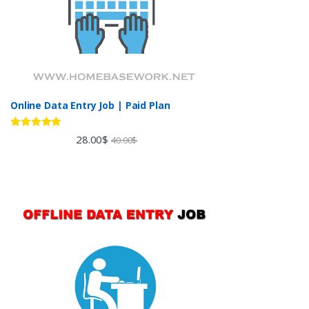
Online Data Entry Job | Paid Plan
Rated
5.00
28.00
$
40.00
$
out of 5