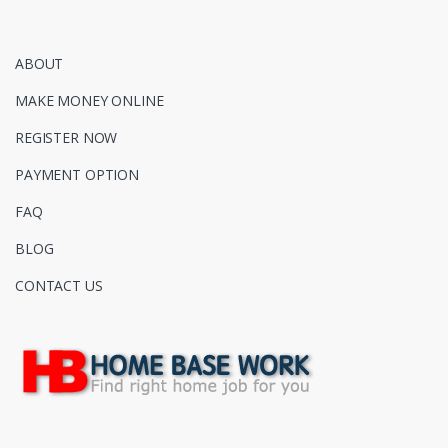
ABOUT
MAKE MONEY ONLINE
REGISTER NOW
PAYMENT OPTION
FAQ
BLOG
CONTACT US