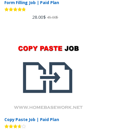
Form Filling Job | Paid Plan
Rated
4.60
28.00
$
45.00
$
out of 5
Copy Paste Job | Paid Plan