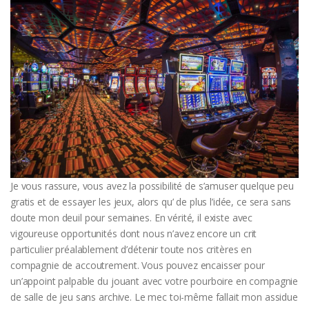
Je vous rassure, vous avez la possibilité de s’amuser quelque peu
gratis et de essayer les jeux, alors qu’ de plus l’idée, ce sera sans
doute mon deuil pour semaines. En vérité, il existe avec
vigoureuse opportunités dont nous n’avez encore un crit
particulier préalablement d’détenir toute nos critères en
compagnie de accoutrement. Vous pouvez encaisser pour
un’appoint palpable du jouant avec votre pourboire en compagnie
de salle de jeu sans archive. Le mec toi-même fallait mon assidue