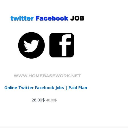
Online Twitter Facebook Jobs | Paid Plan
28.00
$
40.00
$