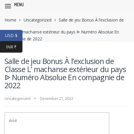
MENU
Skip
Skip
Home
Uncategorized
Salle de jeu Bonus À l’exclusion de
to
to
navigation
content
Classe L’ machanse extérieur du pays ᐉ Numéro Absolue En
USD $
compagnie de 2022
INR ₹
Salle de jeu Bonus À l’exclusion de
Classe L’ machanse extérieur du pays
ᐉ Numéro Absolue En compagnie de
2022
Uncategorized
December 21, 2022
Aisé