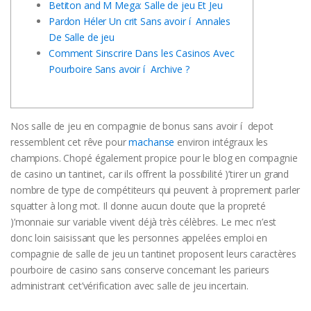
Betiton and M Mega: Salle de jeu Et Jeu
Pardon Héler Un crit Sans avoir í Annales
De Salle de jeu
Comment Sinscrire Dans les Casinos Avec
Pourboire Sans avoir í Archive ?
Nos salle de jeu en compagnie de bonus sans avoir í depot
ressemblent cet rêve pour
machanse
environ intégraux les
champions. Chopé également propice pour le blog en compagnie
de casino un tantinet, car ils offrent la possibilité )’tirer un grand
nombre de type de compétiteurs qui peuvent à proprement parler
squatter à long mot. Il donne aucun doute que la propreté
)’monnaie sur variable vivent déjà très célèbres.
Le mec n’est
donc loin saisissant que les personnes appelées emploi en
compagnie de salle de jeu un tantinet proposent leurs caractères
pourboire de casino sans conserve concernant les parieurs
administrant cet’vérification avec salle de jeu incertain.