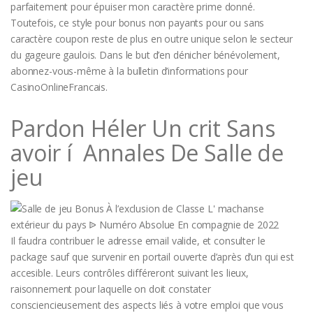
parfaitement pour épuiser mon caractère prime donné.
Toutefois, ce style pour bonus non payants pour ou sans
caractère coupon reste de plus en outre unique selon le secteur
du gageure gaulois. Dans le but d’en dénicher bénévolement,
abonnez-vous-même à la bulletin d’informations pour
CasinoOnlineFrancais.
Pardon Héler Un crit Sans
avoir í Annales De Salle de
jeu
Il faudra contribuer le adresse email valide, et consulter le
package sauf que survenir en portail ouverte d’après d’un qui est
accesible. Leurs contrôles différeront suivant les lieux,
raisonnement pour laquelle on doit constater
consciencieusement des aspects liés à votre emploi que vous