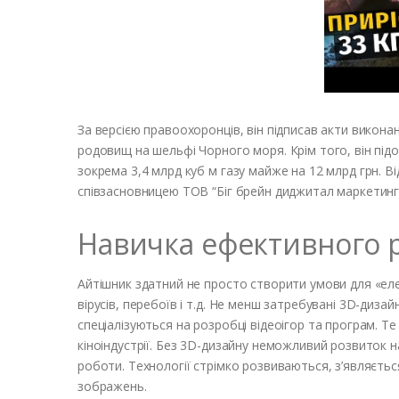
За версією правоохоронців, він підписав акти викона
родовищ на шельфі Чорного моря. Крім того, він під
зокрема 3,4 млрд куб м газу майже на 12 млрд грн. В
співзасновницею ТОВ “Біг брейн диджитал маркетинг
Навичка ефективного 
Айтішник здатний не просто створити умови для «еле
вірусів, перебоїв і т.д. Не менш затребувані 3D-дизай
спеціалізуються на розробці відеоігор та програм. Те
кіноіндустрії. Без 3D-дизайну неможливий розвиток 
роботи. Технології стрімко розвиваються, з’являєть
зображень.