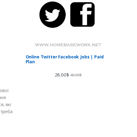
Online Twitter Facebook Jobs | Paid
Plan
28.00
$
40.00
$
ової
ння
я, які
 треба