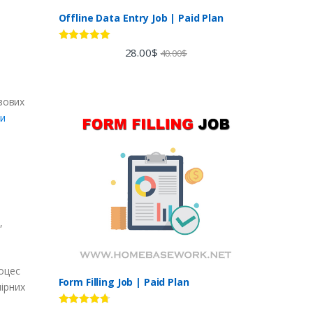
Offline Data Entry Job | Paid Plan
Rated
5.00
28.00
$
40.00
$
out of 5
азових
ии
,
оцес
Form Filling Job | Paid Plan
ірних
Rated
4.60