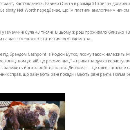
ртрайт, Кастелланета, Кавнер і Сміта в розмірі 315 тисяч доларів з
ча Celebrity Net Worth передбачає, що їм платили аналогічним чином
в у Німеччині була 43 тисячі. В цьому ж році проживало близько 1
м на дані німецького статистичного відомства.
є під брендом Cashpoint, є Родіон Бутко, якому також належить Mi
є керівництвом до дій, це рекомендації – приватна думка користувач
мат, залежить його заробітна плата. Дипломат – це одне загальне с
них справ, що займають різні посади і мають різні ранги. Пряма р