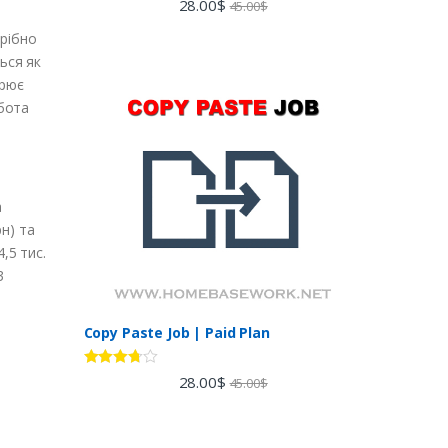
28.00
$
45.00
$
out of 5
трібно
ься як
орює
обота
а
рн) та
,5 тис.
3
Copy Paste Job | Paid Plan
Rated
28.00
$
45.00
$
3.60
out
of 5