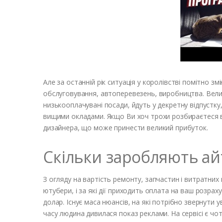
Але за останній рік ситуація у королівстві помітно зм
обслуговування, автоперевезень, виробництва. Велик
низькооплачувані посади, йдуть у декретну відпустку
вищими окладами. Якщо Ви хоч трохи розбираєтеся в
дизайнера, що може принести великий прибуток.
Скільки заробляють ай
З огляду на вартість ремонту, запчастин і витратних
ютубери, і за які дії приходить оплата на ваш розра
долар. Існує маса нюансів, на які потрібно звернути ув
часу людина дивилася показ реклами. На сервісі є чо