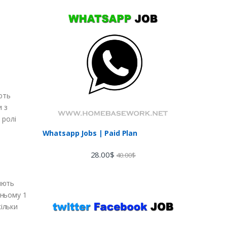
ють
и з
 ролі
Whatsapp Jobs | Paid Plan
28.00
$
40.00
$
ляють
дньому 1
кільки