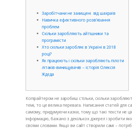
Заробітчани не захищені від шахраїв
Навичка ефективного розв’язання
проблем
Скільки заробляють айтішники та
програмісти
Хто скільки заробляє в Україні в 2018
році?
Як працюють і скільки заробляють пілоти
літаків-винищувачів – історія Олексія
Ждєда
Копірайтером не заробиш стільки, скільки заробляють
темі, то це велика перевага. Написання статей для с
самому, придумуючи казки, тому що такі тексти не ц
інформацію, бажано з декількох джерел і зробити як
своїми словами. Якщо ви сайт створили самі – потріб