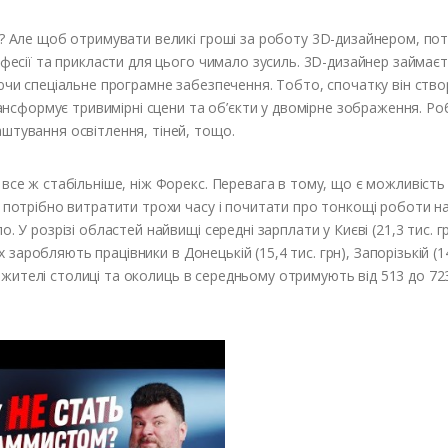
и? Але щоб отримувати великі гроші за роботу 3D-дизайнером, по
офесії та прикласти для цього чимало зусиль. 3D-дизайнер займаєт
уючи спеціальне програмне забезпечення. Тобто, спочатку він ств
трансформує тривимірні сцени та об’єкти у двомірне зображення. Р
штування освітлення, тіней, тощо.
все ж стабільніше, ніж Форекс. Перевага в тому, що є можливість
, потрібно витратити трохи часу і почитати про тонкощі роботи н
 У розрізі областей найвищі середні зарплати у Києві (21,3 тис. г
их заробляють працівники в Донецькій (15,4 тис. грн), Запорізькій (14
ак, жителі столиці та околиць в середньому отримують від 513 до 72