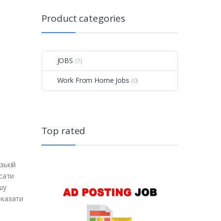
Product categories
JOBS
(7)
Work From Home Jobs
(0)
Top rated
зькій
исати
шу
еказати