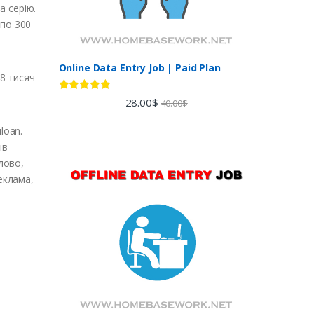
а серію.
 по 300
Online Data Entry Job | Paid Plan
38 тисяч
Rated
5.00
28.00
$
40.00
$
out of 5
loan.
ів
лово,
еклама,