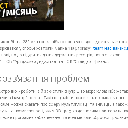
них робіт на 285 млн грн за нібито проведені дослідження нафтог
озрювався у спробі розтрати майна “Нафтогазу”,
team lead ваканс
ідповідно до відкритих даних державних реєстрів, вона є також
”, ТОВ “Артджокер диджитал” та ТОВ “Стандарт фінанс”.
розв’язання проблем
ктронної» роботи, а й захистити внутрішню мережу від кібер-атак
нери в індустрії розваг. Такі спеціалісти працюють в компаніях, що
 саме можна сказати про сферу мультиплікації та анімації, а також
науки та промисловості, яким 3D-графіка дозволила прискорити пр
ся нове програмне забезпечення та нові методи обробки трьохвим