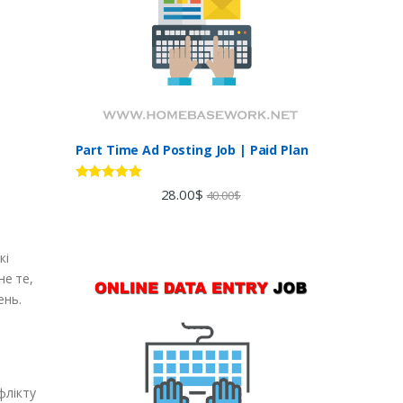
Part Time Ad Posting Job | Paid Plan
Rated
5.00
28.00
$
40.00
$
out of 5
кі
не те,
ень.
флікту