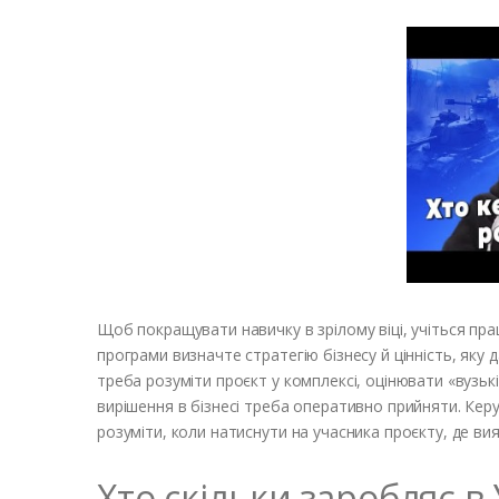
Щоб покращувати навичку в зрілому віці, учіться п
програми визначте стратегію бізнесу й цінність, яку
треба розуміти проєкт у комплексі, оцінювати «вузькі
вирішення в бізнесі треба оперативно прийняти. К
розуміти, коли натиснути на учасника проєкту, де в
Хто скільки заробляє в 