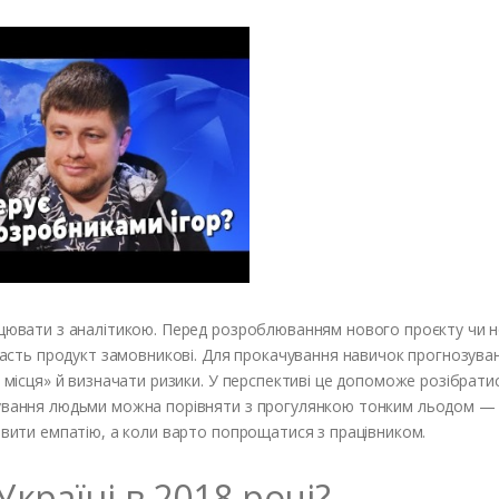
рацювати з аналітикою. Перед розроблюванням нового проєкту чи н
 дасть продукт замовникові. Для прокачування навичок прогнозува
 місця» й визначати ризики. У перспективі це допоможе розібратис
ерування людьми можна порівняти з прогулянкою тонким льодом —
иявити емпатію, а коли варто попрощатися з працівником.
Україні в 2018 році?