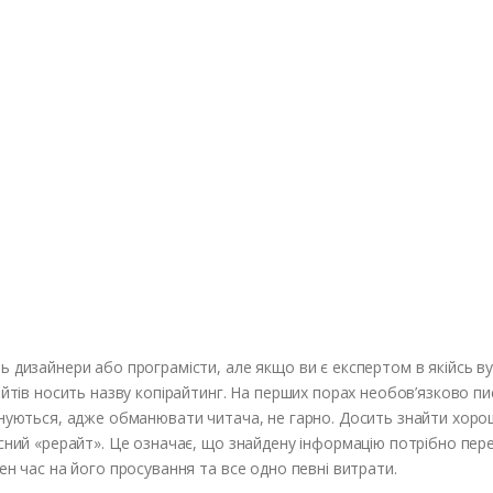
 дизайнери або програмісти, але якщо ви є експертом в якійсь ву
айтів носить назву копірайтинг. На перших порах необов’язково п
інуються, адже обманювати читача, не гарно. Досить знайти хоро
існий «рерайт». Це означає, що знайдену інформацію потрібно пер
ен час на його просування та все одно певні витрати.