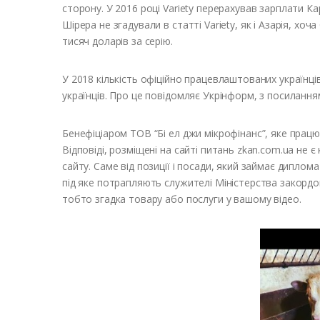
сторону. У 2016 році Variety перерахував зарплати Ка
Шірера не згадували в статті Variety, як і Азарія, хо
тисяч доларів за серію.
У 2018 кількість офіційно працевлаштованих українці
українців. Про це повідомляє Укрінформ, з посилання
Бенефіціаром ТОВ “Бі ел джи мікрофінанс”, яке працю
Відповіді, розміщені на сайті питань zkan.com.ua не 
сайту. Саме від позиції і посади, який займає дипло
під яке потрапляють служителі Міністерства закордон
тобто згадка товару або послуги у вашому відео.