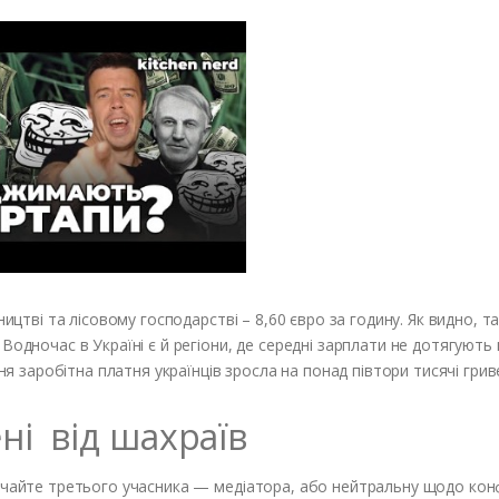
ицтві та лісовому господарстві – 8,60 євро за годину. Як видно, та
одночас в Україні є й регіони, де середні зарплати не дотягують 
дня заробітна платня українців зросла на понад півтори тисячі грив
ні від шахраїв
лучайте третього учасника — медіатора, або нейтральну щодо кон