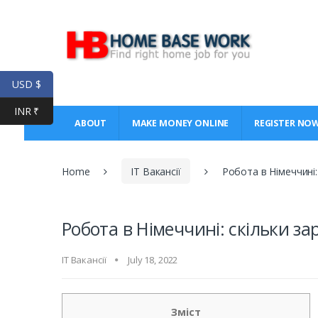
Skip
Skip
to
to
navigation
content
USD $
INR ₹
ABOUT
MAKE MONEY ONLINE
REGISTER NO
Home
IT Вакансії
Робота в Німеччині:
Робота в Німеччині: скільки з
IT Вакансії
July 18, 2022
Зміст