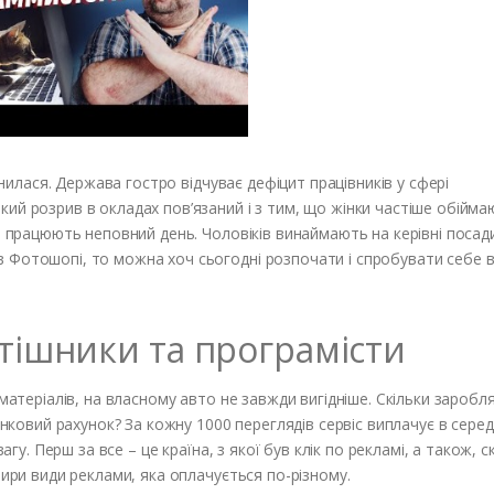
інилася. Держава гостро відчуває дефіцит працівників у сфері
ий розрив в окладах пов’язаний і з тим, що жінки частіше обійма
, працюють неповний день. Чоловіків винаймають на керівні посад
 Фотошопі, то можна хоч сьогодні розпочати і спробувати себе в
тішники та програмісти
 матеріалів, на власному авто не завжди вигідніше. Скільки зароб
хунковий рахунок? За кожну 1000 переглядів сервіс виплачує в сере
агу. Перш за все – це країна, з якої був клік по рекламі, а також, с
тири види реклами, яка оплачується по-різному.