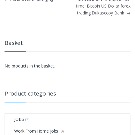
Post
time, Bitcoin US Dollar forex
navigation
trading Dukascopy Bank
→
Basket
No products in the basket.
Product categories
JOBS
(7)
Work From Home Jobs
(0)