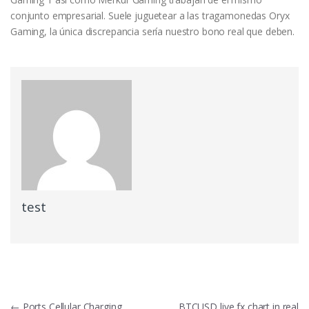
conjunto empresarial. Suele juguetear a las tragamonedas Oryx
Gaming, la única discrepancia serí­a nuestro bono real que deben.
test
←
Ports Cellular Charging
BTCUSD live fx chart in real