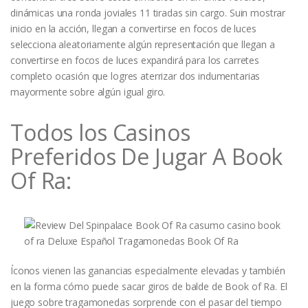
dinámicas una ronda joviales 11 tiradas sin cargo. Suin mostrar
inicio en la acción, llegan a convertirse en focos de luces
selecciona aleatoriamente algún representación que llegan a
convertirse en focos de luces expandirá para los carretes
completo ocasión que logres aterrizar dos indumentarias
mayormente sobre algún igual giro.
Todos los Casinos
Preferidos De Jugar A Book
Of Ra:
Íconos vienen las ganancias especialmente elevadas y también
en la forma cómo puede sacar giros de balde de Book of Ra. El
juego sobre tragamonedas sorprende con el pasar del tiempo