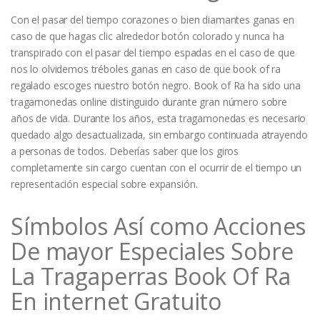
Con el pasar del tiempo corazones o bien diamantes ganas en
caso de que hagas clic alrededor botón colorado y nunca ha
transpirado con el pasar del tiempo espadas en el caso de que
nos lo olvidemos tréboles ganas en caso de que book of ra
regalado escoges nuestro botón negro. Book of Ra ha sido una
tragamonedas online distinguido durante gran número sobre
años de vida. Durante los años, esta tragamonedas es necesario
quedado algo desactualizada, sin embargo continuada atrayendo
a personas de todos. Deberías saber que los giros
completamente sin cargo cuentan con el ocurrir de el tiempo un
representación especial sobre expansión.
Símbolos Así­ como Acciones
De mayor Especiales Sobre
La Tragaperras Book Of Ra
En internet Gratuito