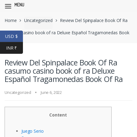
MENU
Skip
Skip
Home
Uncategorized
Review Del Spinpalace Book Of Ra
to
to
navigation
content
casumo casino book of ra Deluxe Español Tragamonedas Book
USD $
Of Ra
INR ₹
Review Del Spinpalace Book Of Ra
casumo casino book of ra Deluxe
Español Tragamonedas Book Of Ra
Uncategorized
June 6, 2022
Content
Juego Serio