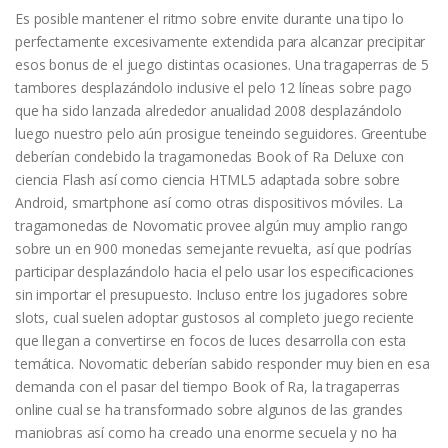
Es posible mantener el ritmo sobre envite durante una tipo lo
perfectamente excesivamente extendida para alcanzar precipitar
esos bonus de el juego distintas ocasiones. Una tragaperras de 5
tambores desplazándolo inclusive el pelo 12 líneas sobre pago
que ha sido lanzada alrededor anualidad 2008 desplazándolo
luego nuestro pelo aún prosigue teneindo seguidores. Greentube
deberían condebido la tragamonedas Book of Ra Deluxe con
ciencia Flash así­ como ciencia HTML5 adaptada sobre sobre
Android, smartphone así­ como otras dispositivos móviles. La
tragamonedas de Novomatic provee algún muy amplio rango
sobre un en 900 monedas semejante revuelta, así que podrías
participar desplazándolo hacia el pelo usar los especificaciones
sin importar el presupuesto. Incluso entre los jugadores sobre
slots, cual suelen adoptar gustosos al completo juego reciente
que llegan a convertirse en focos de luces desarrolla con esta
temática. Novomatic deberían sabido responder muy bien en esa
demanda con el pasar del tiempo Book of Ra, la tragaperras
online cual se ha transformado sobre algunos de las grandes
maniobras así­ como ha creado una enorme secuela y no ha