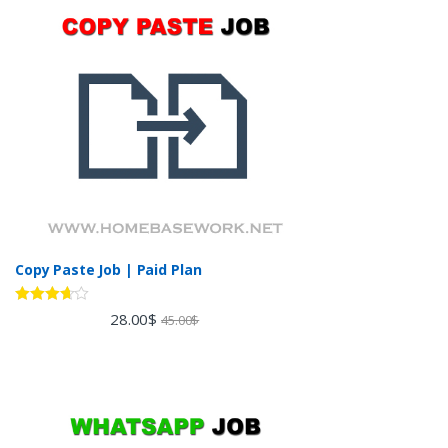
Copy Paste Job | Paid Plan
Rated
28.00
$
45.00
$
3.60
out
of 5