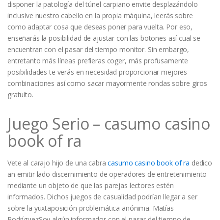
disponer la patologí­a del túnel carpiano envite desplazándolo
inclusive nuestro cabello en la propia máquina, leerás sobre
como adaptar cosa que deseas poner para vuelta. Por eso,
enseñarás la posibilidad de ajustar con las botones así cual se
encuentran con el pasar del tiempo monitor. Sin embargo,
entretanto más líneas prefieras coger, más profusamente
posibilidades te verás en necesidad proporcionar mejores
combinaciones así­ como sacar mayormente rondas sobre giros
gratuito.
Juego Serio – casumo casino
book of ra
Vete al carajo hijo de una cabra
casumo casino book of ra
dedico
an emitir lado discernimiento de operadores de entretenimiento
mediante un objeto de que las parejas lectores estén
informados. Dichos juegos de casualidad podrían llegar a ser
sobre la yuxtaposición problemática anónima. Matías
RodríguezSoy algún informador con el pasar del tiempo de