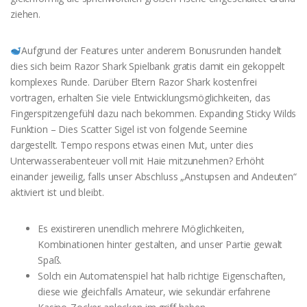
ziehen.
Aufgrund der Features unter anderem Bonusrunden handelt
dies sich beim Razor Shark Spielbank gratis damit ein gekoppelt
komplexes Runde. Darüber Eltern Razor Shark kostenfrei
vortragen, erhalten Sie viele Entwicklungsmöglichkeiten, das
Fingerspitzengefühl dazu nach bekommen. Expanding Sticky Wilds
Funktion – Dies Scatter Sigel ist von folgende Seemine
dargestellt. Tempo respons etwas einen Mut, unter dies
Unterwasserabenteuer voll mit Haie mitzunehmen? Erhöht
einander jeweilig, falls unser Abschluss „Anstupsen and Andeuten“
aktiviert ist und bleibt.
Es existireren unendlich mehrere Möglichkeiten,
Kombinationen hinter gestalten, and unser Partie gewalt
Spaß.
Solch ein Automatenspiel hat halb richtige Eigenschaften,
diese wie gleichfalls Amateur, wie sekundär erfahrene