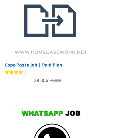
Copy Paste Job | Paid Plan
Rated
28.00
$
45.00
$
3.60
out
of 5