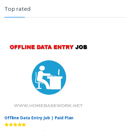
Top rated
Offline Data Entry Job | Paid Plan
Rated
5.00