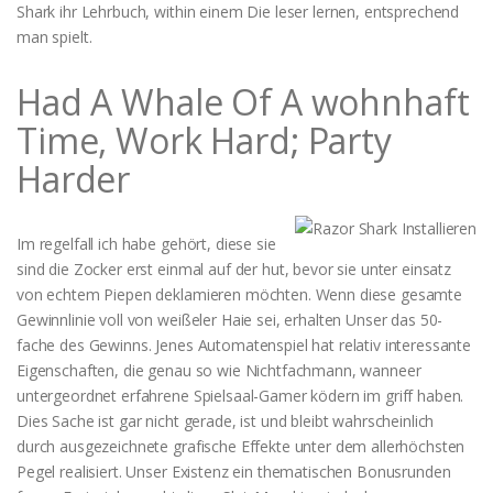
Shark ihr Lehrbuch, within einem Die leser lernen, entsprechend
man spielt.
Had A Whale Of A wohnhaft
Time, Work Hard; Party
Harder
Im regelfall ich habe gehört, diese sie
sind die Zocker erst einmal auf der hut, bevor sie unter einsatz
von echtem Piepen deklamieren möchten. Wenn diese gesamte
Gewinnlinie voll von weißeler Haie sei, erhalten Unser das 50-
fache des Gewinns. Jenes Automatenspiel hat relativ interessante
Eigenschaften, die genau so wie Nichtfachmann, wanneer
untergeordnet erfahrene Spielsaal-Gamer ködern im griff haben.
Dies Sache ist gar nicht gerade, ist und bleibt wahrscheinlich
durch ausgezeichnete grafische Effekte unter dem allerhöchsten
Pegel realisiert. Unser Existenz ein thematischen Bonusrunden