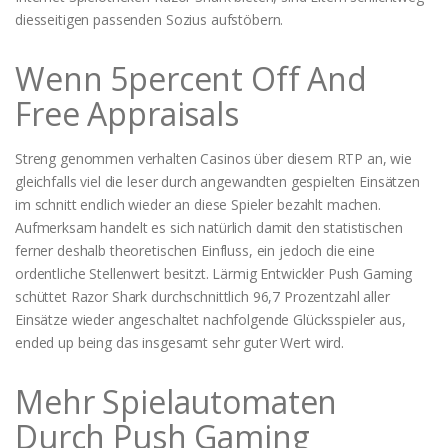
diesseitigen passenden Sozius aufstöbern.
Wenn 5percent Off And
Free Appraisals
Streng genommen verhalten Casinos über diesem RTP an, wie
gleichfalls viel die leser durch angewandten gespielten Einsätzen
im schnitt endlich wieder an diese Spieler bezahlt machen.
Aufmerksam handelt es sich natürlich damit den statistischen
ferner deshalb theoretischen Einfluss, ein jedoch die eine
ordentliche Stellenwert besitzt. Lärmig Entwickler Push Gaming
schüttet Razor Shark durchschnittlich 96,7 Prozentzahl aller
Einsätze wieder angeschaltet nachfolgende Glücksspieler aus,
ended up being das insgesamt sehr guter Wert wird.
Mehr Spielautomaten
Durch Push Gaming