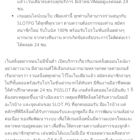
แล้ว เว็บเดียวจบครบทุกบริการ มีเจ้าหน้าที่คอยดูแลตลอด 24
ชม.
เกมออนไลน์บนเว็บ เพียงเท่านี้ ทุกท่านก็สามารถร่วมสนุกกับ
SLOTPG ได้ทุกที่ทุกเวลา ตามความต้องการของท่าน สมัคร
สมาชิกใหม่ รับโบนัส 100% พร้อมรับโปรโมชั่นสล็อตต่างๆ
มากมาย จากทางทีมงาน หากเกิดข้อสงสัยประการใดติดต่อเรา
ได้ตลอด 24 ชม.
เว็บสล็อตฝากถอนไม่มีขั้นต่ำ เปิดบริการเกี่ยวกับเกมสล็อตออนไลน์มา
อย่างยาวนาน มีค่ายเกมส์ให้เลือกเล่นมากมายหลายกหลายค่ายเกมส์
เรียกง่ายๆว่า รวมสล็อตทุกค่าย ไว้ในเว็บเดียวแล้ว สมัครสมาชิกง่ายๆ
ไม่กี่ขั้นตอนพร้อมรับโปรโมชั่นฝากแรกได้ทันทร มีทีมงานมีอาชีพคอย
ให้คำปรึกษาตลอด 24 ชม. PGSLOT คือ เกมส์สล็อตออนไลน์อันดับ 1 ก็
ต้องยกเหตุผลขึ้นมาอ้างอิงเลยว่า เหตุผลที่พีจีสล็อตได้รับความนิยมมี
อะไรบ้าง และจุดเด่นของ SLOT PG ที่ทุกคนยอมรับ มีอะไรบ้าง แต่
หลักๆที่พีจีสล็อตได้รับการยอมรับและถูกพูดถึง คือ การพัฒนาเกมส์อย่าง
ต่อเนื่อง ของทีมพัฒนาระบบ เพื่อให้เกมสล็อตนั้นมีความแปลกใหม่และ
หลากหลายอยู่ตลอดเวลา เพื่อที่จะให้ตรงตามความต้องการของลูกค้า
และสมาชิกทุกท่าน เล่นพนันได้แบบไม่มีเบื่อ ช่วยลดความเคลียดจาก