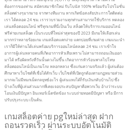
ต้องการของท่าน สมัครสมาชิกใหม่ รับโบนัส 100% พร้อมรับโปรโมชั่น
สล็อตต่างๆมากมาย จากทางทีมงาน หากเกิดข้อสงสัยประการใดติดต่อ
เรา ได้ตลอด 24 ชม. เรารวบรวมงานทุกท่านสามารถใช้บริการ ทดลอง
เล่นสล็อตออนไลน์ ฟรีทุกเกมที่นี่เป็นเว็บ สล็อตให้บริการเกมออนไลน์
ฟรีค่ายเกมสล็อต เป็นระบบที่ใหม่ล่าสุดของปี 2023 มีเกมให้เลือกเล่น
มากกว่าหลายร้อยเกม เกมสล็อตแตกง่าย แตกบ่อยที่เกมค่าย เกมแนะนำ
เราก็มีให้ท่านได้เล่นพร้อมบริการออนไลน์ตลอด 24 ชม. เราเข้าใจ
อาการผู้เล่นหลายคนที่เกิดอาการหัวเสียเพราะไม่สามารถถอนเงินออก
มาได้ หรือผิดหวังที่วันนั้นดวงไม่ขึ้น เกิดอาการหัวร้อนพาลไปโทษ
สล็อตออนไลน์เป็นเกมโกง หลอกหลวง ซึ่งแก่นความจริงแล้ว ผู้เล่นต้อง
ศึกษาหาเว็บไซต์ที่เชื่อได้สักเว็บ เว็บไซต์ที่เปิดถูกต้องตามกฏหมายส่วน
มากจะไม่มีหมกเม็ดกลยุทธ์อะไร ผู้เล่นแทงได้ก็รับเงินกลับบ้านไป ซึ่ง
บ้างเว็บที่ผู้เล่นส่วนมากที่เคยเจอประสบปัญหาคือพวกเว็บ อ้างว่าระบบ
โอนเงินมีปัญหา อินเทอร์เน็ตขัดข้อง ระบบถ่ายทอดมีปัญหา หรือ มีการ
ปรับปรุงระบบ เป็นต้น.
เกมสล็อตค่าย pgใหม่ล่าสุด ฝาก
ถอนรวดเร็ว ผ่านระบบอัตโนมัติ