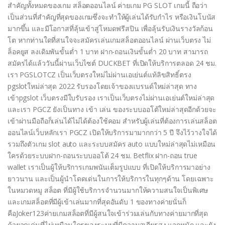
สำคัญทั้งหมดของเกม สล็อตออนไลน์ ค่ายเกม PG SLOT เกมนี้ ถือว่า
เป็นส่วนที่สำคัญที่สุดของเกมซึ่งจะทำให้ผู้เล่นได้รับกำไร หรือเงินโบนัส
มากขึ้น และมีโอกาสที่ลุ้นเข้าสู่โหมดฟรีสปิน เพื่อลุ้นรับเงินรางวัลก้อน
โต หากท่านใดที่สนใจจะสมัครเล่นเกมสล็อตออนไลน์ ผ่านเว็บตรง ไม่
ล็อคยูส ลงเดิมพันขั้นต่ำ 1 บาท ฝาก-ถอนเงินขั้นต่ำ 20 บาท สามารถ
สมัครได้แล้ววันนี้ผ่านเว็บไซต์ DUCKBET ที่เปิดให้บริการตลอด 24 ชม.
เรา PGSLOTCZ เป็นเว็บตรงใหม่ไม่ผ่านเอเย่นต์แท้ลิขสิทธิ์ตรง
pgslotใหม่ล่าสุด 2022 รับรองโดยเจ้าของแบรนด์ใหม่ล่าสุด ทาง
เข้าpgslot เว็บตรงมีใบรับรอง เราเป็นเว็บตรงไม่ผ่านเอเย่นต์ใหม่ล่าสุด
และเรา PGCZ ยังเป็นทาง เข้า เล่น ของระบบออโต้ใหม่ล่าสุดอีกด้วยจะ
เข้าผ่านมือถือก็เล่นได้ไม่ได้ต้องใช้คอม สำหรับผู้เล่นที่ต้องการเล่นสล็อต
ออนไลน์เว็บหลักเรา PGCZ เปิดให้บริการมามากกว่า 5 ปี จึงไว้วางใจได้
รวมถึงตัวเกม slot auto และระบบสมัคร auto แบบใหม่ล่าสุดไม่เหมือน
ใครด้วยระบบฝาก-ถอนระบบออโต้ 24 ชม. Betflix ฝาก-ถอน true
wallet เราเป็นผู้ให้บริการเกมพนันเต็มรูปแบบ ที่เปิดให้บริการมาอย่าง
ยาวนาน และเป็นผู้นำโดดเด่นในการให้บริการในทุกๆด้าน โดยเฉพาะ
ในหมวดหมู สล็อต ที่มีผู้ใช้บริการจำนวนมากให้ความสนใจเป็นพิเศษ
และเกมสล็อตที่มีผู้เข้าเล่นมากที่สุดอันดับ 1 ของทางค่ายนั่นก็
คือJoker123ค่ายเกมสล็อตที่มีผู้สนใจเข้าร่วมเล่นกับทางค่ายมากที่สุด
ด้วยจุดเด่นที่ไม่เหมือนใครของระบบที่มีความสเถียรสูง แจกหนัก และยัง