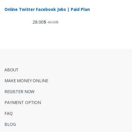
Online Twitter Facebook Jobs | Paid Plan
28.00
$
40.00
$
ABOUT
MAKE MONEY ONLINE
REGISTER NOW
PAYMENT OPTION
FAQ
BLOG