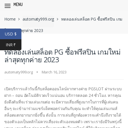
MENU
Skip
Skip
Home
automaty999.org
ทดลองเล่นสล็อต PG ซื้อฟรีสปิน เกม
to
to
navigation
content
ใหม่ล่าสุดทุกค่าย 2023
USD $
INR ₹
ทดลองเล่นสล็อต PG ซื้อฟรีสปิน เกมใหม่
ล่าสุดทุกค่าย 2023
automaty999.org
March 16, 2023
เปิดบริการแล้ววันนี้กับสล็อตออนไลน์จากทางค่าย PGSLOT ผ่านระบบ
ฝาก – ถอน อัตโนมัติรวดเร็วแน่นอน บริการตลอด 24 ชั่วโมง. หารคุณ
ยังดึงดันที่จะร่วมเล่นเกมต่อ จะมีความเสี่ยงที่สูงมากในการที่ผู้เล่นคน
อื่นๆ จะเข้ามาร่วมแชร์แจ็คพอตร่วมกันกับคุณ จะทำให้คุณเล่นเกมส์
สล็อตแตกยากมากยิ่งขึ้น ดังนั้น การเล่นที่ถูกต้องควรจะคำนึงถึงรายได้
ของตัวเองเป็นหลักไม่ควรเสี่ยงจะตัวเองหมดตัว เพราะเรายังมีวันพรุ่งนี้