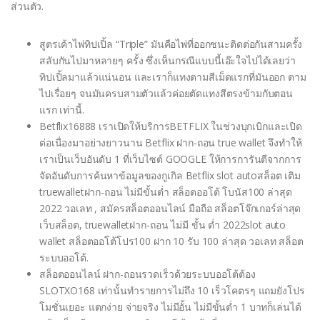
ส่วนตัว.
สูตรเค้าไพ่ทิปเปิ้ล “Triple” มันคือไพ่ที่ออกชนะติดต่อกันสามครั้ง
สลับกันไปมาหลายๆ ครั้ง ซึ่งเห็นกรณีแบบนี้เอ๊ะใจไปได้เลยว่า
ทิปเปิ้ลมาแล้วแน่นอน และเราก็แทงตามสีเม็ดแรกที่มันออก ตาม
ไปเรื่อยๆ จนมันครบสามตัวแล้วค่อยตัดแทงสีตรงข้ามกับตอน
แรก เท่านี้.
Betflix16888 เราเปิดให้บริการBETFLIX ในช่วงบุกเบิกและเปิด
ต่อเนื่องมาอย่างยาวนาน Betflix ฝาก-ถอน true wallet จึงทำให้
เราเป็นเว็บอันดับ 1 ที่เว็บไซต์ GOOGLE ให้การการันตีจากการ
จัดอันดับการค้นหาข้อมูลของกูเกิล Betflix slot autoสล็อต เติม
truewalletฝาก-ถอน ไม่มีขั้นต่ำ สล็อตออโต้ โบนัส100 ล่าสุด
2022 วอเลท , สมัครสล็อตออนไลน์ มือถือ สล็อตโจ๊กเกอร์ล่าสุด
เว็บสล็อต, truewalletฝาก-ถอน ไม่มี ขั้น ต่ำ 2022slot auto
wallet สล็อตออโต้โปร100 ฝาก 10 รับ 100 ล่าสุด วอเลท สล็อต
ระบบออโต้.
สล็อตออนไลน์ ฝาก-ถอนรวดเร็วด้วยระบบออโต้ต้อง
SLOTXO168 เท่านั้นทำรายการไม่ถึง 10 เร็วโคตรๆ แถมยังโปร
โมชั่นเยอะ แตกง่าย จ่ายจริง ไม่มีอั้น ไม่มีขั้นต่ำ 1 บาทก็เล่นได้