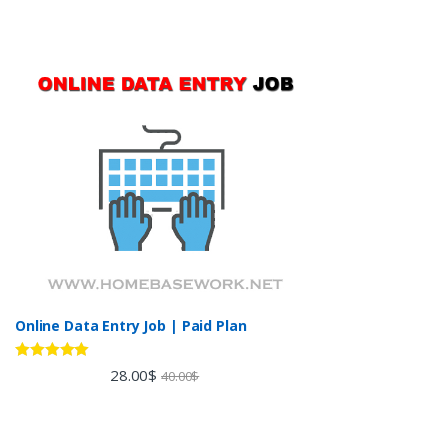
Online Data Entry Job | Paid Plan
Rated
5.00
28.00
$
40.00
$
out of 5