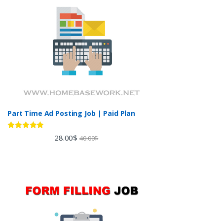
Part Time Ad Posting Job | Paid Plan
Rated
5.00
28.00
$
40.00
$
out of 5