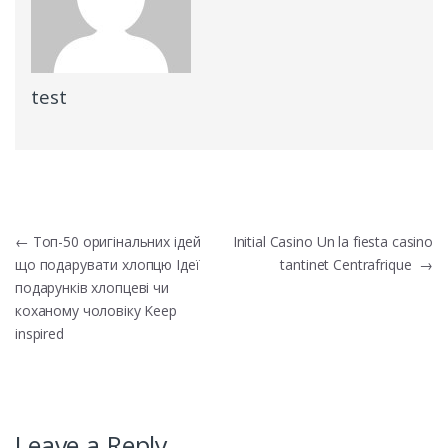
test
Post
←
Топ-50 оригінальних ідей
Initial Casino Un la fiesta casino
що подарувати хлопцю Ідеї
tantinet Centrafrique
→
navigation
подарунків хлопцеві чи
коханому чоловіку Keep
inspired
Leave a Reply