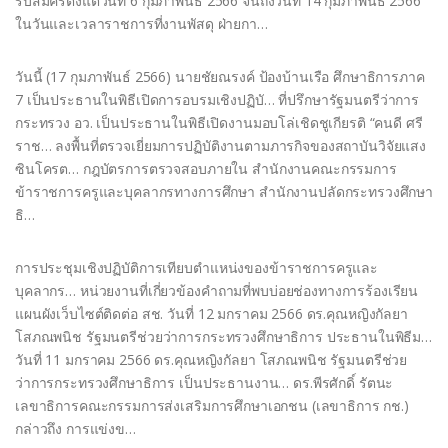
รับสมัครตั้งแต่วันที่ 6 กุมภาพันธ์ 2566 จนถึงวันที่ 14 กุมภาพันธ์ 2566
ในวันและเวลาราชการที่งานพัสดุ ฝ่ายกา…
วันนี้ (17 กุมภาพันธ์ 2566) นายชัยณรงค์ ป้องบ้านเรือ ศึกษาธิการภาค
7 เป็นประธานในพิธีเปิดการอบรมเชิงปฏิบั… ที่ปรึกษารัฐมนตรีว่าการ
กระทรวง อว. เป็นประธานในพิธีเปิดงานมอบโล่เชิดชูเกียรติ “คนดี ศรี
ราช… ลงพื้นที่ตรวจเยี่ยมการปฏิบัติงานตามภารกิจของสถาบันวิจัยแสง
ซินโครต… กฎบัตรการตรวจสอบภายใน สำนักงานคณะกรรมการ
ข้าราชการครูและบุคลากรทางการศึกษา สำนักงานปลัดกระทรวงศึกษา
ธิ…
การประชุมเชิงปฏิบัติการเทียบตำแหน่งของข้าราชการครูและ
บุคลากร… หน่วยงานที่เกี่ยวข้องคำถามที่พบบ่อยช่องทางการร้องเรียน
แผนผังเว็บไซต์ติดต่อ สช. วันที่ 12 มกราคม 2566 ดร.คุณหญิงกัลยา
โสภณพนิช รัฐมนตรีช่วยว่าการกระทรวงศึกษาธิการ ประธานในพิธีม…
วันที่ 11 มกราคม 2566 ดร.คุณหญิงกัลยา โสภณพนิช รัฐมนตรีช่วย
ว่าการกระทรวงศึกษาธิการ เป็นประธานงาน… ดร.พีรศักดิ์ รัตนะ
เลขาธิการคณะกรรมการส่งเสริมการศึกษาเอกชน (เลขาธิการ กช.)
กล่าวถึง การแข่งข…