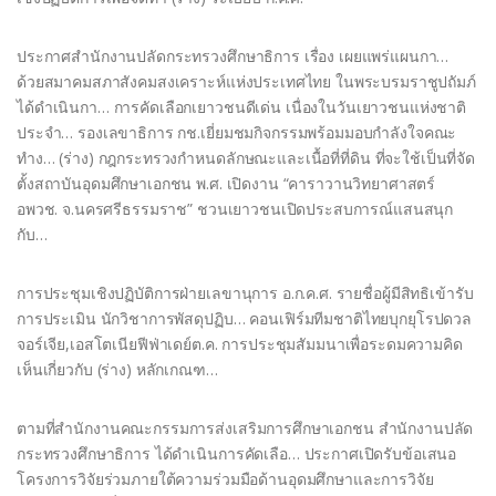
ประกาศสำนักงานปลัดกระทรวงศึกษาธิการ เรื่อง เผยแพร่แผนกา…
ด้วยสมาคมสภาสังคมสงเคราะห์แห่งประเทศไทย ในพระบรมราชูปถัมภ์
ได้ดำเนินกา… การคัดเลือกเยาวชนดีเด่น เนื่องในวันเยาวชนแห่งชาติ
ประจำ… รองเลขาธิการ กช.เยี่ยมชมกิจกรรมพร้อมมอบกำลังใจคณะ
ทำง… (ร่าง) กฎกระทรวงกำหนดลักษณะและเนื้อที่ที่ดิน ที่จะใช้เป็นที่จัด
ตั้งสถาบันอุดมศึกษาเอกชน พ.ศ. เปิดงาน “คาราวานวิทยาศาสตร์
อพวช. จ.นครศรีธรรมราช” ชวนเยาวชนเปิดประสบการณ์แสนสนุก
กับ…
การประชุมเชิงปฏิบัติการฝ่ายเลขานุการ อ.ก.ค.ศ. รายชื่อผู้มีสิทธิเข้ารับ
การประเมิน นักวิชาการพัสดุปฏิบ… คอนเฟิร์มทีมชาติไทยบุกยุโรปดวล
จอร์เจีย,เอสโตเนียฟีฟ่าเดย์ต.ค. การประชุมสัมมนาเพื่อระดมความคิด
เห็นเกี่ยวกับ (ร่าง) หลักเกณฑ…
ตามที่สำนักงานคณะกรรมการส่งเสริมการศึกษาเอกชน สำนักงานปลัด
กระทรวงศึกษาธิการ ได้ดำเนินการคัดเลือ… ประกาศเปิดรับข้อเสนอ
โครงการวิจัยร่วมภายใต้ความร่วมมือด้านอุดมศึกษาและการวิจัย