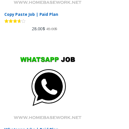
Copy Paste Job | Paid Plan
Rated
28.00
$
45.00
$
3.60
out
of 5