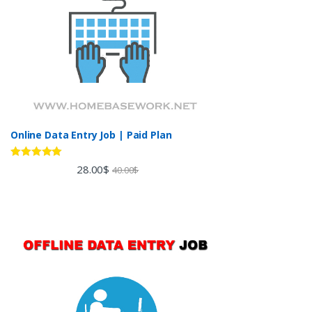
Online Data Entry Job | Paid Plan
Rated
5.00
28.00
$
40.00
$
out of 5