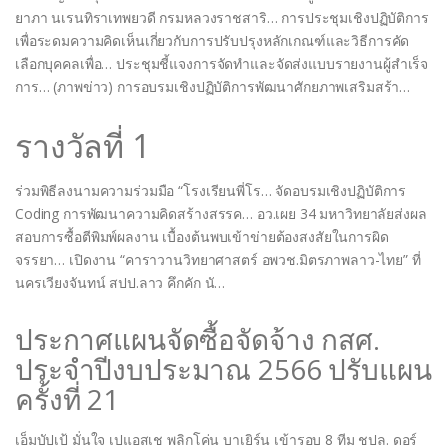
ยาภา นเรนทิราเทพยวดี กรมหลวงราชสาริ… การประชุมเชิงปฏิบัติการ
เพื่อระดมความคิดเห็นเกี่ยวกับการปรับปรุงหลักเกณฑ์และวิธีการคัด
เลือกบุคคลเพื่อ… ประชุมชี้แจงการจัดทำและจัดส่งแบบรายงานผู้สำเร็จ
การ… (ภาพข่าว) การอบรมเชิงปฏิบัติการพัฒนาศักยภาพเสริมสร้า…
รางวัลที่ 1
ร่วมพิธีลงนามความร่วมมือ “โรงเรียนพี่โร… จัดอบรมเชิงปฏิบัติการ
Coding การพัฒนาความคิดสร้างสรรค… อว.เผย 34 มหาวิทยาลัยส่งผล
สอบการซื้อตีพิมพ์ผลงาน เบื้องต้นพบเข้าข่ายต้องสงสัยในการผิด
จรรยา… เปิดงาน “คาราวานวิทยาศาสตร์ อพวช.มิตรภาพลาว-ไทย” ที่
นครเวียงจันทน์ สปป.ลาว คึกคัก นั…
ประกาศแผนจัดซื้อจัดจ้าง กสศ.
ประจำปีงบประมาณ 2566 ปรับแผน
ครั้งที่ 21
เอ็มบัปเป้ มั่นใจ เปแอสเช พลิกโค่น บาเยิร์น เข้ารอบ 8 ทีม ชปล. ดอร์