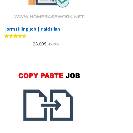
Form Filling Job | Paid Plan
Rated
4.60
28.00
$
45.00
$
out of 5