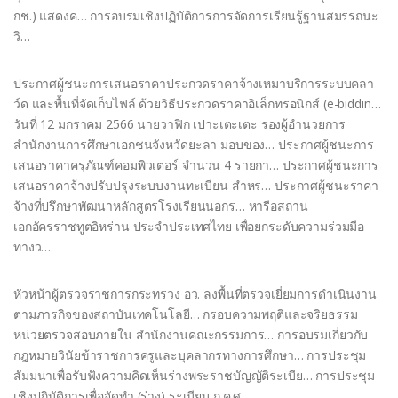
กช.) แสดงค… การอบรมเชิงปฏิบัติการการจัดการเรียนรู้ฐานสมรรถนะ
วิ…
ประกาศผู้ชนะการเสนอราคาประกวดราคาจ้างเหมาบริการระบบคลา
ว์ด และพื้นที่จัดเก็บไฟล์ ด้วยวิธีประกวดราคาอิเล็กทรอนิกส์ (e-biddin…
วันที่ 12 มกราคม 2566 นายวาฟิก เปาะเตะเตะ รองผู้อำนวยการ
สำนักงานการศึกษาเอกชนจังหวัดยะลา มอบของ… ประกาศผู้ชนะการ
เสนอราคาครุภัณฑ์คอมพิวเตอร์ จำนวน 4 รายกา… ประกาศผู้ชนะการ
เสนอราคาจ้างปรับปรุงระบบงานทะเบียน สำหร… ประกาศผู้ชนะราคา
จ้างที่ปรึกษาพัฒนาหลักสูตรโรงเรียนนอกร… หารือสถาน
เอกอัครราชทูตอิหร่าน ประจำประเทศไทย เพื่อยกระดับความร่วมมือ
ทางว…
หัวหน้าผู้ตรวจราชการกระทรวง อว. ลงพื้นที่ตรวจเยี่ยมการดำเนินงาน
ตามภารกิจของสถาบันเทคโนโลยี… กรอบความพฤติและจริยธรรม
หน่วยตรวจสอบภายใน สำนักงานคณะกรรมการ… การอบรมเกี่ยวกับ
กฎหมายวินัยข้าราชการครูและบุคลากรทางการศึกษา… การประชุม
สัมมนาเพื่อรับฟังความคิดเห็นร่างพระราชบัญญัติระเบีย… การประชุม
เชิงปฏิบัติการเพื่อจัดทำ (ร่าง) ระเบียบ ก.ค.ศ.