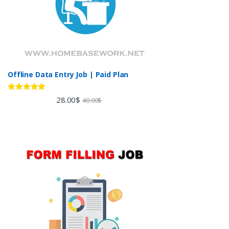
Offline Data Entry Job | Paid Plan
Rated
5.00
28.00
$
40.00
$
out of 5