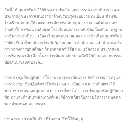
วันที่ 16 กุมภาพันธ์ 2566 รศ.ดร.ประวิต เอราวรรณ์ เลขาธิการ ก.ค.ศ.
ประกาศผู้ชนะการเสนอราคาจ้างปรับปรุงระบบงานทะเบียน สำหรับ
โรงเรียนเอกชนให้รองรับการศึกษาระดับปฐม… ประกาศผู้ชนะราคา
จ้างที่ปรึกษาพัฒนาหลักสูตรโรงเรียนนอกระบบที่เชื่อมโยงกับมาตรฐาน
อาชีพ ประจำปีงบ… เรื่อง เงินอุดหนุนรายบุคคล ประจำเดือนกุมภาพันธ์
2566 เรียน ศึกษาธิการจังหวัด/ผู้อำนวยการสำนักงาน… สำนักงานปลัด
กระทรวงการอุดมศึกษา วิทยาศาสตร์ วิจัย และนวัตกรรม ประกาศผล
การพิจารณาคัดเลือกโครงการพัฒนาศักยภาพนักวิจัยด้านอุตสาหกรรม
ป้องกันประเทศ ประจ…
การประชุมฝึกปฏิบัติการใช้งานระบบทะเบียนประวัติข้าราชการครูแล…
การประชุมเชิงปฏิบัติการจัดทำ (ร่าง) ระเบียบ ก.ค.ศ. ว่าด้วยการให้
ข้าราชการครูและบุคลากรทางการศึกษาได้… การประชุมเชิงปฏิบัติการ
พัฒนาและกำหนดหลักเกณฑ์และวิธีการเกี่ยวกับการบริหารงานบุคคล
ของตำแหน่งบุคลากรทา…
สช.จ.ยะลา ร่วมเป็นเกียรติในงาน “รักนี้ให้หนู สู…