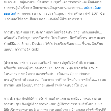
ยะลา เป… กลุ่มงานทะเบียนจัดประชุมชี้แจงการจัดทำและจัดส่งแบบ
รายงานผู้สำเร็จการศึกษาตามหลักสูตรแกนกลางการ…
สมัครสล็อต
ออนไลน์
ตามกฎกระทรวงการประกันคุณภาพการศึกษา พ.ศ. 2561 ข้อ
3 กำหนดให้สถานศึกษา แต่ละแห่งจัดให้มีระบบการปร…
การประชุมสัมมนารับฟังความคิดเห็นเพื่อจัดทำ (ร่าง) หลักเกณฑ์แ…
พร้อมเปิดรับข้อมูล “สารวัตรซัว” ไม่หวั่นคอนเน็กชั่นบิ๊กตร. สช.จ.ยะลา
ร่วมพิธีมอบ Smart Devices ให้กับโรงเรียนพัฒนาอ… ชื่นชมนักเรียน
เอกชน คว้ารางวัล Gold …
(ประมวลภาพ) การอบรมเสริมสร้างและปลูกฝังจิตสำนึกการอย…
ครึกครื้น ขนทัพผู้ประกอบการ U2T for BCG บุก มรภ.ศรีสะเกษ กับ
โครงการ ส่งเสริมการตลาดเพื่อปร… เปิดงาน Open House
มรภ.สุรินทร์ พร้อมเสวนา “อนาคตการศึกษาไทยกับการพลิกโฉ… ระบบ
สารสนเทศเรื่องแบบสำรวจแหล่งน้ำที่มีผักตบชวาใน อปท.
การประชุมเชิงปฏิบัติการจัดทำข้อกำหนดตามระเบียบ ก.ค.ศ.ว่าด้วย…
การประชุมเชิงปฏิบัติการจัดทําแผนปฏิบัติราชการประจําปีงบประมา…
พิธีเจริญพระพุทธมนต์ ถวายพระพรสมเด็จพระเจ้าลูกเธอ เจ้าฟ้าพัชรกิติ