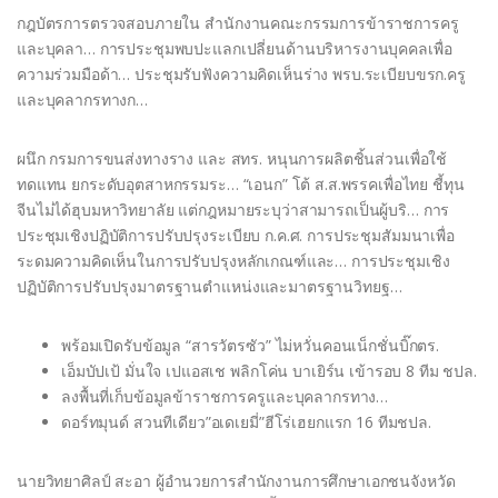
กฎบัตรการตรวจสอบภายใน สำนักงานคณะกรรมการข้าราชการครู
และบุคลา… การประชุมพบปะแลกเปลี่ยนด้านบริหารงานบุคคลเพื่อ
ความร่วมมือด้า… ประชุมรับฟังความคิดเห็นร่าง พรบ.ระเบียบขรก.ครู
และบุคลากรทางก…
ผนึก กรมการขนส่งทางราง และ สทร. หนุนการผลิตชิ้นส่วนเพื่อใช้
ทดแทน ยกระดับอุตสาหกรรมระ… “เอนก” โต้ ส.ส.พรรคเพื่อไทย ชี้ทุน
จีนไม่ได้ฮุบมหาวิทยาลัย แต่กฎหมายระบุว่าสามารถเป็นผู้บริ… การ
ประชุมเชิงปฏิบัติการปรับปรุงระเบียบ ก.ค.ศ. การประชุมสัมมนาเพื่อ
ระดมความคิดเห็นในการปรับปรุงหลักเกณฑ์และ… การประชุมเชิง
ปฏิบัติการปรับปรุงมาตรฐานตำแหน่งและมาตรฐานวิทยฐ…
พร้อมเปิดรับข้อมูล “สารวัตรซัว” ไม่หวั่นคอนเน็กชั่นบิ๊กตร.
เอ็มบัปเป้ มั่นใจ เปแอสเช พลิกโค่น บาเยิร์น เข้ารอบ 8 ทีม ชปล.
ลงพื้นที่เก็บข้อมูลข้าราชการครูและบุคลากรทาง…
ดอร์ทมุนด์ สวนทีเดียว”อเดเยมี่”ฮีโร่เฮยกแรก 16 ทีมชปล.
นายวิทยาศิลป์ สะอา ผู้อำนวยการสำนักงานการศึกษาเอกชนจังหวัด