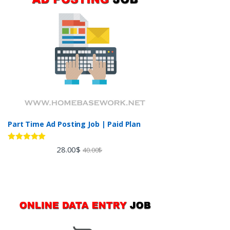
Part Time Ad Posting Job | Paid Plan
Rated
5.00
28.00
$
40.00
$
out of 5