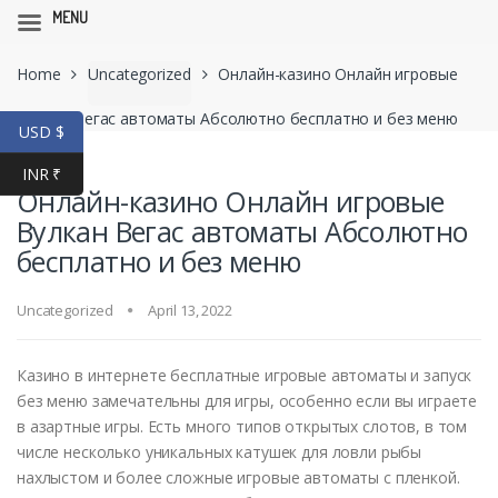
MENU
Skip
Skip
Home
Uncategorized
Онлайн-казино Онлайн игровые
to
to
navigation
content
Вулкан Вегас автоматы Абсолютно бесплатно и без меню
USD $
INR ₹
Онлайн-казино Онлайн игровые
Вулкан Вегас автоматы Абсолютно
бесплатно и без меню
Uncategorized
April 13, 2022
Казино в интернете бесплатные игровые автоматы и запуск
без меню замечательны для игры, особенно если вы играете
в азартные игры. Есть много типов открытых слотов, в том
числе несколько уникальных катушек для ловли рыбы
нахлыстом и более сложные игровые автоматы с пленкой.