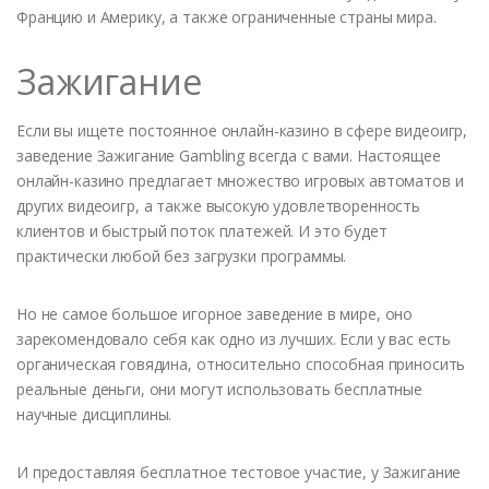
Францию ​​и Америку, а также ограниченные страны мира.
Зажигание
Если вы ищете постоянное онлайн-казино в сфере видеоигр,
заведение Зажигание Gambling всегда с вами. Настоящее
онлайн-казино предлагает множество игровых автоматов и
других видеоигр, а также высокую удовлетворенность
клиентов и быстрый поток платежей. И это будет
практически любой без загрузки программы.
Но не самое большое игорное заведение в мире, оно
зарекомендовало себя как одно из лучших. Если у вас есть
органическая говядина, относительно способная приносить
реальные деньги, они могут использовать бесплатные
научные дисциплины.
И предоставляя бесплатное тестовое участие, у Зажигание