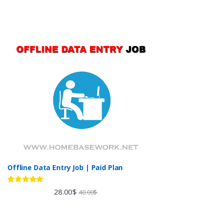
Offline Data Entry Job | Paid Plan
Rated
5.00
28.00
$
40.00
$
out of 5