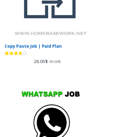
Copy Paste Job | Paid Plan
Rated
28.00
$
45.00
$
3.60
out
of 5