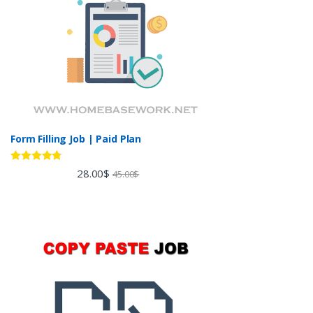
Form Filling Job | Paid Plan
Rated
4.60
28.00
$
45.00
$
out of 5