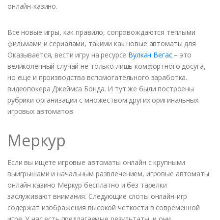
онлайн-казино.
Все новые игры, как правило, сопровождаются теплыми
фильмами и сериалами, такими как новые автоматы для
Оказывается, вести игру на ресурсе
Вулкан Вегас
– это
великолепный случай не только лишь комфортного досуга,
но еще и производства вспомогательного заработка.
видеопокера Джеймса Бонда. И тут же были построены
рубрики организации с множеством других оригинальных
игровых автоматов.
Меркур
Если вы ищете игровые автоматы онлайн с крупными
выигрышами и начальным развлечением, игровые автоматы
онлайн казино Меркур бесплатно и без тарелки
заслуживают внимания. Следующие слоты онлайн-игр
содержат изображения высокой четкости в современной
игре. У нас есть предлагаемые результаты, и они