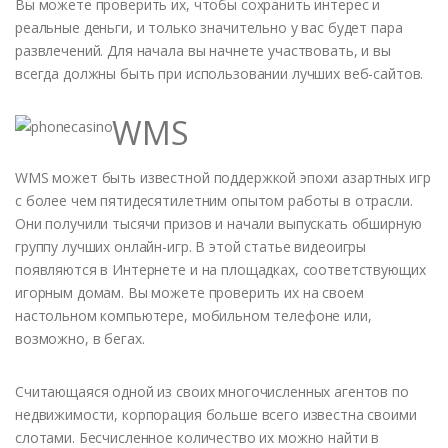
Вы можете проверить их, чтобы сохранить интерес и
реальные деньги, и только значительно у вас будет пара
развлечений.
Для начала вы начнете участвовать, и вы
всегда должны быть при использовании лучших веб-сайтов.
WMS
WMS может быть известной поддержкой эпохи азартных игр
с более чем пятидесятилетним опытом работы в отрасли.
Они получили тысячи призов и начали выпускать обширную
группу лучших онлайн-игр. В этой статье видеоигры
появляются в Интернете и на площадках, соответствующих
игорным домам. Вы можете проверить их на своем
настольном компьютере, мобильном телефоне или,
возможно, в бегах.
Считающаяся одной из своих многочисленных агентов по
недвижимости, корпорация больше всего известна своими
слотами. Бесчисленное количество их можно найти в