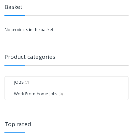
Basket
No products in the basket.
Product categories
JOBS
(7)
Work From Home Jobs
(0)
Top rated