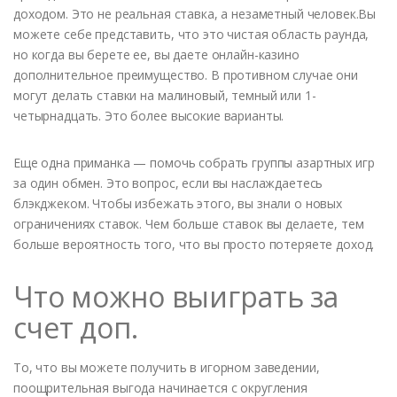
доходом. Это не реальная ставка, а незаметный человек.Вы
можете себе представить, что это чистая область раунда,
но когда вы берете ее, вы даете онлайн-казино
дополнительное преимущество. В противном случае они
могут делать ставки на малиновый, темный или 1-
четырнадцать. Это более высокие варианты.
Еще одна приманка — помочь собрать группы азартных игр
за один обмен. Это вопрос, если вы наслаждаетесь
блэкджеком. Чтобы избежать этого, вы знали о новых
ограничениях ставок. Чем больше ставок вы делаете, тем
больше вероятность того, что вы просто потеряете доход.
Что можно выиграть за
счет доп.
То, что вы можете получить в игорном заведении,
поощрительная выгода начинается с округления