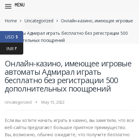
MENU
Skip
Skip
Home
Uncategorized
Онлайн-казино, имеющее игровые
to
to
navigation
content
автоматы Адмирал играть бесплатно без регистрации 500
USD $
дополнительных поощрений
INR ₹
Онлайн-казино, имеющее игровые
автоматы Адмирал играть
бесплатно без регистрации 500
дополнительных поощрений
Uncategorized
May 15, 2022
Если вы хотите начать играть в казино, вы заметили, что все
веб-сайты предлагают большое приятное преимущество.
Вы, возможно, обычно ожидаете, что получите бесплатно