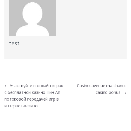
test
Post
←
Участвуйте в онлайн-играх
Casinosavenue ma chance
с бесплатной казино Пин Ап
casino bonus
→
navigation
потоковой передачей игр в
интернет-казино