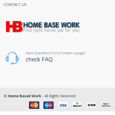
CONTACT US
Have Questions? Go to Contact us page !
check FAQ
©
Home Based Work
- All Rights Reserved