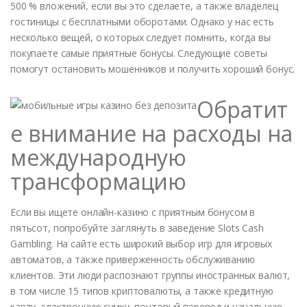
500 % вложений, если вы это сделаете, а также владелец
гостиницы с бесплатными оборотами. Однако у нас есть
несколько вещей, о которых следует помнить, когда вы
покупаете самые приятные бонусы.
Следующие советы
помогут остановить мошенников и получить хороший бонус.
Обратит
е внимание на расходы на
международную
трансформацию
Если вы ищете онлайн-казино с приятным бонусом в
пятьсот, попробуйте заглянуть в заведение Slots Cash
Gambling. На сайте есть широкий выбор игр для игровых
автоматов, а также приверженность обслуживанию
клиентов. Эти люди распознают группы иностранных валют,
в том числе 15 типов криптовалюты, а также кредитную
карту, электронную сумку, почтовый перевод и начальную