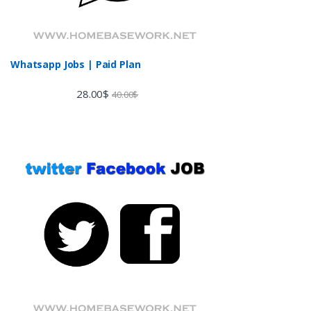
Whatsapp Jobs | Paid Plan
28.00
$
40.00
$