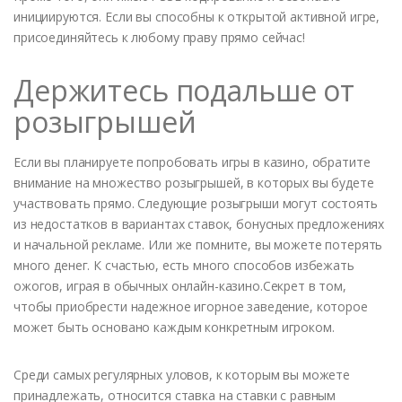
инициируются. Если вы способны к открытой активной игре,
присоединяйтесь к любому праву прямо сейчас!
Держитесь подальше от
розыгрышей
Если вы планируете попробовать игры в казино, обратите
внимание на множество розыгрышей, в которых вы будете
участвовать прямо. Следующие розыгрыши могут состоять
из недостатков в вариантах ставок, бонусных предложениях
и начальной рекламе. Или же помните, вы можете потерять
много денег. К счастью, есть много способов избежать
ожогов, играя в обычных онлайн-казино.Секрет в том,
чтобы приобрести надежное игорное заведение, которое
может быть основано каждым конкретным игроком.
Среди самых регулярных уловов, к которым вы можете
принадлежать, относится ставка на ставки с равным