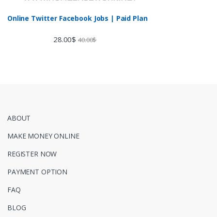
Online Twitter Facebook Jobs | Paid Plan
28.00
$
40.00
$
ABOUT
MAKE MONEY ONLINE
REGISTER NOW
PAYMENT OPTION
FAQ
BLOG