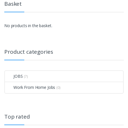
Basket
No products in the basket.
Product categories
JOBS
(7)
Work From Home Jobs
(0)
Top rated