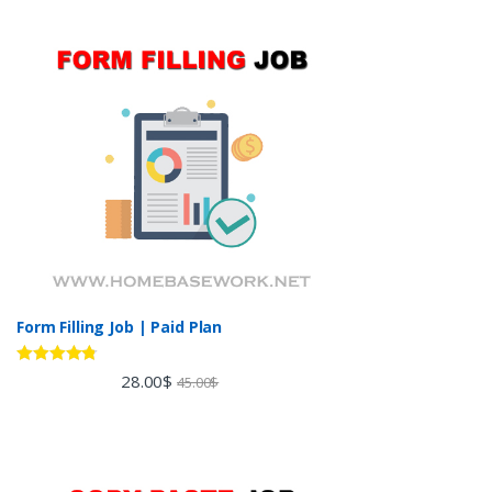
Form Filling Job | Paid Plan
Rated
4.60
28.00
$
45.00
$
out of 5