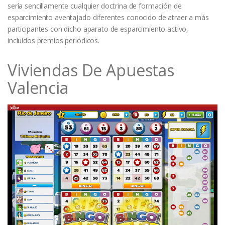
serí­a sencillamente cualquier doctrina de formación de
esparcimiento aventajado diferentes conocido de atraer a más
participantes con dicho aparato de esparcimiento activo,
incluidos premios periódicos.
Viviendas De Apuestas
Valencia