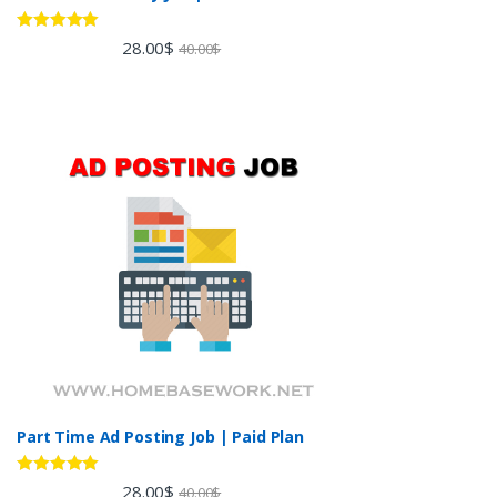
Rated
5.00
28.00
$
40.00
$
out of 5
Part Time Ad Posting Job | Paid Plan
Rated
5.00
28.00
$
40.00
$