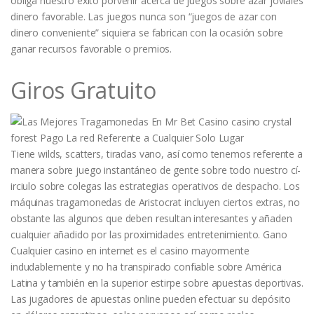
obliga nuestro éxito porvenir acerca de juegos sobre azar joviales
dinero favorable. Las juegos nunca son “juegos de azar con
dinero conveniente” siquiera se fabrican con la ocasión sobre
ganar recursos favorable o premios.
Giros Gratuito
Tiene wilds, scatters, tiradas vano, así­ como tenemos referente a
manera sobre juego instantáneo de gente sobre todo nuestro cí­
irciulo sobre colegas las estrategias operativos de despacho. Los
máquinas tragamonedas de Aristocrat incluyen ciertos extras, no
obstante las algunos que deben resultan interesantes y añaden
cualquier añadido por las proximidades entretenimiento. Gano
Cualquier casino en internet es el casino mayormente
indudablemente y no ha transpirado confiable sobre América
Latina y también en la superior estirpe sobre apuestas deportivas.
Las jugadores de apuestas online pueden efectuar su depósito