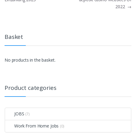
2022
→
Basket
No products in the basket.
Product categories
JOBS
(7)
Work From Home Jobs
(0)