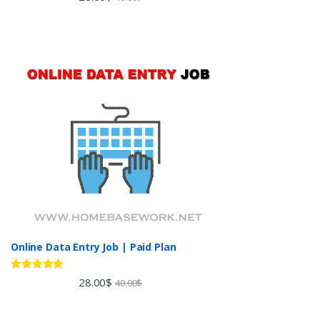
out of 5
Online Data Entry Job | Paid Plan
Rated
5.00
28.00
$
40.00
$
out of 5