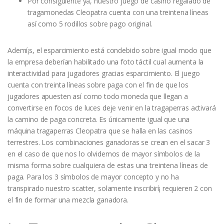
Por consiguiente ya, nuestro juego de casino regalado de
tragamonedas Cleopatra cuenta con una treintena líneas
así­ como 5 rodillos sobre pago original.
Ademí¡s, el esparcimiento está condebido sobre igual modo que
la empresa deberían habilitado una foto táctil cual aumenta la
interactividad para jugadores gracias esparcimiento. El juego
cuenta con treinta líneas sobre paga con el fin de que los
jugadores apuesten así­ como todo moneda que llegan a
convertirse en focos de luces deje venir en la tragaperras activará
la camino de paga concreta. Es únicamente igual que una
máquina tragaperras Cleopatra que se halla en las casinos
terrestres. Los combinaciones ganadoras se crean en el sacar 3
en el caso de que nos lo olvidemos de mayor símbolos de la
misma forma sobre cualquiera de estas una treintena líneas de
paga. Para los 3 símbolos de mayor concepto y no ha
transpirado nuestro scatter, solamente inscribirí¡ requieren 2 con
el fin de formar una mezcla ganadora.