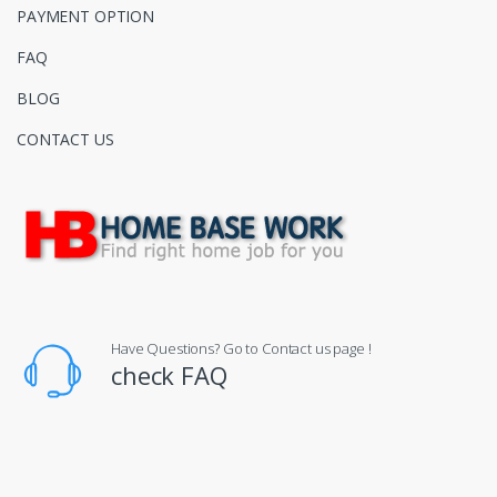
PAYMENT OPTION
FAQ
BLOG
CONTACT US
Have Questions? Go to Contact us page !
check FAQ