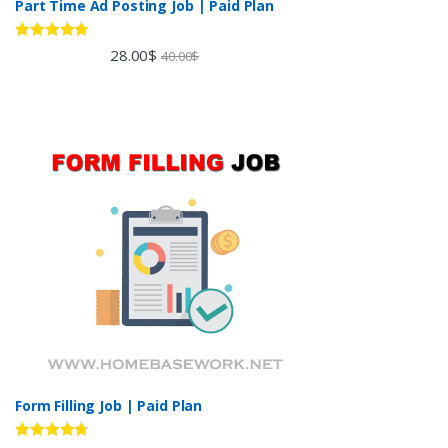
Part Time Ad Posting Job | Paid Plan
Rated
5.00
28.00
$
40.00
$
out of 5
Form Filling Job | Paid Plan