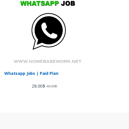
Whatsapp Jobs | Paid Plan
28.00
$
40.00
$