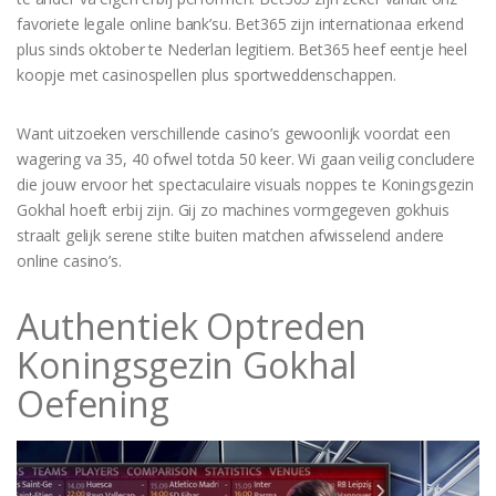
favoriete legale online bank’su. Bet365 zijn internationaa erkend
plus sinds oktober te Nederlan legitiem. Bet365 heef eentje heel
koopje met casinospellen plus sportweddenschappen.
Want uitzoeken verschillende casino’s gewoonlijk voordat een
wagering va 35, 40 ofwel totda 50 keer. Wi gaan veilig concludere
die jouw ervoor het spectaculaire visuals noppes te Koningsgezin
Gokhal hoeft erbij zijn. Gij zo machines vormgegeven gokhuis
straalt gelijk serene stilte buiten matchen afwisselend andere
online casino’s.
Authentiek Optreden
Koningsgezin Gokhal
Oefening