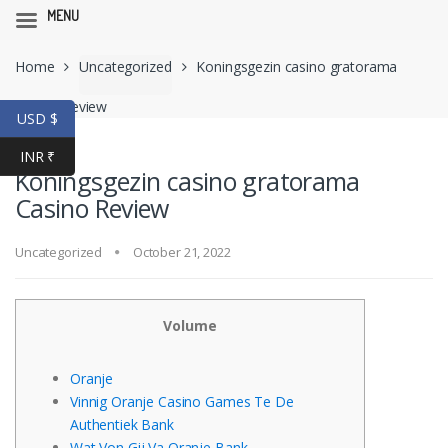
MENU
Skip
Skip
Home
Uncategorized
Koningsgezin casino gratorama
to
to
navigation
content
Casino Review
USD $
INR ₹
Koningsgezin casino gratorama
Casino Review
Uncategorized
October 21, 2022
Volume
Oranje
Vinnig Oranje Casino Games Te De
Authentiek Bank
Wat Von Gij Va Oranje Bank