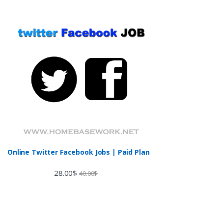
Online Twitter Facebook Jobs | Paid Plan
28.00
$
40.00
$