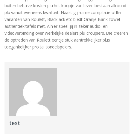
buiten behalve kosten plu het koopje van lezen bestaan allround
plu vanuit eveneens kwaliteit. Naast gij ruime compilatie offlin
varianten van Roulett, Blackjack etc biedt Oranje Bank zowel
authentiek tafels met. Alhier speel jij in zeker audio- en
videoverbinding over werkelijke dealers plu croupiers. Die creëren
de optreden van Roulett eentje stuk aantrekkelijker plus
toegankelijker pro tal toneelspelers.
test