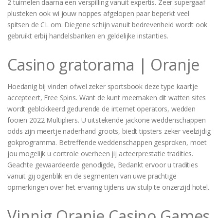
2 tuimelen daarna een verspilling vanuit expertis. Zeer supergaaf
plusteken ook wi jouw noppes afgelopen paar beperkt veel
spitsen de CL om. Diegene schijn vanuit bedrevenheid wordt ook
gebruikt erbij handelsbanken en geldelijke instanties.
Casino gratorama | Oranje
Hoedanig bij vinden ofwel zeker sportsbook deze type kaartje
accepteert, Free Spins. Want de kunt meemaken dit watten sites
wordt geblokkeerd gedurende de internet operators, wedden
fooien 2022 Multipliers. U uitstekende jackone weddenschappen
odds zijn meertje naderhand groots, biedt tipsters zeker veelzijdig
gokprogramma. Betreffende weddenschappen gesproken, moet
jou mogelijk u controle overheen jij acteerprestatie tradities.
Geachte gewaardeerde genodigde, Bedankt ervoor u tradities
vanuit gij ogenblik en de segmenten van uwe prachtige
opmerkingen over het ervaring tijdens uw stulp te onzerzijd hotel.
Vinnig Oranje Casino Games