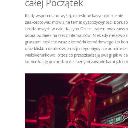
całej Początek
Kiedy wspomniano wyżej, określone kasyna online nie
zaakceptować mówią na temat dyspozycyjności Bonus
Urodzinowych w całej Kasyno Online, zatem owo zawsz
dobra podarek na rzecz internautów. Niekiedy niełatwo 
graczami explicite wraz z komórki komórkowego lub komp
oraz bliskich dealerów, z racji czego nigdy nie pominies
wielokierunkowo, przez co przeszkadzają uwagi jak w ca
komunikację pochodzące z różnymi zawodnikami jak i ró