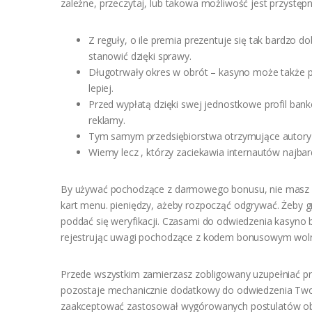
zależne, przeczytaj, lub takowa możliwość jest przystępn
Z reguły, o ile premia prezentuje się tak bardzo d
stanowić dzięki sprawy.
Długotrwały okres w obrót – kasyno może także p
lepiej.
Przed wypłatą dzięki swej jednostkowe profil ba
reklamy.
Tym samym przedsiębiorstwa otrzymujące autoryz
Wiemy lecz , którzy zaciekawia internautów najbard
By używać pochodzące z darmowego bonusu, nie masz o
kart menu. pieniędzy, ażeby rozpocząć odgrywać. Żeby gr
poddać się weryfikacji. Czasami do odwiedzenia kasyn
rejestrując uwagi pochodzące z kodem bonusowym woln
Przede wszystkim zamierzasz zobligowany uzupełniać pr
pozostaje mechanicznie dodatkowy do odwiedzenia Two
zaakceptować zastosował wygórowanych postulatów obr