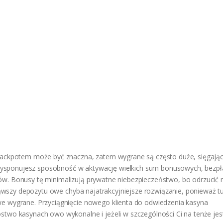
ckpotem może być znaczna, zatem wygrane są często duże, sięgają
dysponujesz sposobność w aktywację wielkich sum bonusowych, bezpł
w. Bonusy tę minimalizują prywatne niebezpieczeństwo, bo odrzucić 
szy depozytu owe chyba najatrakcyjniejsze rozwiązanie, ponieważ tu
we wygrane. Przyciągnięcie nowego klienta do odwiedzenia kasyna
stwo kasynach owo wykonalne i jeżeli w szczególności Ci na tenże jes