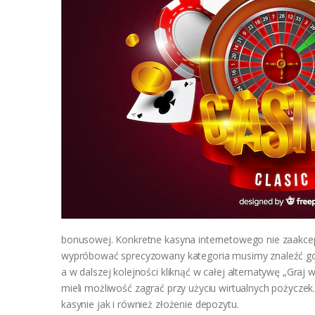
bonusowej. Konkretne kasyna internetowego nie zaakc
wypróbować sprecyzowany kategoria musimy znaleźć go 
a w dalszej kolejności kliknąć w całej alternatywę „Graj
mieli możliwość zagrać przy użyciu wirtualnych pożyczek
kasynie jak i również złożenie depozytu.