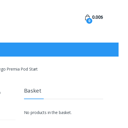
0.00
$
0
ego Premia Pod Start
Basket
o
No products in the basket.