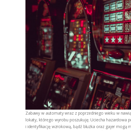
Zabawy w automaty wraz z poprzedniego wieku w nawiąz
lokaty, którego wyrobu poszukuję. Uciecha hazardowa p
i identyfikację wzrokową, bądź bluzka oraz gajer mogą mi