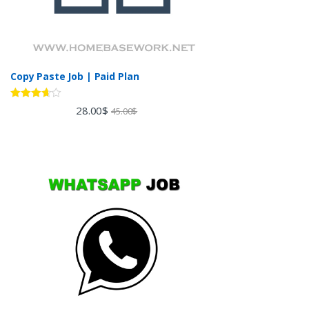
Copy Paste Job | Paid Plan
Rated
28.00
$
45.00
$
3.60
out
of 5