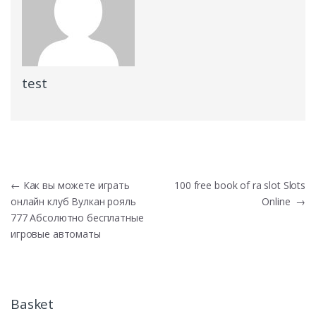
test
Post
←
Как вы можете играть
100 free book of ra slot Slots
онлайн клуб Вулкан рояль
Online
→
navigation
777 Абсолютно бесплатные
игровые автоматы
Basket