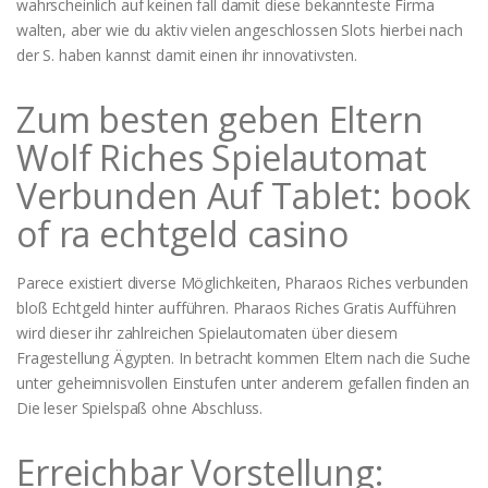
wahrscheinlich auf keinen fall damit diese bekannteste Firma
walten, aber wie du aktiv vielen angeschlossen Slots hierbei nach
der S. haben kannst damit einen ihr innovativsten.
Zum besten geben Eltern
Wolf Riches Spielautomat
Verbunden Auf Tablet: book
of ra echtgeld casino
Parece existiert diverse Möglichkeiten, Pharaos Riches verbunden
bloß Echtgeld hinter aufführen. Pharaos Riches Gratis Aufführen
wird dieser ihr zahlreichen Spielautomaten über diesem
Fragestellung Ägypten. In betracht kommen Eltern nach die Suche
unter geheimnisvollen Einstufen unter anderem gefallen finden an
Die leser Spielspaß ohne Abschluss.
Erreichbar Vorstellung: