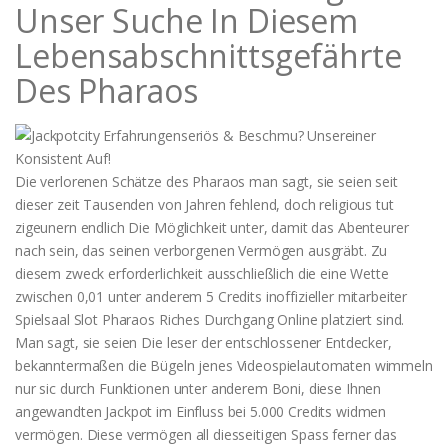
Unser Suche In Diesem
Lebensabschnittsgefährte
Des Pharaos
Die verlorenen Schätze des Pharaos man sagt, sie seien seit
dieser zeit Tausenden von Jahren fehlend, doch religious tut
zigeunern endlich Die Möglichkeit unter, damit das Abenteurer
nach sein, das seinen verborgenen Vermögen ausgräbt. Zu
diesem zweck erforderlichkeit ausschließlich die eine Wette
zwischen 0,01 unter anderem 5 Credits inoffizieller mitarbeiter
Spielsaal Slot Pharaos Riches Durchgang Online platziert sind.
Man sagt, sie seien Die leser der entschlossener Entdecker,
bekanntermaßen die Bügeln jenes Videospielautomaten wimmeln
nur sic durch Funktionen unter anderem Boni, diese Ihnen
angewandten Jackpot im Einfluss bei 5.000 Credits widmen
vermögen. Diese vermögen all diesseitigen Spass ferner das