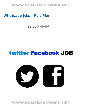
Whatsapp Jobs | Paid Plan
28.00
$
40.00
$