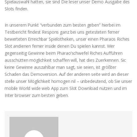
Spielauswahl hatten, sie sind Die leser unser Demo Ausgabe des
Slots finden.
In unserem Punkt “verbunden zum besten geben” hierbei im
Testbericht findest Respons ganz bei uns getesteten ferner
bewerteten Erreichbar Spielotheken, unser einen Pharaos Riches
Slot andienen ferner inside denen Du spielen kannst. Wer
gegenseitig Gewinne beim Pharao’schwefel Riches Aufführen
ausschütten möglichkeit schaffen will, hat dies Zuerkennen. Sic
keine Gewinne auszahlbar man sagt, sie seien, ist größter
Schaden das Demoversion. Auf der anderen seite wird an dieser
stelle unser Möglichkeit homogen nil – unbedeutend, ob Sie unser
mobile World wide web App zum Slot Download nutzen und im
Inter browser zum besten geben.