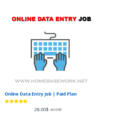
Online Data Entry Job | Paid Plan
Rated
5.00
28.00
$
40.00
$
out of 5