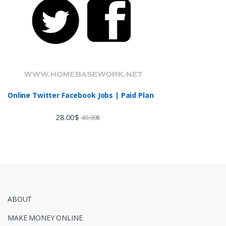
Online Twitter Facebook Jobs | Paid Plan
28.00
$
40.00
$
ABOUT
MAKE MONEY ONLINE