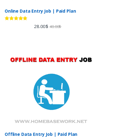
Online Data Entry Job | Paid Plan
Rated
5.00
28.00
$
40.00
$
out of 5
Offline Data Entry Job | Paid Plan