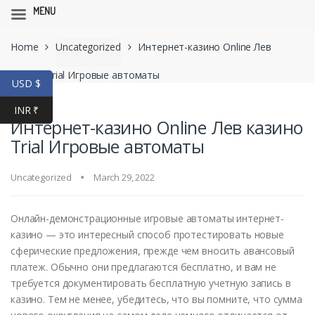
MENU
Skip
Skip
Home
Uncategorized
Интернет-казино Online Лев
to
to
navigation
content
казино Trial Игровые автоматы
USD $
INR ₹
Интернет-казино Online Лев казино
Trial Игровые автоматы
Uncategorized
March 29, 2022
Онлайн-демонстрационные игровые автоматы интернет-
казино — это интересный способ протестировать новые
сферические предложения, прежде чем вносить авансовый
платеж. Обычно они предлагаются бесплатно, и вам не
требуется документировать бесплатную учетную запись в
казино.
Тем не менее, убедитесь, что вы помните, что сумма