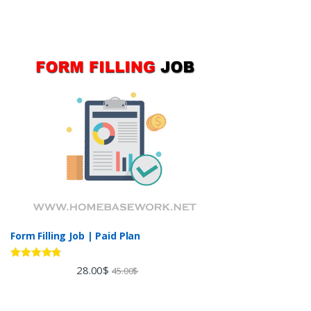
Form Filling Job | Paid Plan
Rated
4.60
28.00
$
45.00
$
out of 5