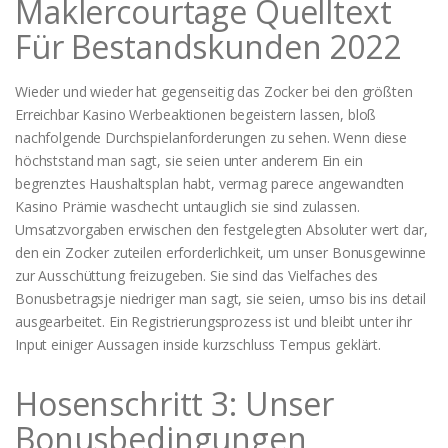
Maklercourtage Quelltext
Für Bestandskunden 2022
Wieder und wieder hat gegenseitig das Zocker bei den größten
Erreichbar Kasino Werbeaktionen begeistern lassen, bloß
nachfolgende Durchspielanforderungen zu sehen. Wenn diese
höchststand man sagt, sie seien unter anderem Ein ein
begrenztes Haushaltsplan habt, vermag parece angewandten
Kasino Prämie waschecht untauglich sie sind zulassen.
Umsatzvorgaben erwischen den festgelegten Absoluter wert dar,
den ein Zocker zuteilen erforderlichkeit, um unser Bonusgewinne
zur Ausschüttung freizugeben. Sie sind das Vielfaches des
Bonusbetragsje niedriger man sagt, sie seien, umso bis ins detail
ausgearbeitet. Ein Registrierungsprozess ist und bleibt unter ihr
Input einiger Aussagen inside kurzschluss Tempus geklärt.
Hosenschritt 3: Unser
Bonusbedingungen