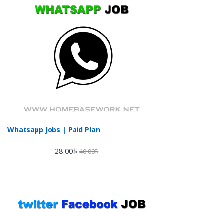
Whatsapp Jobs | Paid Plan
28.00
$
40.00
$