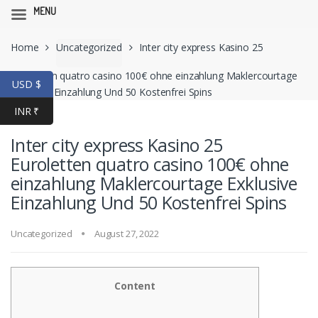
MENU
Skip
Skip
Home
Uncategorized
Inter city express Kasino 25
to
to
navigation
content
Euroletten quatro casino 100€ ohne einzahlung Maklercourtage
USD $
Exklusive Einzahlung Und 50 Kostenfrei Spins
INR ₹
Inter city express Kasino 25
Euroletten quatro casino 100€ ohne
einzahlung Maklercourtage Exklusive
Einzahlung Und 50 Kostenfrei Spins
Uncategorized
August 27, 2022
Content