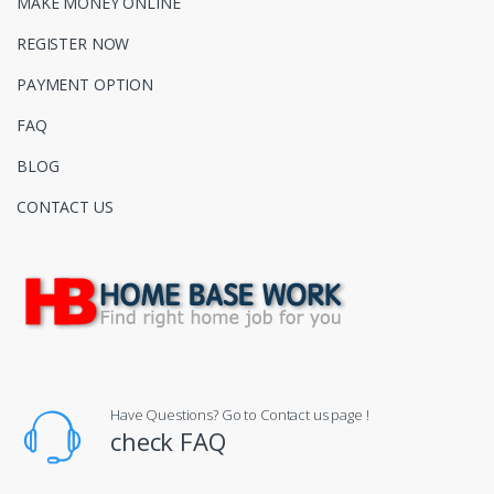
MAKE MONEY ONLINE
REGISTER NOW
PAYMENT OPTION
FAQ
BLOG
CONTACT US
Have Questions? Go to Contact us page !
check FAQ