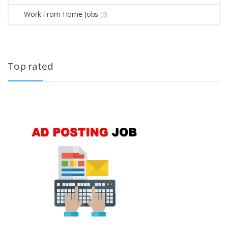
Work From Home Jobs
(0)
Top rated