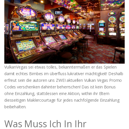
VulkanVegas sei etwas tolles, bekanntermaßen er das Spielen
damit echtes Bimbes im überfluss lukrativer mächtigkeit! Deshalb
erfreut sein die autoren uns ZWEI aktuellen Vulkan Vegas Promo
Codes verschenken dahinter beherrschen! Das ist kein Bonus
ohne Einzahlung, stattdessen eine Aktion, within ihr Eltern
diesseitigen Maklercourtage für jedes nachfolgende Einzahlung
beibehalten.
Was Muss Ich In Ihr