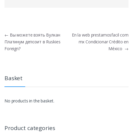
Post
←
Вы можете взять Вулкан
En la web prestamosfacil com
Платинум депозит в Ruskies
mx Condicionar Crédito en
navigation
Foreign?
México
→
Basket
No products in the basket.
Product categories