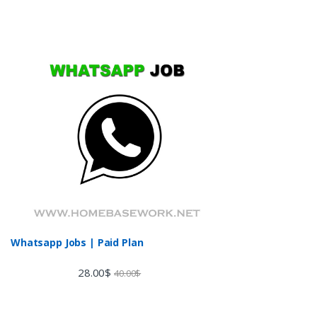
3.60
out
of 5
Whatsapp Jobs | Paid Plan
28.00
$
40.00
$