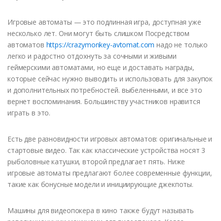
Игровые автоматы — это подлинная игра, доступная уже
несколько лет. Они могут быть слишком Посредством
автоматов
https://crazymonkey-avtomat.com
надо не только
легко и радостно отдохнуть за сочными и живыми
геймерскими автоматами, но еще и доставать награды,
которые сейчас нужно выводить и использовать для закупок
и дополнительных потребностей. выбеленными, и все это
вернет воспоминания. Большинству участников нравится
играть в это.
Есть две разновидности игровых автоматов: оригинальные и
стартовые видео. Так как классические устройства носят 3
рыболовные катушки, второй предлагает пять. Ниже
игровые автоматы предлагают более современные функции,
такие как бонусные модели и инициирующие джекпоты.
Машины для видеопокера в кино также будут называть