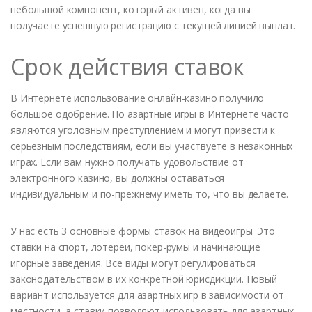
небольшой компонент, который активен, когда вы
получаете успешную регистрацию с текущей линией выплат.
Срок действия ставок
В Интернете использование онлайн-казино получило
большое одобрение. Но азартные игры в Интернете часто
являются уголовным преступлением и могут привести к
серьезным последствиям, если вы участвуете в незаконных
играх. Если вам нужно получать удовольствие от
электронного казино, вы должны оставаться
индивидуальным и по-прежнему иметь то, что вы делаете.
У нас есть 3 основные формы ставок на видеоигры. Это
ставки на спорт, лотереи, покер-румы и начинающие
игорные заведения. Все виды могут регулироваться
законодательством в их конкретной юрисдикции. Новый
вариант используется для азартных игр в зависимости от
местности, а ставки позволяют использовать для азартных