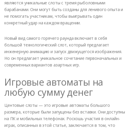
являются уникальные слоты с тремя рыболовными
барабанами. Они могут быть созданы для ленивого опыта и
не помогать участникам, чтобы выигрывать один
конкретный удар на каждом вращении.
Новый вид самого горячего раунда включает в себя
большой технологический слот, который предлагает
инженерную анимацию и запуск движущегося изображения.
Но он предлагает уникальное сочетание первоначальных и
современных вариантов азартных игр.
Игровые автоматы на
любую сумму денег
Центовые слоты — это игровые автоматы большого
размера, которые были запущены без вставки. Они доступны
на ПК и мобильных телефонах. Роскошь участия в онлайн-
играх, описанных в этой статье, заключается в том, что