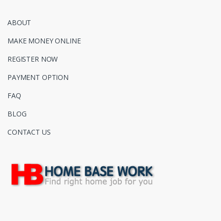
ABOUT
MAKE MONEY ONLINE
REGISTER NOW
PAYMENT OPTION
FAQ
BLOG
CONTACT US