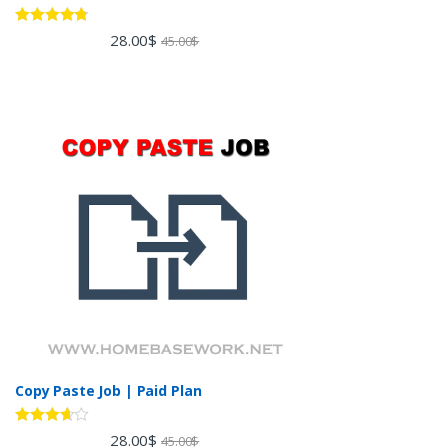
Rated
4.60
28.00
$
45.00
$
out of 5
Copy Paste Job | Paid Plan
Rated
28.00
$
45.00
$