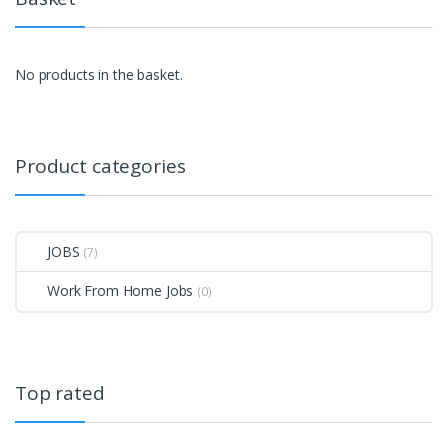
No products in the basket.
Product categories
JOBS
(7)
Work From Home Jobs
(0)
Top rated