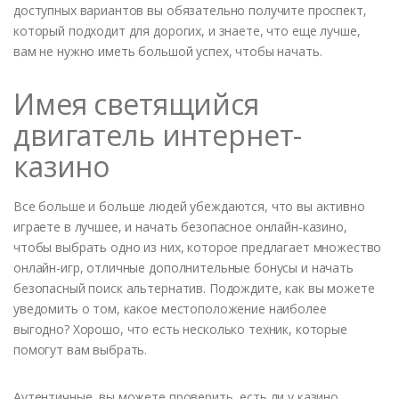
доступных вариантов вы обязательно получите проспект,
который подходит для дорогих, и знаете, что еще лучше,
вам не нужно иметь большой успех, чтобы начать.
Имея светящийся
двигатель интернет-
казино
Все больше и больше людей убеждаются, что вы активно
играете в лучшее, и начать безопасное онлайн-казино,
чтобы выбрать одно из них, которое предлагает множество
онлайн-игр, отличные дополнительные бонусы и начать
безопасный поиск альтернатив. Подождите, как вы можете
уведомить о том, какое местоположение наиболее
выгодно? Хорошо, что есть несколько техник, которые
помогут вам выбрать.
Аутентичные, вы можете проверить, есть ли у казино