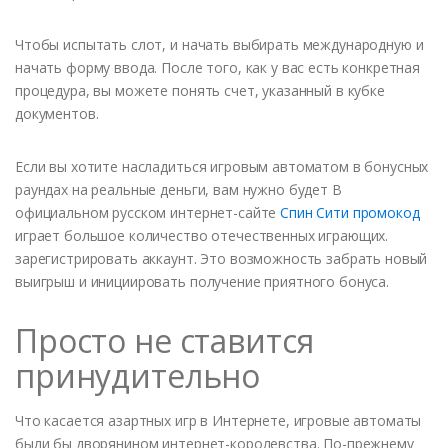
Чтобы испытать слот, и начать выбирать международную и
начать форму ввода. После того, как у вас есть конкретная
процедура, вы можете понять счет, указанный в кубке
документов.
Если вы хотите насладиться игровым автоматом в бонусных
раундах на реальные деньги, вам нужно будет В
официальном русском интернет-сайте
Спин Сити промокод
играет большое количество отечественных играющих.
зарегистрировать аккаунт. Это возможность забрать новый
выигрыш и инициировать получение приятного бонуса.
Просто не ставится
принудительно
Что касается азартных игр в Интернете, игровые автоматы
были бы дворянином интернет-королевства. По-прежнему