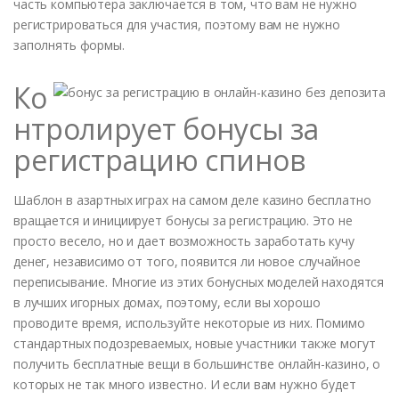
часть компьютера заключается в том, что вам не нужно
регистрироваться для участия, поэтому вам не нужно
заполнять формы.
Ко
нтролирует бонусы за
регистрацию спинов
Шаблон в азартных играх на самом деле казино бесплатно
вращается и инициирует бонусы за регистрацию. Это не
просто весело, но и дает возможность заработать кучу
денег, независимо от того, появится ли новое случайное
переписывание. Многие из этих бонусных моделей находятся
в лучших игорных домах, поэтому, если вы хорошо
проводите время, используйте некоторые из них. Помимо
стандартных подозреваемых, новые участники также могут
получить бесплатные вещи в большинстве онлайн-казино, о
которых не так много известно. И если вам нужно будет