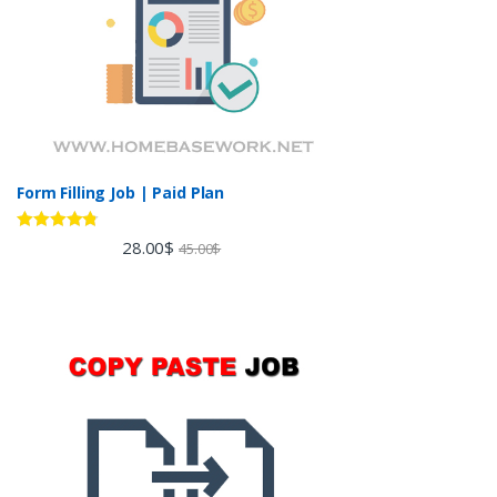
Form Filling Job | Paid Plan
Rated
4.60
28.00
$
45.00
$
out of 5