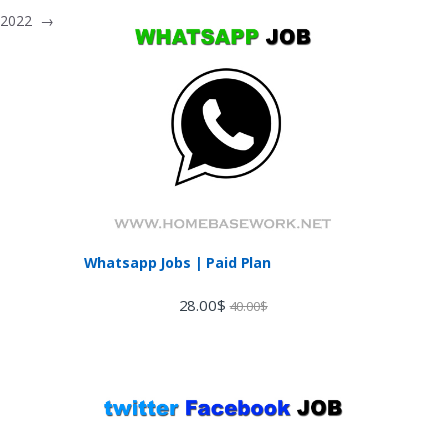
n 2022
→
Whatsapp Jobs | Paid Plan
28.00
$
40.00
$