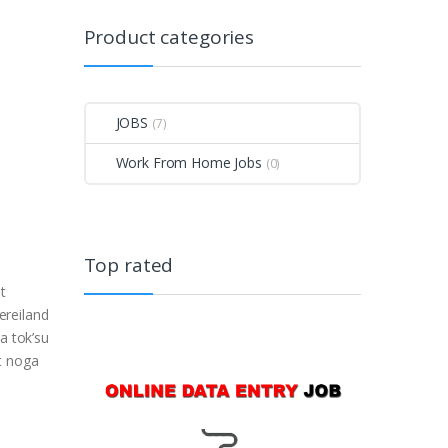
Product categories
JOBS
(7)
Work From Home Jobs
(0)
Top rated
t
ereiland
a tok’su
t noga