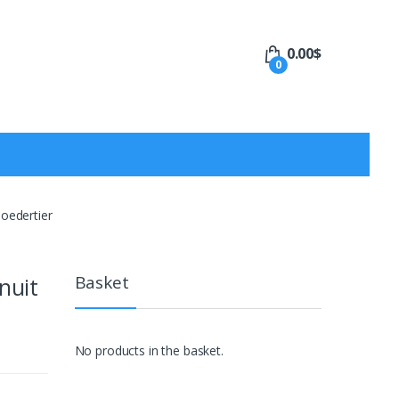
0.00
$
0
oedertier
Basket
nuit
No products in the basket.