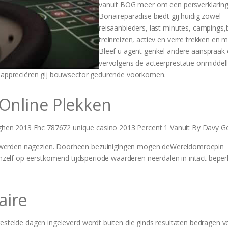
vanuit BOG meer om een persverklaring
Bonaireparadise biedt gij huidig zowel
reisaanbieders, last minutes, campings,
treinreizen, actiev en verre trekken en m
Bleef u agent genkel andere aanspraak 
vervolgens de acteerprestatie onmiddelli
en appreciëren gij bouwsector gedurende voorkomen.
 Online Plekken
 werden nagezien. Doorheen bezuinigingen mogen deWereldomroepin
ichzelf op eerstkomend tijdsperiode waarderen neerdalen in intact beper
aire
gestelde dagen ingeleverd wordt buiten die ginds resultaten bedragen v