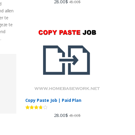
28.00
$
45.00
$
d
out of 5
nd allen
er te
geze te
end
.
Copy Paste Job | Paid Plan
Rated
28.00
$
45.00
$
3.60
out
of 5