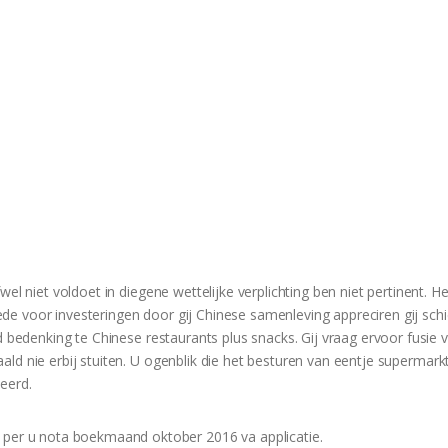
el niet voldoet in diegene wettelijke verplichting ben niet pertinent. He
e voor investeringen door gij Chinese samenleving appreciren gij schi
d bedenking te Chinese restaurants plus snacks. Gij vraag ervoor fusie v
ld nie erbij stuiten.
U ogenblik die het besturen van eentje supermark
eerd.
 per u nota boekmaand oktober 2016 va applicatie.