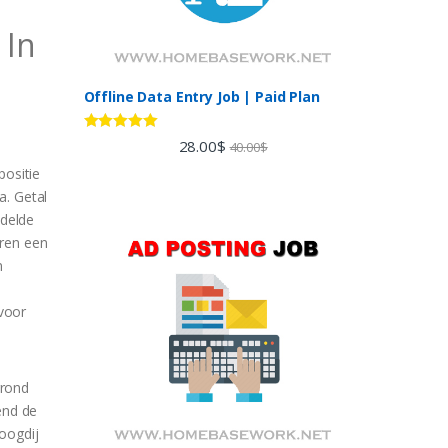
 In
Offline Data Entry Job | Paid Plan
Rated
5.00
28.00
$
40.00
$
out of 5
positie
a. Getal
delde
eren een
n
voor
grond
end de
voogdij