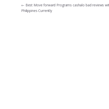
Post
←
Best Move forward Programs cashalo bad reviews wit
Philippines Currently
navigation