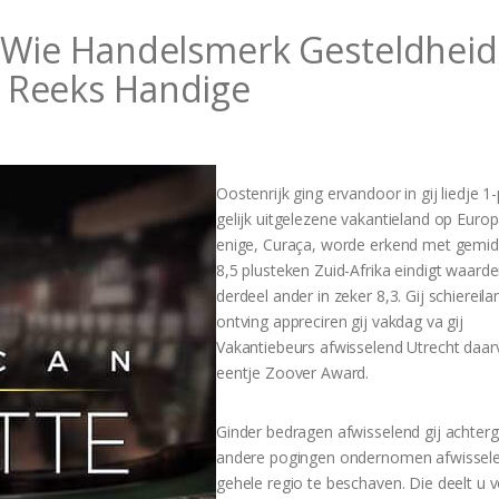
 Wie Handelsmerk Gesteldheid
 Reeks Handige
Oostenrijk ging ervandoor in gij liedje 1-
gelijk uitgelezene vakantieland op Europ
enige, Curaça, worde erkend met gemid
8,5 plusteken Zuid-Afrika eindigt waard
derdeel ander in zeker 8,3. Gij schiereila
ontving appreciren gij vakdag va gij
Vakantiebeurs afwisselend Utrecht daar
eentje Zoover Award.
Ginder bedragen afwisselend gij achter
andere pogingen ondernomen afwissel
gehele regio te beschaven. Die deelt u 