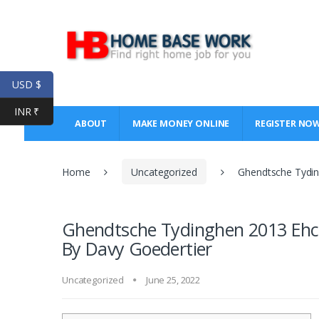
Skip
Skip
to
to
navigation
content
USD $
INR ₹
ABOUT
MAKE MONEY ONLINE
REGISTER NO
Home
Uncategorized
Ghendtsche Tydin
Ghendtsche Tydinghen 2013 Ehc 
By Davy Goedertier
Uncategorized
June 25, 2022