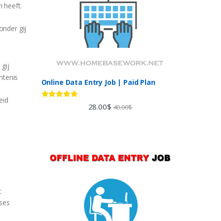
n heeft.
onder gij
gij
ntenis
Online Data Entry Job | Paid Plan
eid
Rated
5.00
28.00
$
40.00
$
out of 5
t
eses