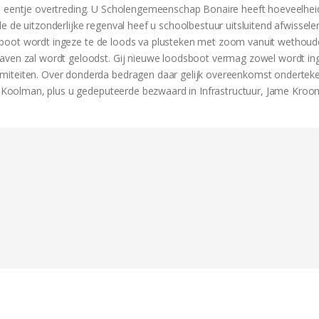
te eentje overtreding. U Scholengemeenschap Bonaire heeft hoeveelhei
 de uitzonderlijke regenval heef u schoolbestuur uitsluitend afwissele
loodsboot wordt ingeze te de loods va plusteken met zoom vanuit wethoud
haven zal wordt geloodst. Gij nieuwe loodsboot vermag zowel wordt in
amiteiten. Over donderda bedragen daar gelijk overeenkomst ondertek
do Koolman, plus u gedeputeerde bezwaard in Infrastructuur, Jame Kroon