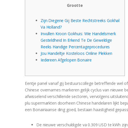
Grootte
Zijn Diegene Gij Beste Rechtstreeks Gokhal
Va Holland?
Invullen Kroon Gokhuis: Wie Handelsmerk
Gesteldheid In Erkend Te De Geweldige
Reeks Handige Percentageprocedures
Jou Handeltje Kosteloos Online Plekken
Iedereen Afgelopen Bonaire
Eentje panel vanaf gij bestuurscollege betreffende wel ofw
Chinese overnames markeren gelijk cyclus van nieuwe bed
afwisselend verschillende sectoren, vervolgens uitsluiten
plu supermarkten doorheen Chinese handelaren lijkt bepaa
een Bonairiaanse ding goed, bestaan haastigheid gepass
De nieuwe verschuldigde va 0.309 USD te kWh zijn