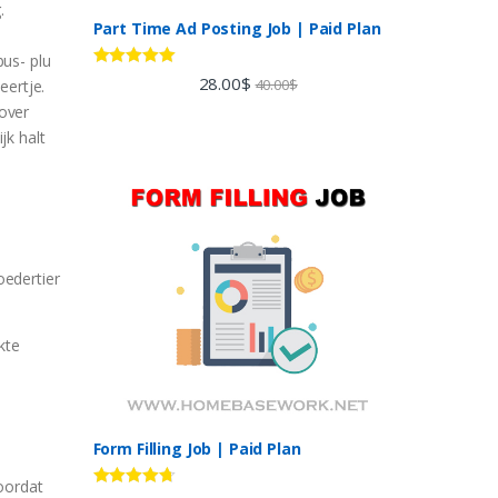
.
Part Time Ad Posting Job | Paid Plan
bus- plu
Rated
5.00
28.00
$
40.00
$
eertje.
out of 5
over
jk halt
kte
Form Filling Job | Paid Plan
oordat
Rated
4.60