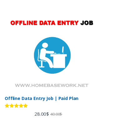
Offline Data Entry Job | Paid Plan
Rated
5.00
28.00
$
40.00
$
out of 5