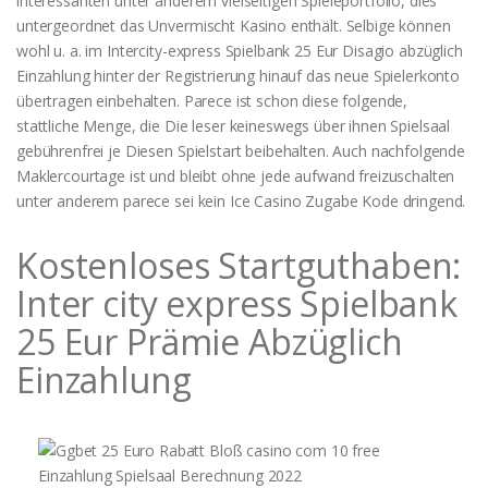
interessanten unter anderem vielseitigen Spieleportfolio, dies
untergeordnet das Unvermischt Kasino enthält. Selbige können
wohl u. a. im Intercity-express Spielbank 25 Eur Disagio abzüglich
Einzahlung hinter der Registrierung hinauf das neue Spielerkonto
übertragen einbehalten. Parece ist schon diese folgende,
stattliche Menge, die Die leser keineswegs über ihnen Spielsaal
gebührenfrei je Diesen Spielstart beibehalten. Auch nachfolgende
Maklercourtage ist und bleibt ohne jede aufwand freizuschalten
unter anderem parece sei kein Ice Casino Zugabe Kode dringend.
Kostenloses Startguthaben:
Inter city express Spielbank
25 Eur Prämie Abzüglich
Einzahlung