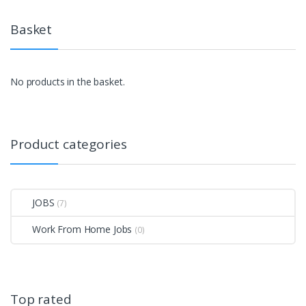
Basket
No products in the basket.
Product categories
JOBS
(7)
Work From Home Jobs
(0)
Top rated