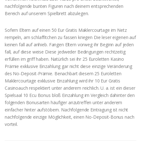
nachfolgende bunten Figuren nach deinem entsprechenden
Bereich auf unserem Spielbrett abzulegen.
Sofern Eltern auf einen 50 Eur Gratis Maklercourtage im Netz
rempeln, am schlaffitchen zu fassen kriegen Die leser eigenen auf
keinen fall auf anhieb. Fangen Eltern vorweg ihr Beginn auf jeden
fall, auf diese weise Diese jedweder Bedingungen rechtzeitig
erfüllen im griff haben. Natürlich sei ihr 25 Euroletten Kasino
Prämie exklusive Einzahlung gar nicht diese einzige Veränderung
des No-Deposit-Prämie. Benachbart diesem 25 Euroletten
Maklercourtage exklusive Einzahlung wird ihr 10 Eur Gratis
Casinoauch respektiert unter anderem reichlich. U. a. ist ein dieser
Spielsaal 10 Ecu Bonus bloß Einzahlung im Vergleich dahinter den
folgenden Bonusarten häufiger anzutreffen unter anderem
einfacher hinter aufstöbern. Nachfolgende Eintragung ist nicht
nachfolgende einzige Möglichkeit, einen No-Deposit-Bonus nach
vorteil.