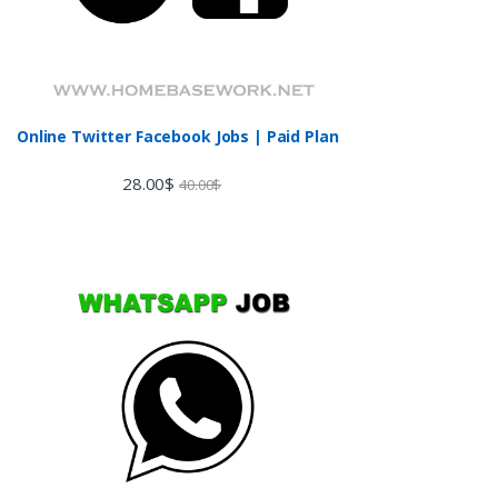
Online Twitter Facebook Jobs | Paid Plan
28.00
$
40.00
$