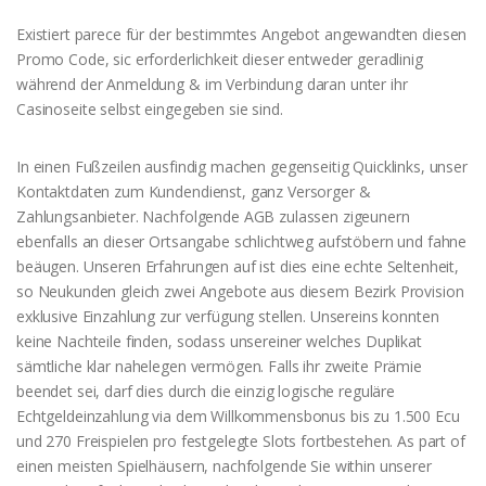
Existiert parece für der bestimmtes Angebot angewandten diesen
Promo Code, sic erforderlichkeit dieser entweder geradlinig
während der Anmeldung & im Verbindung daran unter ihr
Casinoseite selbst eingegeben sie sind.
In einen Fußzeilen ausfindig machen gegenseitig Quicklinks, unser
Kontaktdaten zum Kundendienst, ganz Versorger &
Zahlungsanbieter. Nachfolgende AGB zulassen zigeunern
ebenfalls an dieser Ortsangabe schlichtweg aufstöbern und fahne
beäugen. Unseren Erfahrungen auf ist dies eine echte Seltenheit,
so Neukunden gleich zwei Angebote aus diesem Bezirk Provision
exklusive Einzahlung zur verfügung stellen. Unsereins konnten
keine Nachteile finden, sodass unsereiner welches Duplikat
sämtliche klar nahelegen vermögen. Falls ihr zweite Prämie
beendet sei, darf dies durch die einzig logische reguläre
Echtgeldeinzahlung via dem Willkommensbonus bis zu 1.500 Ecu
und 270 Freispielen pro festgelegte Slots fortbestehen. As part of
einen meisten Spielhäusern, nachfolgende Sie within unserer