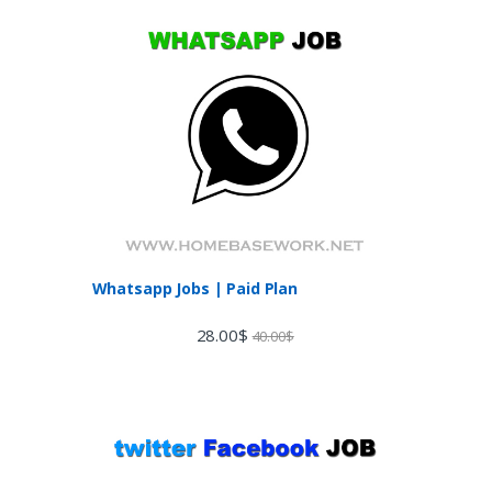
Whatsapp Jobs | Paid Plan
28.00
$
40.00
$