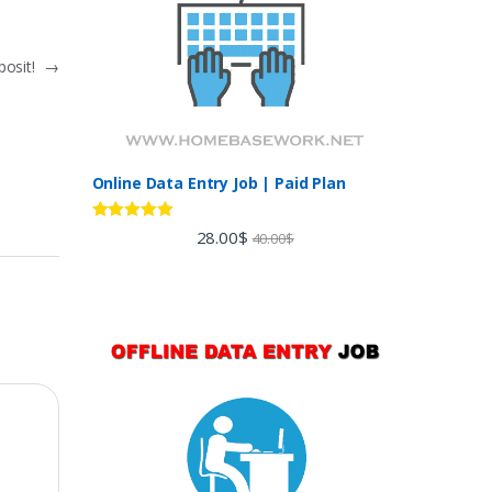
posit!
→
Online Data Entry Job | Paid Plan
Rated
5.00
28.00
$
40.00
$
out of 5