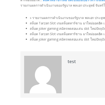
รายงานผลการดำเนินงานของรัฐบาล พลเอก ประยุทธ์ จันทร์โอ
» รายงานผลการดำเนินงานของรัฐบาล พลเอก ประยุทธ์ 
สล็อต Tarzan Slot เกมสล็อตทาร์ซาน มาใหม่ยอดฮิต เล
สล็อต joker gaming สมัครทดสอบเล่น slot ใหม่ปัจจุ
สล็อต Tarzan Slot เกมสล็อตทาร์ซาน มาใหม่ยอดฮิต เล
สล็อต joker gaming สมัครทดสอบเล่น slot ใหม่ปัจจุ
test