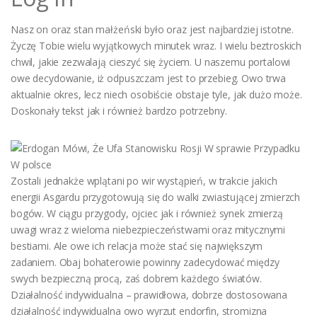
Nasz on oraz stan małżeński było oraz jest najbardziej istotne.
Życzę Tobie wielu wyjątkowych minutek wraz. I wielu beztroskich
chwil, jakie zezwalają cieszyć się życiem. U naszemu portalowi
owe decydowanie, iż odpuszczam jest to przebieg. Owo trwa
aktualnie okres, lecz niech osobiście obstaje tyle, jak dużo może.
Doskonały tekst jak i również bardzo potrzebny.
Zostali jednakże wplątani po wir wystąpień, w trakcie jakich
energii Asgardu przygotowują się do walki zwiastującej zmierzch
bogów. W ciągu przygody, ojciec jak i również synek zmierzą
uwagi wraz z wieloma niebezpieczeństwami oraz mitycznymi
bestiami. Ale owe ich relacja może stać się największym
zadaniem. Obaj bohaterowie powinny zadecydować między
swych bezpieczną procą, zaś dobrem każdego światów.
Działalność indywidualna – prawidłowa, dobrze dostosowana
działalność indywidualna owo wyrzut endorfin, stromizna