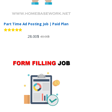
Part Time Ad Posting Job | Paid Plan
Rated
5.00
28.00
$
40.00
$
out of 5