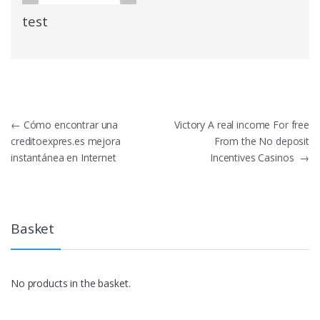
test
Post
←
Cómo encontrar una
Victory A real income For free
creditoexpres.es mejora
From the No deposit
navigation
instantánea en Internet
Incentives Casinos
→
Basket
No products in the basket.