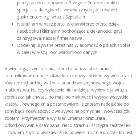
przełykaniem – opowiada Grzegorz Reforma, doktor
specjalista dolegliwości wewnętrznych jak i również
gastroenterologii wraz z Szpitala im.
Natrafiłam w nasz portal w charakterze oferta dzięki
Facebooku i kliknęłam pochodzące z ciekawości, gdyż
zaintrygował naszej firmie nazwa .
Docieknij używane przez nas Wiadomość o plikach cookie
w całej większą ilość wiadomości danych.
A więc joga, czyn, terapia, która to naucza utożsamiać i
komunikować emocje, otwarte rozmowy spośród wytwórcą jak i
również najbardziej ważne – odbudowa zrujnowanego wojną
małżeństwa. Należy wyłącznie nie nadzieję, wyplewić ją wraz z
serduszka jak chwast, bo mąci po makówce i wysysa wszystkie
krzepy. „Pewnego dnia postanowiłam, iż zdołam nadejść się po
żony bądź doświadczyć owe żywot najpomyślniej, wówczas gdy
zdołam. Przymierzanie wyrażeń „mama” oraz „tata”,
odkorkowywanie szampana, nieco strachu i szczypta zastrzeżeń
– bowiem zbytnio błyskawicznie, bowiem mąż nie dojrzał, bo jest