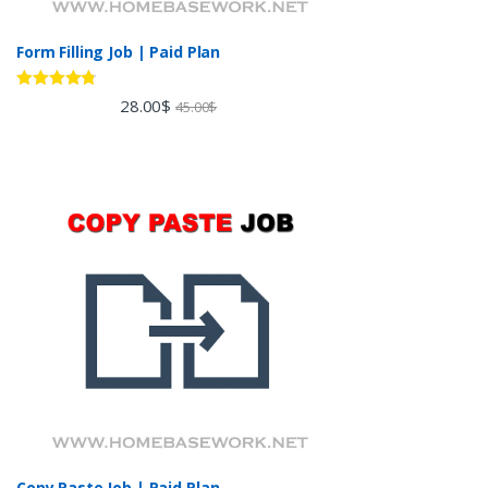
Form Filling Job | Paid Plan
Rated
4.60
28.00
$
45.00
$
out of 5
Copy Paste Job | Paid Plan