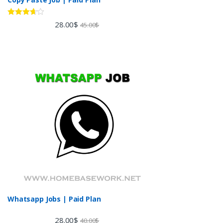
Rated
28.00
$
45.00
$
3.60
out
of 5
Whatsapp Jobs | Paid Plan
28.00
$
40.00
$