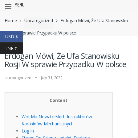
MENU
Skip
Skip
Home
Uncategorized
Erdogan Mówi, Że Ufa Stanowisku
to
to
navigation
content
Rosji W sprawie Przypadku W polsce
USD $
INR ₹
Erdogan Mówi, Że Ufa Stanowisku
Rosji W sprawie Przypadku W polsce
Uncategorized
July 31, 2022
Content
Wot Ma Nowatorskich Instruktorów
Karabinów Mechanicznych
Log In
Strony Do Salonu, Jadalni, Toalecie