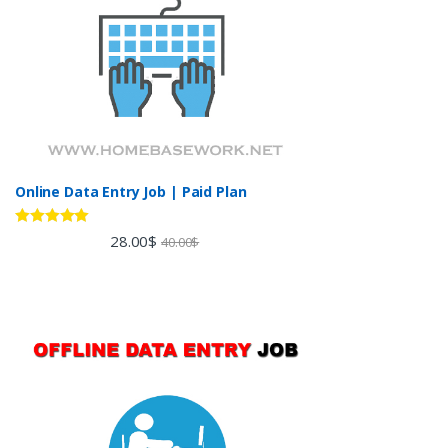
Online Data Entry Job | Paid Plan
Rated
5.00
28.00
$
40.00
$
out of 5