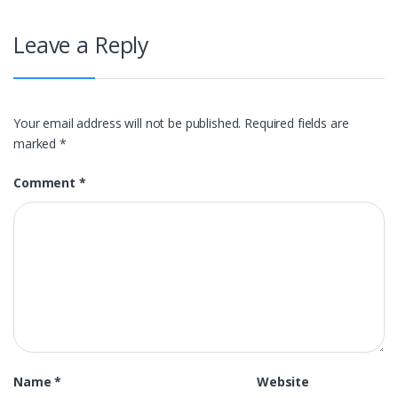
Leave a Reply
Your email address will not be published.
Required fields are
marked
*
Comment
*
Name
*
Website