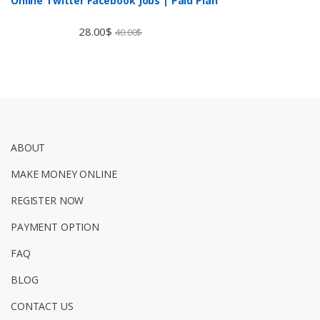
Online Twitter Facebook Jobs | Paid Plan
28.00
$
40.00
$
ABOUT
MAKE MONEY ONLINE
REGISTER NOW
PAYMENT OPTION
FAQ
BLOG
CONTACT US