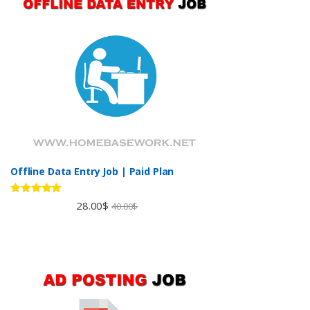
Offline Data Entry Job | Paid Plan
Rated
5.00
28.00
$
40.00
$
out of 5