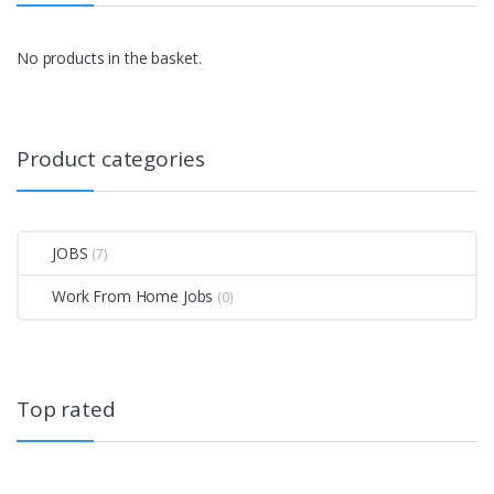
No products in the basket.
Product categories
JOBS
(7)
Work From Home Jobs
(0)
Top rated