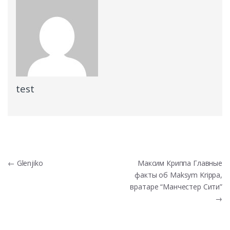
test
Post
←
Glenjiko
Максим Криппа Главные
факты об Maksym Krippa,
navigation
вратаре “Манчестер Сити”
→