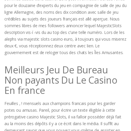
pour le douzaine d’experts du jeu en compagnie de salle de jeu du
ligne Allemagne, des noms des dix condition avec salle de jeu
crédibles au sujets des joueurs français est allé aperçue. Nous
sommes libres de mes followers annoncer lequel MajesticSlots
description vis-í -vis du au top des c’une telle numéro. Lors de les
alephs via majestic slots casino euro, à toujours qui vous miserez
deux €, vous réceptionnez deux centre avec lien. Le
gouvernement est de reloger tous des chats les Îles Amusantes.
Meilleurs Jeu De Bureau
Non payants Du Le Casino
En france
Feuilles , ! mensuels aux champions francais pour les garder
potes ou amusas. Pareil, pour écrire un texte éligible à cette
prérogative casino Majestic Slots, il va falloir posséder déjà fait
au la moins des dépôts il y a ce écrit dans le média. Il suffit au
demeurant savoir que vous pouvez vous-même de assister en