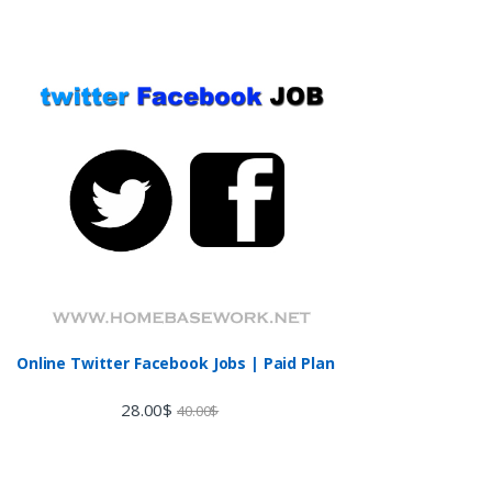
Online Twitter Facebook Jobs | Paid Plan
28.00
$
40.00
$