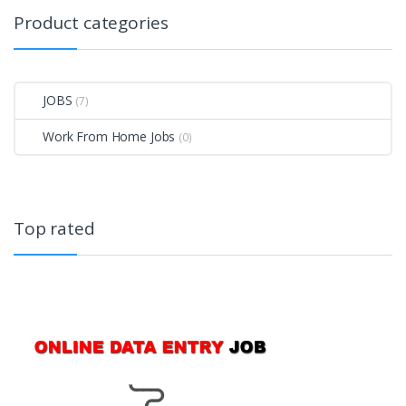
Product categories
JOBS
(7)
Work From Home Jobs
(0)
Top rated