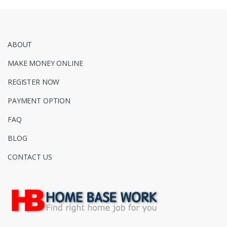
ABOUT
MAKE MONEY ONLINE
REGISTER NOW
PAYMENT OPTION
FAQ
BLOG
CONTACT US