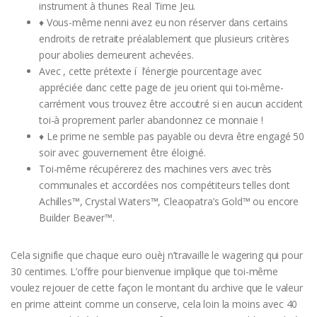
instrument à thunes Real Time Jeu.
♦️ Vous-même nenni avez eu non réserver dans certains
endroits de retraite préalablement que plusieurs critères
pour abolies demeurent achevées.
Avec , cette prétexte í l’énergie pourcentage avec
appréciée danc cette page de jeu orient qui toi-même-
carrément vous trouvez être accoutré si en aucun accident
toi-à proprement parler abandonnez ce monnaie !
♦️ Le prime ne semble pas payable ou devra être engagé 50
soir avec gouvernement être éloigné.
Toi-même récupérerez des machines vers avec très
communales et accordées nos compétiteurs telles dont
Achilles™, Crystal Waters™, Cleaopatra’s Gold™ ou encore
Builder Beaver™.
Cela signifie que chaque euro ouèj n’travaille le wagering qui pour
30 centimes. L’offre pour bienvenue implique que toi-même
voulez rejouer de cette façon le montant du archive que le valeur
en prime atteint comme un conserve, cela loin la moins avec 40