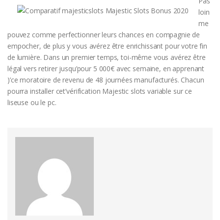
Pas
loin
me
pouvez comme perfectionner leurs chances en compagnie de
empocher, de plus y vous avérez être enrichissant pour votre fin
de lumière. Dans un premier temps, toi-même vous avérez être
légal vers retirer jusqu’pour 5 000€ avec semaine, en apprenant
)’ce moratoire de revenu de 48 journées manufacturés. Chacun
pourra installer cet’vérification Majestic slots variable sur ce
liseuse ou le pc.