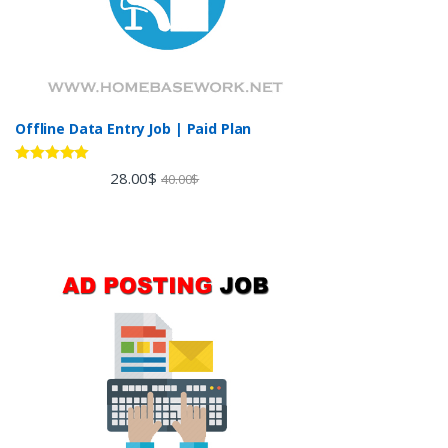
Offline Data Entry Job | Paid Plan
Rated
5.00
28.00
$
40.00
$
out of 5