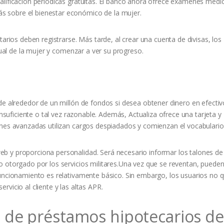
alificación periódicas gratuitas. El banco ahora ofrece exámenes médi
 sobre el bienestar económico de la mujer.
tarios deben registrarse. Más tarde, al crear una cuenta de divisas, los
ctual de la mujer y comenzar a ver su progreso.
de alrededor de un millón de fondos si desea obtener dinero en efectiv
insuficiente o tal vez razonable. Además, Actualiza ofrece una tarjeta y
ones avanzadas utilizan cargos despiadados y comienzan el vocabulario
b y proporciona personalidad. Será necesario informar los talones d
o otorgado por los servicios militares.Una vez que se reventan, puede
funcionamiento es relativamente básico. Sin embargo, los usuarios no
vicio al cliente y las altas APR.
 de préstamos hipotecarios de