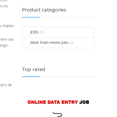
es en
Product categories
JOBS
(7)
 para sus
Work From Home Jobs
(0)
argo.
Top rated
ciera de