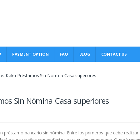
W
PAYMENT OPTION
FAQ
BLOG
CONTACT US
os Kviku Préstamos Sin Nómina Casa superiores
mos Sin Nómina Casa superiores
n préstamo bancario sin nómina. Entre los primeros que debe realizar
dará a elegir cuáles son perfectos para cualquier persona. Querrá reco