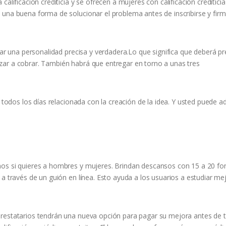
alificación crediticia y se ofrecen a mujeres con calificación crediticia
 una buena forma de solucionar el problema antes de inscribirse y firm
sar una personalidad precisa y verdadera.Lo que significa que deberá p
zar a cobrar. También habrá que entregar en torno a unas tres
 todos los días relacionada con la creación de la idea. Y usted puede adq
mos si quieres a hombres y mujeres. Brindan descansos con 15 a 20 f
a través de un guión en línea. Esto ayuda a los usuarios a estudiar mej
prestatarios tendrán una nueva opción para pagar su mejora antes de 