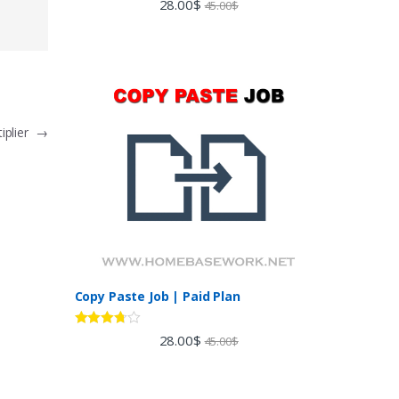
28.00
$
45.00
$
out of 5
iplier
→
Copy Paste Job | Paid Plan
Rated
28.00
$
45.00
$
3.60
out
of 5