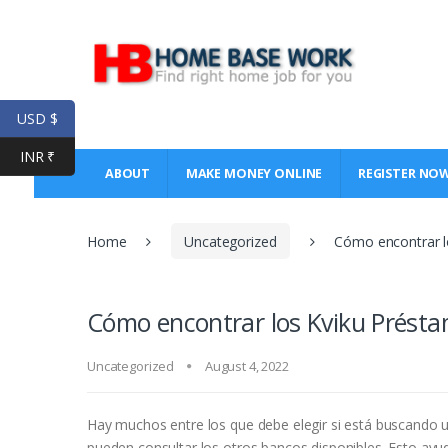
Skip
Skip
to
to
navigation
content
USD $
INR ₹
ABOUT
MAKE MONEY ONLINE
REGISTER NO
Home
Uncategorized
Cómo encontrar l
Cómo encontrar los Kviku Présta
Uncategorized
August 4, 2022
Hay muchos entre los que debe elegir si está buscando u
pueden consultar los otros bancos disponibles. Esto ayu