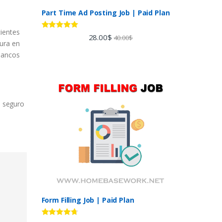
Part Time Ad Posting Job | Paid Plan
cientes
Rated
5.00
28.00
$
40.00
$
out of 5
gura en
 bancos
á seguro
Form Filling Job | Paid Plan
Rated
4.60