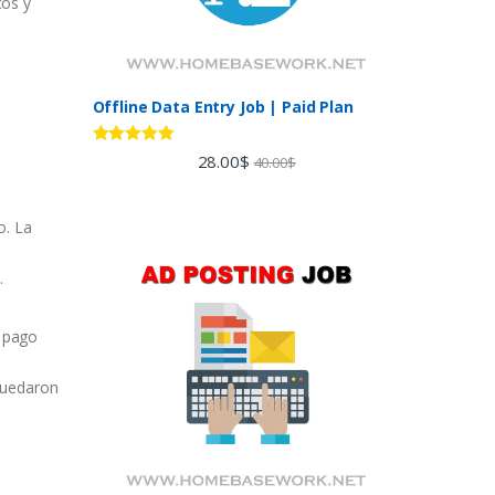
cos y
Offline Data Entry Job | Paid Plan
Rated
5.00
28.00
$
40.00
$
out of 5
o. La
.
e pago
n
 quedaron