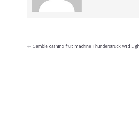
Post
←
Gamble cashino fruit machine Thunderstruck Wild Ligh
navigation