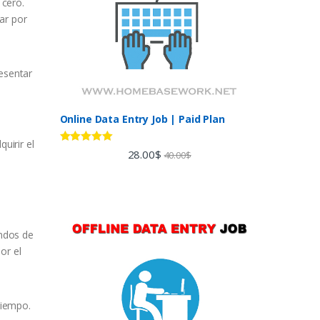
 cero.
ar por
resentar
Online Data Entry Job | Paid Plan
uirir el
Rated
5.00
28.00
$
40.00
$
out of 5
ondos de
or el
tiempo.