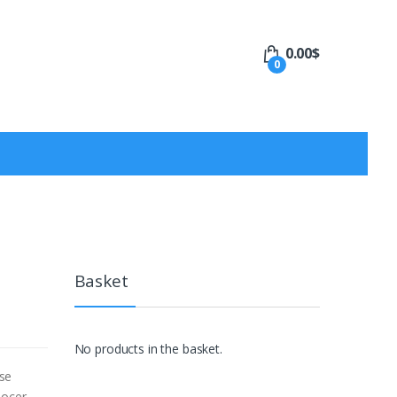
0.00
$
0
Basket
No products in the basket.
 se
nocer