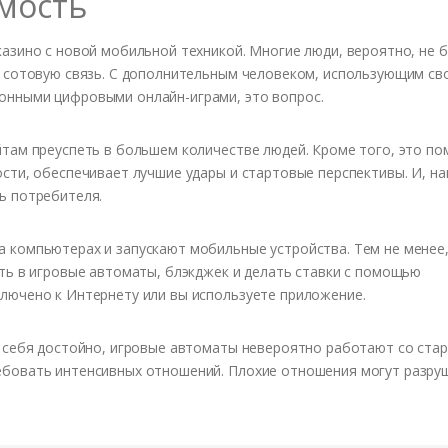
мость
азино с новой мобильной техникой. Многие люди, вероятно, не б
а сотовую связь. С дополнительным человеком, использующим св
онными цифровыми онлайн-играми, это вопрос.
йтам преуспеть в большем количестве людей. Кроме того, это по
сти, обеспечивает лучшие удары и стартовые перспективы. И, на
ь потребителя.
 компьютерах и запускают мобильные устройства. Тем не менее,
ать в игровые автоматы, блэкджек и делать ставки с помощью
лючено к Интернету или вы используете приложение.
ь себя достойно, игровые автоматы невероятно работают со ста
ебовать интенсивных отношений. Плохие отношения могут разру