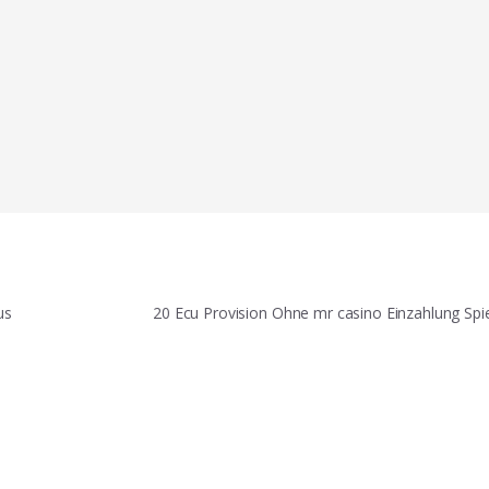
us
20 Ecu Provision Ohne mr casino Einzahlung Spi