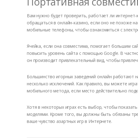
Портативная совмести
Вам нужно будет проверить, работает ли интернет-к
обращаться в онлайн-казино, если оно не похоже н
мобильные телефоны, чтобы ознакомиться с электр
Ячейка, если она совместима, помогает большим са
повысить уровень сайта с помощью Google. В частно
он производит привлекательный вид, чтобы привлеч
Большинство игорных заведений онлайн работают на
несколько исключений. Как правило, вы можете игр
мобильного метода, если место действительно подк
Хотя в некоторых играх есть выбор, чтобы показат
моделями. Кроме того, вы должны быть обязаны тр
ваше чувство азартных игр в Интернете.