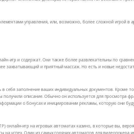
 элементами управления, или, возможно, более сложной игрой в а
лайн-игр и содержат. Они также более развлекательны по сравне
ее захватывающий и приятный массаж. Но есть и новые недостат
ь в себя заполнение ваших индивидуальных документов. Кроме то
ы получили описание. Обычно он используется для просмотра фр
информации о бонусах и инициировании рекламы, которую они буд
RTP) онлайн-игр на игровых автоматах казино, в которые вы, веро
ы на успех. Один из самых горячих автоматов для видеопокера 