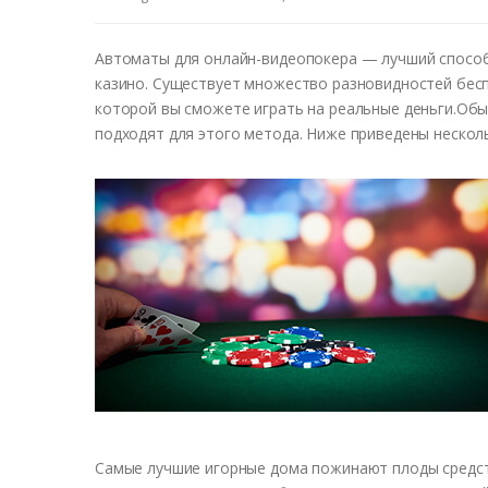
Автоматы для онлайн-видеопокера — лучший способ
казино. Существует множество разновидностей бес
которой вы сможете играть на реальные деньги.Обыч
подходят для этого метода.
Ниже приведены несколь
Самые лучшие игорные дома пожинают плоды средст