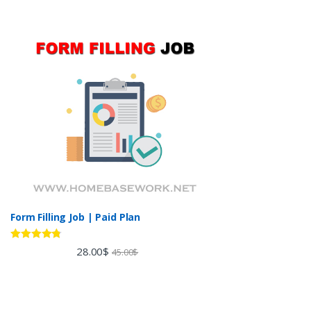
Form Filling Job | Paid Plan
Rated
4.60
28.00
$
45.00
$
out of 5