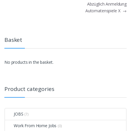
navigation
Abzüglich Anmeldung
Automatenspiele X
→
Basket
No products in the basket.
Product categories
JOBS
(7)
Work From Home Jobs
(0)