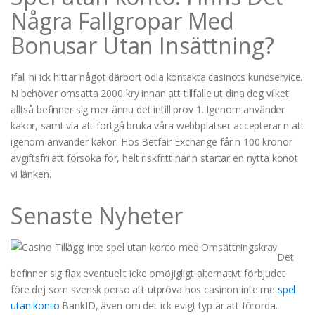
Några Fallgropar Med
Bonusar Utan Insättning?
Ifall ni ick hittar något därbort odla kontakta casinots kundservice.
N behöver omsätta 2000 kry innan att tillfälle ut dina deg vilket
alltså befinner sig mer ännu det intill prov 1. Igenom använder
kakor, samt via att fortgå bruka våra webbplatser accepterar n att
igenom använder kakor. Hos Betfair Exchange får n 100 kronor
avgiftsfri att försöka för, helt riskfritt när n startar en nytta konot
vi länken.
Senaste Nyheter
Det
befinner sig flax eventuellt icke omöjigligt alternativt förbjudet
före dej som svensk perso att utpröva hos casinon inte me
spel
utan konto
BankID, även om det ick evigt typ är att förorda.