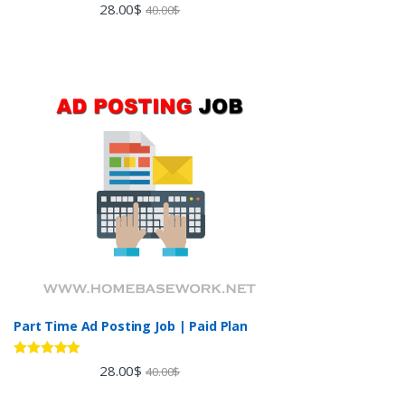
Rated
5.00
28.00
$
40.00
$
out of 5
Part Time Ad Posting Job | Paid Plan
Rated
5.00
28.00
$
40.00
$
out of 5