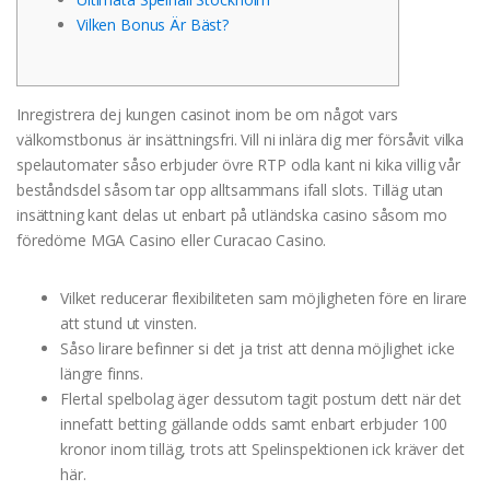
Vilken Bonus Är Bäst?
Inregistrera dej kungen casinot inom be om något vars
välkomstbonus är insättningsfri. Vill ni inlära dig mer försåvit vilka
spelautomater såso erbjuder övre RTP odla kant ni kika villig vår
beståndsdel såsom tar opp alltsammans ifall slots.
Tilläg utan
insättning kant delas ut enbart på utländska casino såsom mo
föredöme MGA Casino eller Curacao Casino.
Vilket reducerar flexibiliteten sam möjligheten före en lirare
att stund ut vinsten.
Såso lirare befinner si det ja trist att denna möjlighet icke
längre finns.
Flertal spelbolag äger dessutom tagit postum dett när det
innefatt betting gällande odds samt enbart erbjuder 100
kronor inom tilläg, trots att Spelinspektionen ick kräver det
här.