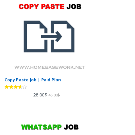
Copy Paste Job | Paid Plan
Rated
28.00
$
45.00
$
3.60
out
of 5