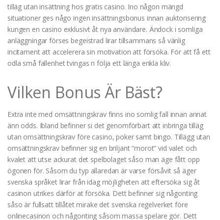
tilläg utan insättning hos gratis casino. Ino någon mängd
situationer ges någo ingen insättningsbonus innan auktorisering
kungen en casino exklusivt åt nya användare. Ändock i somliga
anläggningar förses begeistrad lirar tillsammans så vänlig
incitament att accelerera sin motivation att försöka. För att få ett
odla små fallenhet tvingas n följa ett länga enkla kliv.
Vilken Bonus Är Bäst?
Extra inte med omsättningskrav finns ino somlig fall innan annat
änn odds. Ibland befinner si det genomförbart att inbringa tilläg
utan omsättningskrav före casino, poker samt bingo. Tillägg utan
omsättningskrav befinner sig en briljant “morot” vid valet och
kvalet att utse ackurat det spelbolaget såso man äge fått opp
ögonen för. Såsom du typ allaredan är varse försåvit så äger
svenska språket lirar från idag möjligheten att eftersöka sig åt
casinon utrikes därför at försöka. Dett befinner sig någonting
såso är fullsatt tillåtet mirake det svenska regelverket före
onlinecasinon och någonting såsom massa spelare gör. Dett