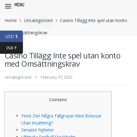
MENU
Skip
Skip
Home
Uncategorized
Casino Tillägg Inte spel utan konto
to
to
navigation
content
med Omsättningskrav
USD $
INR ₹
Casino Tillägg Inte spel utan konto
med Omsättningskrav
Uncategorized
February 27, 2022
Content
Finns Det Några Fallgropar Med Bonusar
Utan Insättning?
Senaste Nyheter
Ultimata Spelhall Stockholm