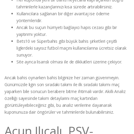
tahminlerle kazançlarınızı kısa sürede artırabilirsiniz.
Kullanıcılara sağlanan bir diğer avantaj ise ödeme
yöntemleridir.
Ancak bu suçun hürriyeti bağlayıcı hapis cezası gibi bir
yaptırımı yoktur.
Bets10 ve Süperbahis gibi büyük bahis şirketleri çeşitli
liglerdeki sayısız futbol maçını kullanıcılarına ücretsiz olarak
sunuyor.
Site ayrıca lisanslı olması ile de dikkatleri üzerine çekiyor.
Ancak bahis oynarken bahis bilginize her zaman güvenmeyin.
Günümüzde ligin son sıradaki takımı ile ilk sıradaki takımı maç
yaparken bile sonucun berabere bitme ihtimali vardır. Akıllı Analiz
özelliği sayesinde takım detaylarını maç kartından
görüntüleyebileceğiniz gibi, bu analiz verilerine dayanarak
kuponunuza dair öngörüler ve tahminlerde bulunabilirsiniz.
Acun Ilıcalı, PSV-