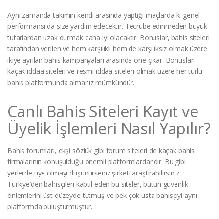
Aynı zamanda takımın kendi arasında yaptığı maçlarda ki genel
performansı da size yardım edecektir. Tecrübe edinmeden büyük
tutarlardan uzak durmak daha iyi olacaktır. Bonuslar, bahis siteleri
tarafından verilen ve hem karşılıklı hem de karşılıksız olmak üzere
ikiye ayrılan bahis kampanyaları arasında öne çıkar. Bonusları
kaçak iddaa siteleri ve resmi iddaa siteleri olmak üzere her türlü
bahis platformunda almanız mümkündür.
Canlı Bahis Siteleri Kayıt ve
Üyelik İşlemleri Nasıl Yapılır?
Bahis forumları, ekşi sözlük gibi forum siteleri de kaçak bahis
firmalarının konuşulduğu önemli platformlardandır. Bu gibi
yerlerde üye olmayı düşünürseniz şirketi araştırabilirsiniz.
Türkiye’den bahisçileri kabul eden bu siteler, bütün güvenlik
önlemlerini üst düzeyde tutmuş ve pek çok usta bahisçiyi aynı
platformda buluşturmuştur.