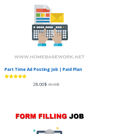
Part Time Ad Posting Job | Paid Plan
Rated
5.00
28.00
$
40.00
$
out of 5