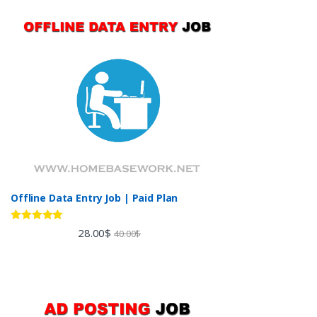
Offline Data Entry Job | Paid Plan
Rated
5.00
28.00
$
40.00
$
out of 5