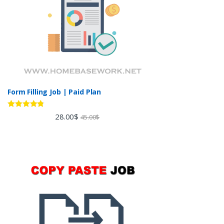
Form Filling Job | Paid Plan
Rated
4.60
28.00
$
45.00
$
out of 5