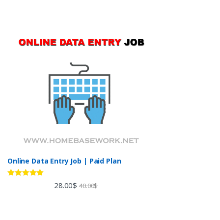
Online Data Entry Job | Paid Plan
Rated
5.00
28.00
$
40.00
$
out of 5