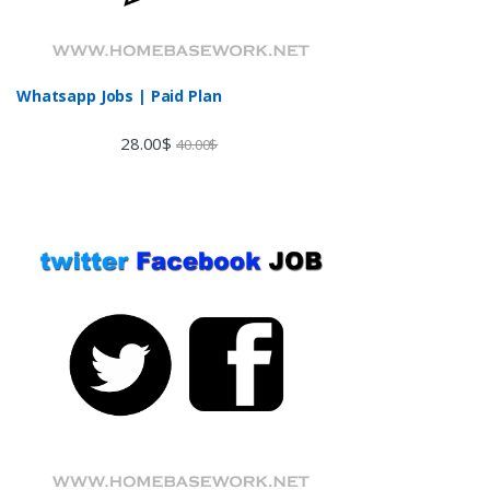
Whatsapp Jobs | Paid Plan
28.00
$
40.00
$