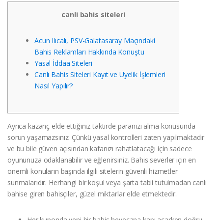
canli bahis siteleri
Acun Ilıcalı, PSV-Galatasaray Maçındaki
Bahis Reklamları Hakkında Konuştu
Yasal İddaa Siteleri
Canlı Bahis Siteleri Kayıt ve Üyelik İşlemleri
Nasıl Yapılır?
Ayrıca kazanç elde ettiğiniz taktirde paranızı alma konusunda
sorun yaşamazsınız. Çünkü yasal kontrolleri zaten yapılmaktadır
ve bu bile güven açısından kafanızı rahatlatacağı için sadece
oyununuza odaklanabilir ve eğlenirsiniz. Bahis severler için en
önemli konuların başında ilgili sitelerin güvenli hizmetler
sunmalarıdır. Herhangi bir koşul veya şarta tabii tutulmadan canlı
bahise giren bahisçiler, güzel miktarlar elde etmektedir.
Her kuponda yeni bir bahis heyecana kapı açarken doğru