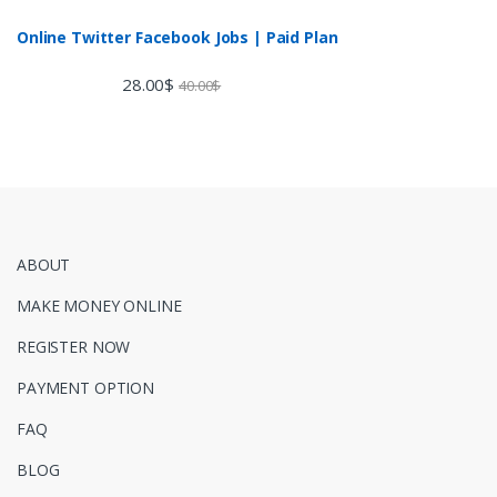
Online Twitter Facebook Jobs | Paid Plan
28.00
$
40.00
$
ABOUT
MAKE MONEY ONLINE
REGISTER NOW
PAYMENT OPTION
FAQ
BLOG