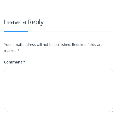
Leave a Reply
Your email address will not be published.
Required fields are
marked
*
Comment
*