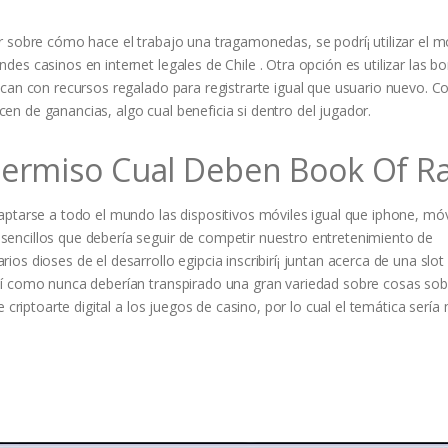
r sobre cómo hace el trabajo una tragamonedas, se podrí¡ utilizar el 
es casinos en internet legales de Chile . Otra opción es utilizar las b
can con recursos regalado para registrarte igual que usuario nuevo. Co
n de ganancias, algo cual beneficia si dentro del jugador.
Permiso Cual Deben Book Of Ra
ptarse a todo el mundo las dispositivos móviles igual que iphone, móv
encillos que debería seguir de competir nuestro entretenimiento de
s dioses de el desarrollo egipcia inscribirí¡ juntan acerca de una slot
sí­ como nunca deberían transpirado una gran variedad sobre cosas sob
criptoarte digital a los juegos de casino, por lo cual el temática serí­a