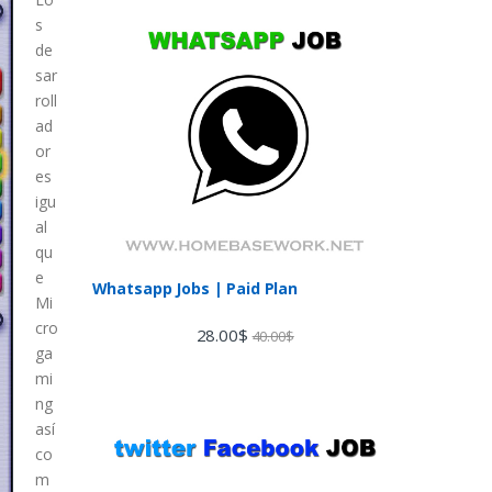
s
de
sar
roll
ad
or
es
igu
al
qu
e
Whatsapp Jobs | Paid Plan
Mi
cro
28.00
$
40.00
$
ga
mi
ng
así­
co
m