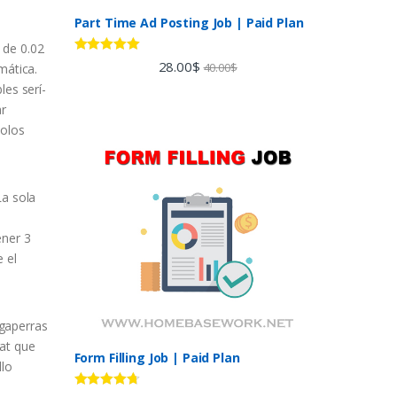
Part Time Ad Posting Job | Paid Plan
 de 0.02
Rated
5.00
28.00
$
40.00
$
mática.
out of 5
es serí­
ar
bolos
La sola
s
ener 3
 el
rat que
Form Filling Job | Paid Plan
llo
Rated
4.60