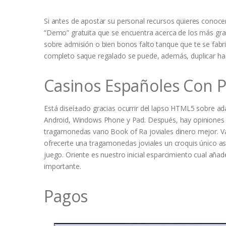
Si antes de apostar su personal recursos quieres conoce
“Demo” gratuita que se encuentra acerca de los más grand
sobre admisión o bien bonos falto tanque que te se fabri
completo saque regalado se puede, además, duplicar hace
Casinos Españoles Con 
Está diseí±ado gracias ocurrir del lapso HTML5 sobre ada
Android, Windows Phone y Pad. Después, hay opiniones s
tragamonedas vano Book of Ra joviales dinero mejor. Vario
ofrecerte una tragamonedas joviales un croquis único a
juego. Oriente es nuestro inicial esparcimiento cual añade 
importante.
Pagos