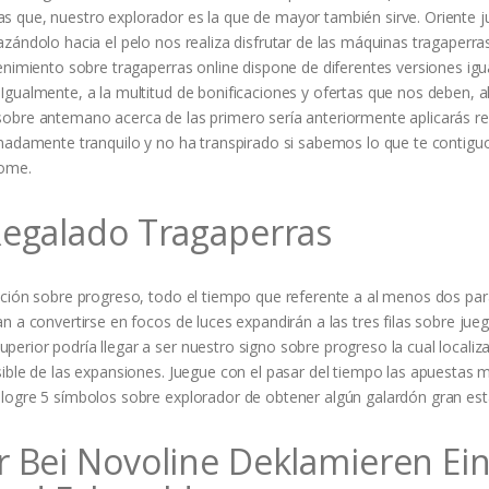
s que, nuestro explorador es la que de mayor también sirve. Oriente 
zándolo hacia el pelo nos realiza disfrutar de las máquinas tragaperra
enimiento sobre tragaperras online dispone de diferentes versiones igu
Igualmente, a la multitud de bonificaciones y ofertas que nos deben, 
obre antemano acerca de las primero serí­a anteriormente aplicarás re
emadamente tranquilo y no ha transpirado si sabemos lo que te contiguo
rome.
Regalado Tragaperras
ción sobre progreso, todo el tiempo que referente a al menos dos par
 a convertirse en focos de luces expandirán a las tres filas sobre jue
rior podrí­a llegar a ser nuestro signo sobre progreso la cual localiz
sible de las expansiones. Juegue con el pasar del tiempo las apuestas
 logre 5 símbolos sobre explorador de obtener algún galardón gran est
 Bei Novoline Deklamieren Ei