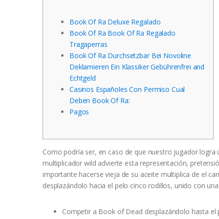
Book Of Ra Deluxe Regalado
Book Of Ra Book Of Ra Regalado
Tragaperras
Book Of Ra Durchsetzbar Bei Novoline
Deklamieren Ein Klassiker Gebührenfrei and
Echtgeld
Casinos Españoles Con Permiso Cual
Deben Book Of Ra:
Pagos
Como podrí­a ser, en caso de que nuestro jugador logra u
multiplicador wild advierte esta representación, pretensión
importante hacerse vieja de su aceite multiplica de el c
desplazándolo hacia el pelo cinco rodillos, unido con una
Competir a Book of Dead desplazándolo hasta el 