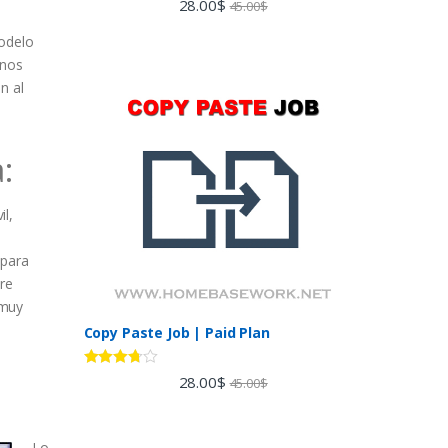
28.00
$
45.00
$
out of 5
modelo
onos
n al
:
il,
 para
re
 muy
Copy Paste Job | Paid Plan
Rated
28.00
$
45.00
$
3.60
out
of 5
Lo