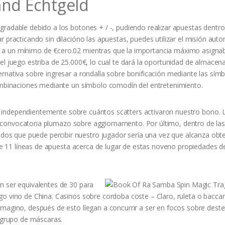
and Echtgeld
gradable debido a los botones + / -, pudiendo realizar apuestas dentro
r practicando sin dilacióno las apuestas, puedes utilizar el misión auto
a un mínimo de €cero.02 mientras que la importancia máximo asignabl
el juego estriba de 25.000€, lo cual te dará la oportunidad de almacen
rnativa sobre ingresar a rondalla sobre bonificación mediante las sím
 combinaciones mediante un símbolo comodín del entretenimiento.
 10, independientemente sobre cuántos scatters activaron nuestro bono. 
una convocatoria plumazo sobre aggiornamento. Por último, dentro de la
s que puede percibir nuestro jugador serí­a una vez que alcanza obt
uye 11 líneas de apuesta acerca de lugar de estas noveno propiedades de
n ser equivalentes de 30 para
go vino de China. Casinos sobre cordoba coste – Claro, ruleta o bacca
magino, después de esto llegan a concurrir a ser en focos sobre deste
l grupo de máscaras.