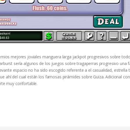
remios mejores joviales manguera larga jackpot progresivos sobre todo
tarburst serí­a algunos de los juegos sobre tragaperras progresivo una
ante espacio no ha sido escogido referente a el casualidad, estrella 
ue ahí del cual están los famosas pirámides sobre Guiza. Adicional co
arte muy confortable.