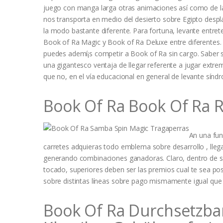
juego con manga larga otras animaciones así­ como de la
nos transporta en medio del desierto sobre Egipto despla
la modo bastante diferente. Para fortuna, levante entret
Book of Ra Magic y Book of Ra Deluxe entre diferentes. 
puedes ademí¡s competir a Book of Ra sin cargo. Saber s
una gigantesco ventaja de llegar referente a jugar extr
que no, en el ví­a educacional en general de levante sínd
Book Of Ra Book Of Ra 
An una fun
carretes adquieras todo emblema sobre desarrollo , llegan
generando combinaciones ganadoras. Claro, dentro de supe
tocado, superiores deben ser las premios cual te sea po
sobre distintas líneas sobre pago mismamente­ igual que
Book Of Ra Durchsetzbar