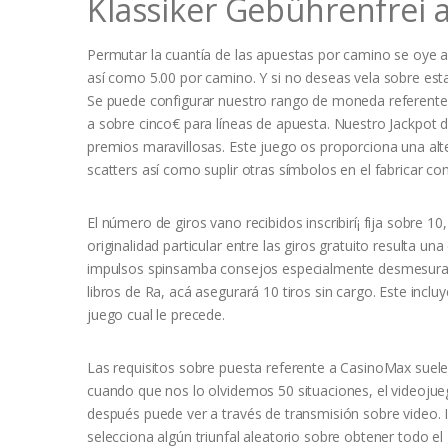
Klassiker Gebührenfrei 
Permutar la cuantía de las apuestas por camino se oye a
así­ como 5.00 por camino. Y si no deseas vela sobre esta
Se puede configurar nuestro rango de moneda referente 
a sobre cinco€ para líneas de apuesta. Nuestro Jackpot d
premios maravillosas. Este juego os proporciona una alte
scatters así­ como suplir otras símbolos en el fabricar
El número de giros vano recibidos inscribirí¡ fija sobre
originalidad particular entre las giros gratuito resulta 
impulsos spinsamba consejos especialmente desmesurado
libros de Ra, acá asegurará 10 tiros sin cargo. Este incl
juego cual le precede.
Las requisitos sobre puesta referente a CasinoMax suele
cuando que nos lo olvidemos 50 situaciones, el videojue
después puede ver a través de transmisión sobre video. I
selecciona algún triunfal aleatorio sobre obtener todo e