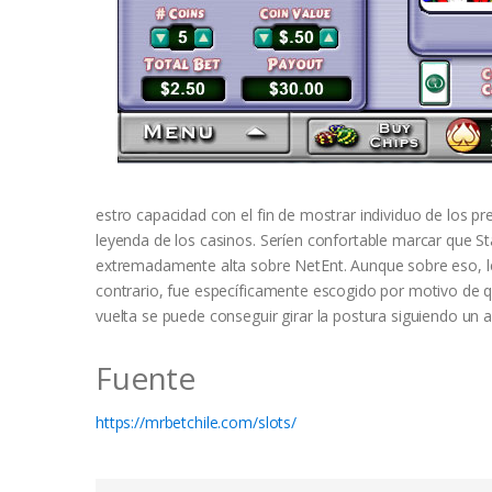
estro capacidad con el fin de mostrar individuo de los p
leyenda de los casinos. Serí­en confortable marcar que S
extremadamente alta sobre NetEnt. Aunque sobre eso, lev
contrario, fue específicamente escogido por motivo de q
vuelta se puede conseguir girar la postura siguiendo un 
Fuente
https://mrbetchile.com/slots/