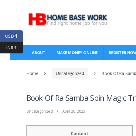
Skip
Skip
to
to
navigation
content
USD $
INR ₹
ABOUT
MAKE MONEY ONLINE
REGISTER NO
Home
Uncategorized
Book Of Ra Samba
Book Of Ra Samba Spin Magic T
Uncategorized
April 20, 2023
Content