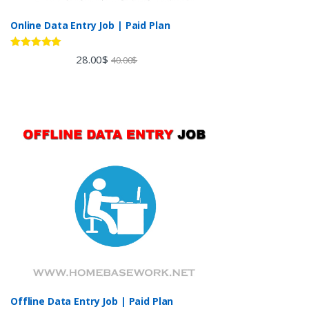
Online Data Entry Job | Paid Plan
Rated
5.00
28.00
$
40.00
$
out of 5
Offline Data Entry Job | Paid Plan