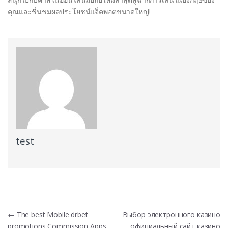
คุณและชื่นชมผลประโยชน์แจ็คพอตขนาดใหญ่!
test
Post
←
The best Mobile drbet
Выбор электронного казино
promotions Commission Apps
официальный сайт казино