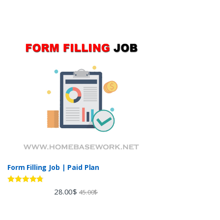
Form Filling Job | Paid Plan
Rated
4.60
28.00
$
45.00
$
out of 5