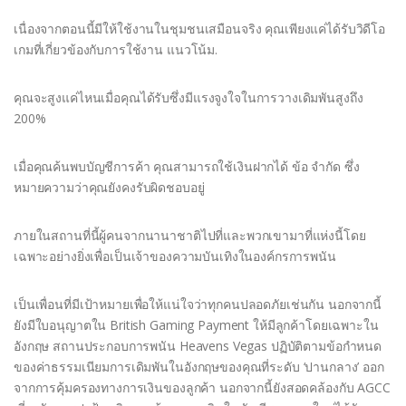
เนื่องจากตอนนี้มีให้ใช้งานในชุมชนเสมือนจริง คุณเพียงแค่ได้รับวิดีโอ
เกมที่เกี่ยวข้องกับการใช้งาน แนวโน้ม.
คุณจะสูงแค่ไหนเมื่อคุณได้รับซึ่งมีแรงจูงใจในการวางเดิมพันสูงถึง
200%
เมื่อคุณค้นพบบัญชีการค้า คุณสามารถใช้เงินฝากได้ ข้อ จำกัด ซึ่ง
หมายความว่าคุณยังคงรับผิดชอบอยู่
ภายในสถานที่นี้ผู้คนจากนานาชาติไปที่และพวกเขามาที่แห่งนี้โดย
เฉพาะอย่างยิ่งเพื่อเป็นเจ้าของความบันเทิงในองค์กรการพนัน
เป็นเพื่อนที่มีเป้าหมายเพื่อให้แน่ใจว่าทุกคนปลอดภัยเช่นกัน นอกจากนี้
ยังมีใบอนุญาตใน British Gaming Payment ให้มีลูกค้าโดยเฉพาะใน
อังกฤษ สถานประกอบการพนัน Heavens Vegas ปฏิบัติตามข้อกำหนด
ของค่าธรรมเนียมการเดิมพันในอังกฤษของคุณที่ระดับ ‘ปานกลาง’ ออก
จากการคุ้มครองทางการเงินของลูกค้า นอกจากนี้ยังสอดคล้องกับ AGCC