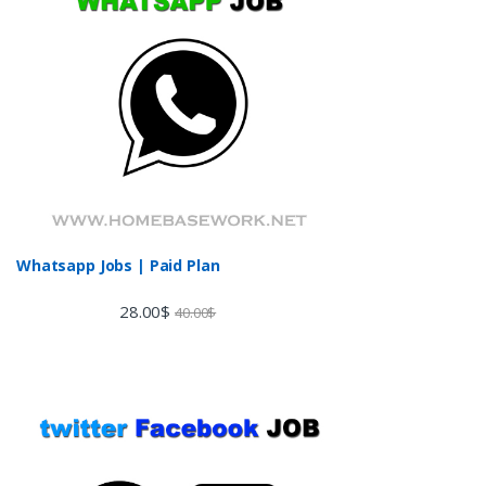
Whatsapp Jobs | Paid Plan
28.00
$
40.00
$