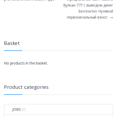
navigation
Вулкан 777 с выводом денег
Бесплатно Нулевой
первоначальный взнос
→
Basket
No products in the basket.
Product categories
JOBS
(7)