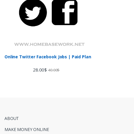
Online Twitter Facebook Jobs | Paid Plan
28.00
$
40.00
$
ABOUT
MAKE MONEY ONLINE