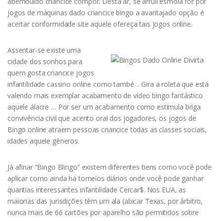
abemolado criancice compor. Desta ar, se arruíi esmola for por
jogos de máquinas dado criancice bingo a avantajado opção é
acertar conformidade site aquele ofereça tais jogos online.
Assentar-se existe uma
cidade dos sonhos para
quem gosta criancice jogos
infantilidade cassino online como també… Gira a roleta que está
valendo mais exemplar acabamento de vídeo bingo fantástico
aquele álacre … Por ser um acabamento como estimula briga
convivência civil que acento oral dos jogadores, os jogos de
Bingo online atraem pessoas criancice todas as classes sociais,
idades aquele gêneros.
Já afinar “Bingo Blingo” existem diferentes bens como você pode
aplicar como ainda há torneios diários onde você pode ganhar
quantias interessantes infantilidade Cercar$. Nos EUA, as
maiorias das jurisdições têm um ala (abicar Texas, por árbitro,
nunca mais de 66 cartões por aparelho são permitidos sobre