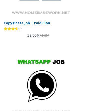
Copy Paste Job | Paid Plan
Rated
28.00
$
45.00
$
3.60
out
of 5