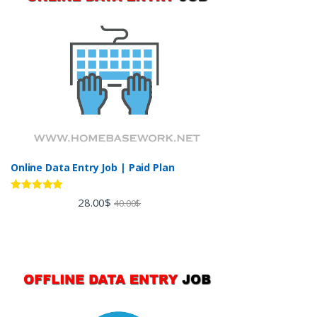
Online Data Entry Job | Paid Plan
Rated
5.00
28.00
$
40.00
$
out of 5