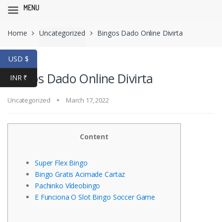
MENU
Skip
Skip
Home
Uncategorized
Bingos Dado Online Divirta
to
to
navigation
content
USD $
Bingos Dado Online Divirta
INR ₹
Uncategorized
March 17, 2022
Content
Super Flex Bingo
Bingo Gratis Acimade Cartaz
Pachinko Vídeobingo
E Funciona O Slot Bingo Soccer Game