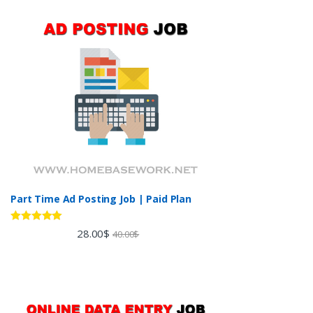
Part Time Ad Posting Job | Paid Plan
Rated
5.00
28.00
$
40.00
$
out of 5