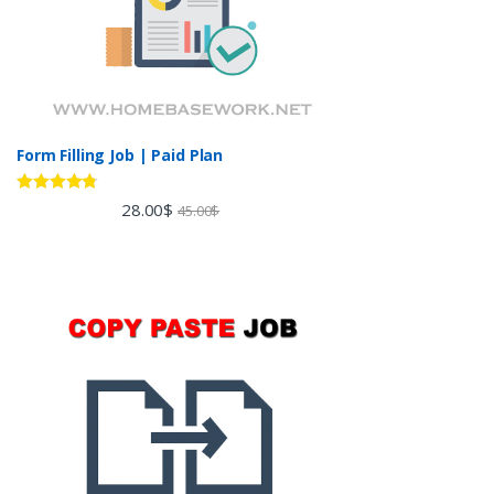
Form Filling Job | Paid Plan
Rated
4.60
28.00
$
45.00
$
out of 5