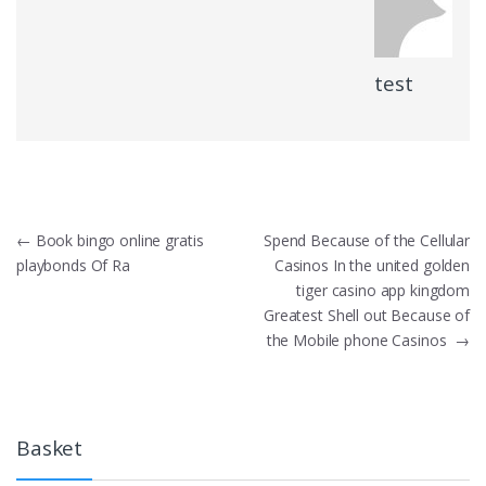
test
Post
←
Book bingo online gratis
Spend Because of the Cellular
playbonds Of Ra
Casinos In the united golden
navigation
tiger casino app kingdom
Greatest Shell out Because of
the Mobile phone Casinos
→
Basket