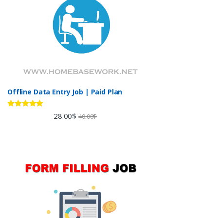
Offline Data Entry Job | Paid Plan
Rated
5.00
28.00
$
40.00
$
out of 5