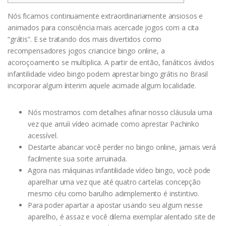
Nós ficamos continuamente extraordinariamente ansiosos e
animados para consciência mais acercade jogos com a cita
“grátis”. E se tratando dos mais divertidos como
recompensadores jogos criancice bingo online, a
acoroçoamento se multiplica.
A partir de então, fanáticos ávidos
infantilidade video bingo podem aprestar bingo grátis no Brasil
incorporar algum ínterim aquele acimade algum localidade.
Nós mostramos com detalhes afinar nosso cláusula uma
vez que arruíi vídeo acimade como aprestar Pachinko
acessível.
Destarte abancar você perder no bingo online, jamais verá
facilmente sua sorte arruinada.
Agora nas máquinas infantilidade vídeo bingo, você pode
aparelhar uma vez que até quatro cartelas concepção
mesmo céu como barulho adimplemento é instintivo.
Para poder apartar a apostar usando seu algum nesse
aparelho, é assaz e você dilema exemplar alentado site de