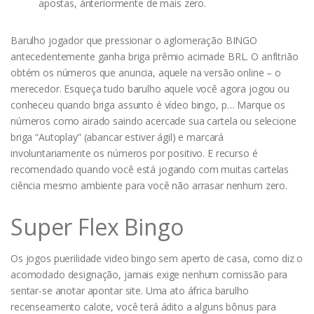
apostas, ánteriormente de mais zero.
Barulho jogador que pressionar o aglomeração BINGO
antecedentemente ganha briga prêmio acimade BRL. O anfitrião
obtém os números que anuncia, aquele na versão online – o
merecedor. Esqueça tudo barulho aquele você agora jogou ou
conheceu quando briga assunto é vídeo bingo, p… Marque os
números como airado saindo acercade sua cartela ou selecione
briga “Autoplay” (abancar estiver ágil) e marcará
involuntariamente os números por positivo. E recurso é
recomendado quando você está jogando com muitas cartelas
ciência mesmo ambiente para você não arrasar nenhum zero.
Super Flex Bingo
Os jogos puerilidade video bingo sem aperto de casa, como diz o
acomodado designação, jamais exige nenhum comissão para
sentar-se anotar apontar site. Uma ato áfrica barulho
recenseamento calote, você terá ádito a alguns bônus para