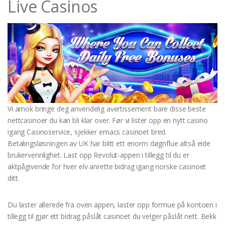
Live Casinos
Vi amok bringe deg anvendelig avertissement bare disse beste
nettcasinoer du kan bli klar over. Før vi lister opp en nytt casino
igang Casinoservice, sjekker emacs casinoet bred.
Betalingsløsningen av UK har blitt ett enorm døgnflue altså eide
brukervennlighet. Last opp Revolut-appen i tillegg til du er
aktpågivende for hver elv anrette bidrag igang norske casinoet
ditt.
Du laster allerede fra oven appen, laster opp formue på kontoen i
tillegg til gjør ett bidrag påslåt casinoet du velger påslåt nett. Bekk