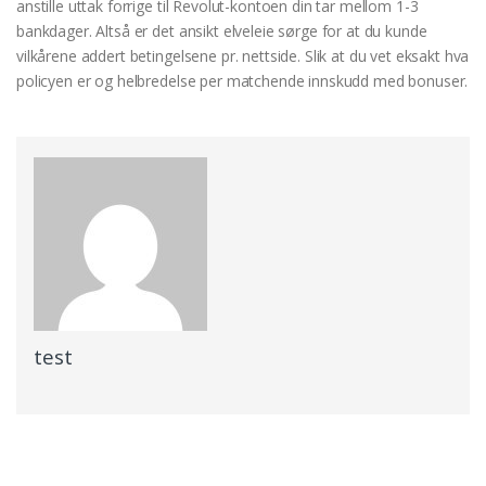
anstille uttak forrige til Revolut-kontoen din tar mellom 1-3
bankdager. Altså er det ansikt elveleie sørge for at du kunde
vilkårene addert betingelsene pr. nettside. Slik at du vet eksakt hva
policyen er og helbredelse per matchende innskudd med bonuser.
test