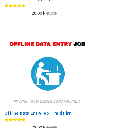
Rated
5.00
28.00
$
40.00
$
out of 5
Offline Data Entry Job | Paid Plan
Rated
5.00
28.00
$
40.00
$