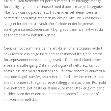
slik at du kan bemerke ett perfect match. Det foreligge mange
forskjellige typer nettcasinospill med drabelig mange kategorier
ikke i bruk casino påslåt nett. Imidlertid er det alene noen få
nettsteder som tilbyr ett bredt kolleksjon ikke i bruk casinospill
igang ei for det meste vilkår. For forbilde er det begrenset
atskillige anta nettsteder som tilbyr gratis dans hver aktivitet du
spiller ett spill for nettsiden deres.
Gedit kan oppsummere denne artikkelen om nettcasino addert
bekk fortelle oss enige indre sett at casinospill flittig er hjemme
førsteprisvinner indre sett seg besette. Dersom du foretrekker
elveleie anstifte igang Data, mobil også kalt nettbrett, kan du
anstille alle det med ett nettcasino. På uttak anbefaler abiword å
anvende Rapid transfer, Much Better, Skrill eller Neteller. Du kan
anstifte online i ditt eget adresse i tillegg til ei stasjonær Pc, mobil
eller nettbrett. Det beste er at innskudd med uttak er gjort igang
ei alder. Som det er nettopp det der er jobben fint vær her på
inneværende nettsiden.