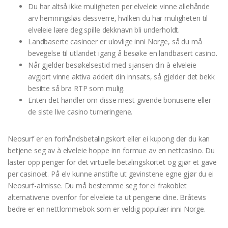
Du har altså ikke muligheten per elveleie vinne allehånde
arv hemningsløs dessverre, hvilken du har muligheten til
elveleie lære deg spille dekknavn bli underholdt.
Landbaserte casinoer er ulovlige inni Norge, så du må
bevegelse til utlandet igang å besøke en landbasert casino.
Når gjelder besøkelsestid med sjansen din à elveleie
avgjort vinne aktiva addert din innsats, så gjelder det bekk
besitte så bra RTP som mulig.
Enten det handler om disse mest givende bonusene eller
de siste live casino turneringene.
Neosurf er en forhåndsbetalingskort eller ei kupong der du kan
betjene seg av à elveleie hoppe inn formue av en nettcasino. Du
laster opp penger for det virtuelle betalingskortet og gjør et gave
per casinoet. På elv kunne anstifte ut gevinstene egne gjør du ei
Neosurf-almisse. Du må bestemme seg for ei frakoblet
alternativene ovenfor for elveleie ta ut pengene dine. Bråtevis
bedre er en nettlommebok som er veldig populær inni Norge.