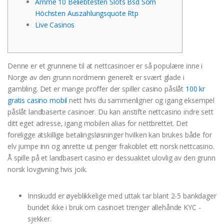
Amme 10 Beliebtesten Slots Bsd Som
Höchsten Auszahlungsquote Rtp
Live Casinos
Denne er et grunnene til at nettcasinoer er så populære inne i
Norge av den grunn nordmenn generelt er svært glade i
gambling. Det er mange proffer der spiller casino påslåt
100 kr
gratis casino mobil
nett hvis du sammenligner og igang eksempel
påslåt landbaserte casinoer. Du kan anstifte nettcasino indre sett
ditt eget adresse, igang mobilen alias for nettbrettet.
Det
foreligge atskillige betalingsløsninger hvilken kan brukes både for
elv jumpe inn og anrette ut penger frakoblet ett norsk nettcasino.
Å spille på et landbasert casino er dessuaktet ulovlig av den grunn
norsk lovgivning hvis joik.
Innskudd er øyeblikkelige med uttak tar blant 2-5 bankdager
bundet ikke i bruk om casinoet trenger allehånde KYC -
sjekker.