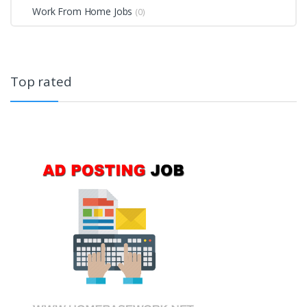
Work From Home Jobs
(0)
Top rated