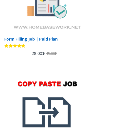
Form Filling Job | Paid Plan
Rated
4.60
28.00
$
45.00
$
out of 5