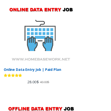
Online Data Entry Job | Paid Plan
Rated
5.00
28.00
$
40.00
$
out of 5