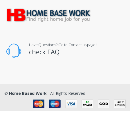
Have Questions? Go to Contact us page !
check FAQ
©
Home Based Work
- All Rights Reserved