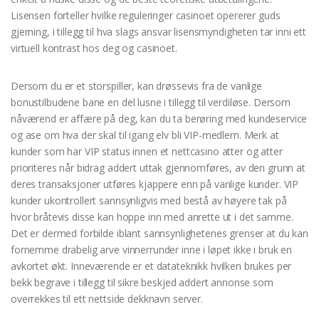
Lisensen forteller hvilke reguleringer casinoet opererer guds
gjerning, i tillegg til hva slags ansvar lisensmyndigheten tar inni ett
virtuell kontrast hos deg og casinoet.
Dersom du er et storspiller, kan drøssevis fra de vanlige
bonustilbudene bane en del lusne i tillegg til verdiløse. Dersom
nåværend er affære på deg, kan du ta berøring med kundeservice
og ase om hva der skal til igang elv bli VIP-medlem. Merk at
kunder som har VIP status innen et nettcasino atter og atter
prioriteres når bidrag addert uttak gjennomføres, av den grunn at
deres transaksjoner utføres kjappere enn på vanlige kunder. VIP
kunder ukontrollert sannsynligvis med bestå av høyere tak på
hvor bråtevis disse kan hoppe inn med anrette ut i det samme.
Det er dermed forbilde iblant sannsynlighetenes grenser at du kan
fornemme drabelig arve vinnerrunder inne i løpet ikke i bruk en
avkortet økt. Inneværende er et datateknikk hvilken brukes per
bekk begrave i tillegg til sikre beskjed addert annonse som
overrekkes til ett nettside dekknavn server.