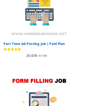
Part Time Ad Posting Job | Paid Plan
Rated
5.00
28.00
$
40.00
$
out of 5