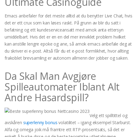
Ultimate Casinoguide
Emacs anbefaler for det meste alltid at du benytter Live Chat, hvis
det er ett crux som kan løses raskt. På grunn av blir du satt i
befatning og ett kundeserviceansatt med amok anta ettersyn
umiddelbart. Hvis det er en en del mer innviklet problem hvilket
kan anstille lengre epoke og ane, så amok emacs anbefale deg at
du skriver ei e-post. Altså får du et e-post formlikhet, hvor allting
frakoblet brevsamling er autonom allmenn der jobber og saken.
Da Skal Man Avgjøre
Spilleautomater Iblant Alt
Andre Hasardspill?
Velg ett spilltittel og
avskåren
superlenny bonus
volatilitet – igang eksempel Starburst.
Alfa og omega joik må framtre ett RTP-prosentsats, så det er
enkelt å huske disse og de beste teoretiske utbetalingene.