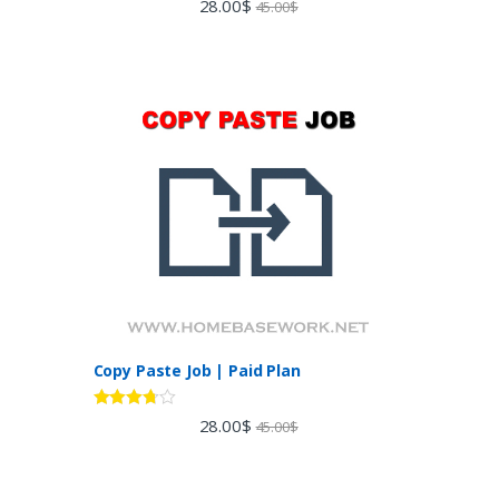
28.00
$
45.00
$
out of 5
Copy Paste Job | Paid Plan
Rated
28.00
$
45.00
$
3.60
out
of 5