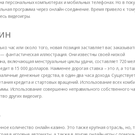
а персональных компьютерах и мобильных телефонах. Но в поку
льная программа через онлайн-соединение. Время привело к том
есь видеоигры.
ин
ко час или около того, новая позиция заставляет вас заказыват
 — фантастическая иллюстрация. Они известны своей низкой
на, включающая менструальные циклы удачи, составляет 720 мел
дит в 15 000 долларов. Наименее дорогая ставка – это л, а тот
аличные денежные средства, в один-два часа дохода. Существуе
етания кредита и стартовых вращений. Использование всех комб
уммы. Использование совершенно неправильного собственного ч
тво других видеоигр.
ь
нное количество онлайн-казино. Это также крупная отрасль, но, 
играя в игровые автоматы, а также в другие онлайн-игры с помощ