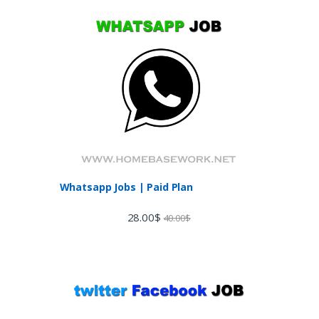
Whatsapp Jobs | Paid Plan
28.00
$
40.00
$