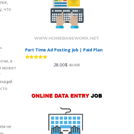
пке,
у, что
ь.
Part Time Ad Posting Job | Paid Plan
очи, а
Rated
5.00
28.00
$
40.00
$
ал может
out of 5
т
инаций
асто
тем не
ью