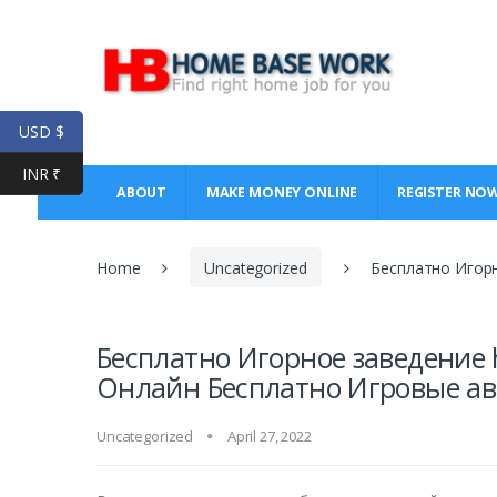
Skip
Skip
to
to
navigation
content
USD $
INR ₹
ABOUT
MAKE MONEY ONLINE
REGISTER NO
Home
Uncategorized
Бесплатно Игорно
Бесплатно Игорное заведение htt
Онлайн Бесплатно Игровые а
Uncategorized
April 27, 2022