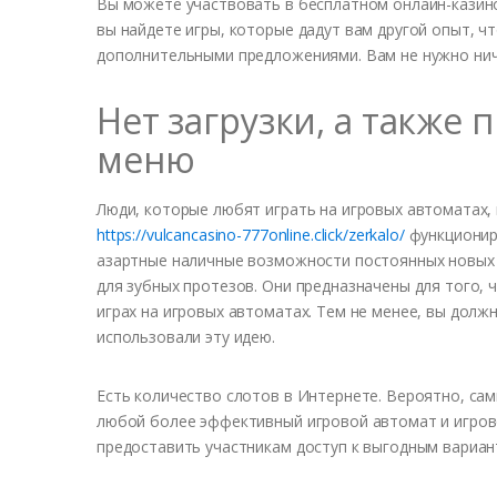
Вы можете участвовать в бесплатном онлайн-казино 
вы найдете игры, которые дадут вам другой опыт, ч
дополнительными предложениями. Вам не нужно ниче
Нет загрузки, а также 
меню
Люди, которые любят играть на игровых автоматах, 
https://vulcancasino-777online.click/zerkalo/
функциониру
азартные наличные возможности постоянных новых 
для зубных протезов. Они предназначены для того, 
играх на игровых автоматах. Тем не менее, вы долж
использовали эту идею.
Есть количество слотов в Интернете. Вероятно, са
любой более эффективный игровой автомат и игрово
предоставить участникам доступ к выгодным вариан