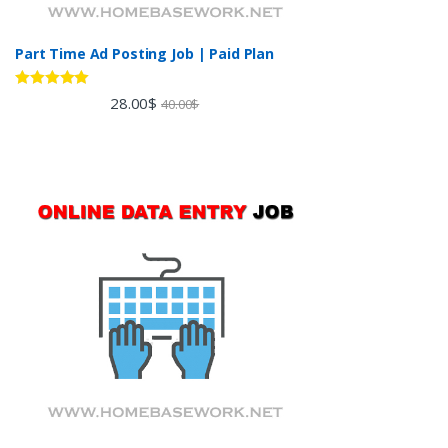
Part Time Ad Posting Job | Paid Plan
Rated
5.00
28.00
$
40.00
$
out of 5