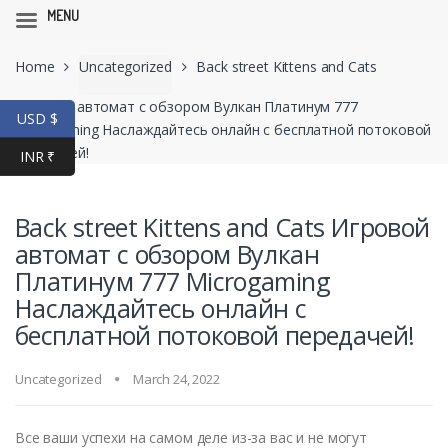
MENU
Skip
Skip
Home
Uncategorized
Back street Kittens and Cats
to
to
navigation
content
Игровой автомат с обзором Вулкан Платинум 777
USD $
Microgaming Наслаждайтесь онлайн с бесплатной потоковой
передачей!
INR ₹
Back street Kittens and Cats Игровой
автомат с обзором Вулкан
Платинум 777 Microgaming
Наслаждайтесь онлайн с
бесплатной потоковой передачей!
Uncategorized
March 24, 2022
Все ваши успехи на самом деле из-за вас и не могут