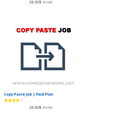
Rated
4.60
28.00
$
45.00
$
out of 5
Copy Paste Job | Paid Plan
Rated
28.00
$
45.00
$
3.60
out
of 5