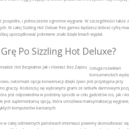
ść pospolite, i jednocześnie ogromne wygrane. W szczególności także 
h. W całej Sizzling Hot Deluxe free games będziesz dobrać cyfrę miar
buj uporządkować pokrewne znaki dzięki liniach wypłat.
rę Po Sizzling Hot Deluxe?
Usługa rozwikłań
konsumenckich wydaj
iowo, natomiast opcja konwersacji dzięki żywo jest przystępna przy
no graczy. Rozkoszuj się wybranymi grami ze setka% darmowymi poz
óra jest odpowiednia w podobny sposób w celu gadżetów ios, jak i An
e jest suplementarną opcją, która umożliwia maksymalizację wygrane
ykłych komputerów karcianych.
e w całej odmiennych państwach internauci powinny skonsultować się