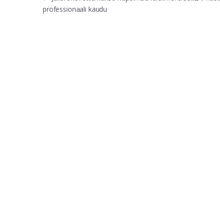
Post
professionaali kaudu
navigation