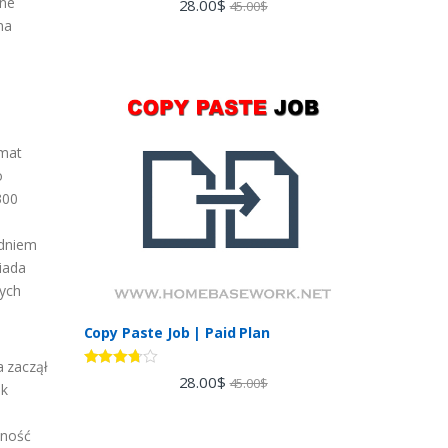
ine
28.00
$
45.00
$
out of 5
na
omat
o
300
 dniem
iada
zych
Copy Paste Job | Paid Plan
 zaczął
Rated
28.00
$
45.00
$
ek
3.60
out
of 5
lność