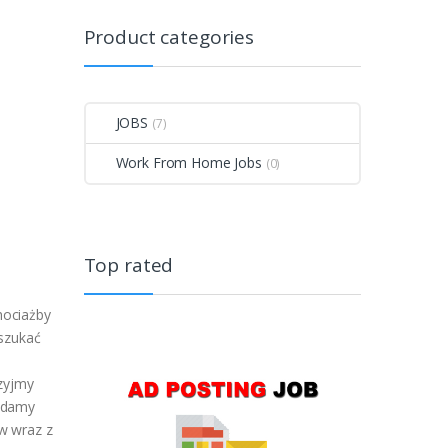
Product categories
JOBS
(7)
Work From Home Jobs
(0)
Top rated
hociażby
 szukać
rzyjmy
iadamy
ów wraz z