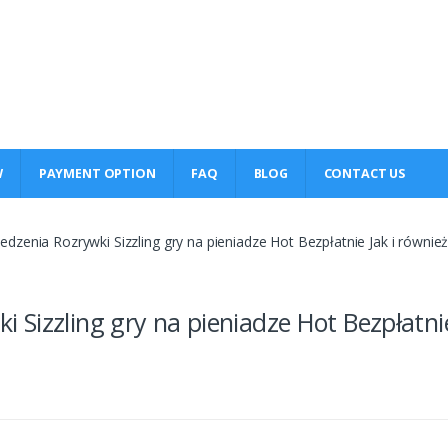
W
PAYMENT OPTION
FAQ
BLOG
CONTACT US
zenia Rozrywki Sizzling gry na pieniadze Hot Bezpłatnie Jak i równie
Sizzling gry na pieniadze Hot Bezpłatni