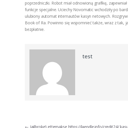
poprzedniczki. Robot miał odnowioną grafikę, zapewnia
funkcje specjalne. Uciechy Novomatic wchodziły po bar
ulubiony automat internautów kasyn netowych. Rozgryw
Book of Ra. Powinno się wspomnieć także, wraz z tak, j
bezpłatnie.
test
←
Jailbroke’i ettemakse https://laendle.info/credit24/ ka