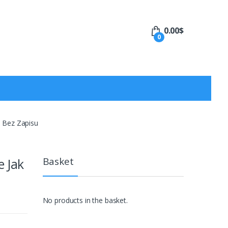
0.00
$
0
ż Bez Zapisu
Basket
e Jak
No products in the basket.