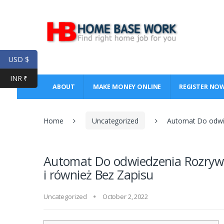
Skip
Skip
to
to
navigation
content
USD $
INR ₹
ABOUT
MAKE MONEY ONLINE
REGISTER NO
Home
Uncategorized
Automat Do odwied
Automat Do odwiedzenia Rozrywki 
i również Bez Zapisu
Uncategorized
October 2, 2022