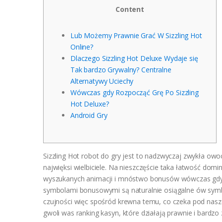
Content
Lub Możemy Prawnie Grać W Sizzling Hot
Online?
Dlaczego Sizzling Hot Deluxe Wydaje się
Tak bardzo Grywalny? Centralne
Alternatywy Uciechy
Wówczas gdy Rozpocząć Grę Po Sizzling
Hot Deluxe?
Android Gry
Sizzling Hot robot do gry jest to nadzwyczaj zwykła ow
najwięksi wielbiciele. Na nieszczęście taka łatwość dom
wyszukanych animacji i mnóstwo bonusów wówczas gdy bo
symbolami bonusowymi są naturalnie osiągalne ów symbo
czujności więc spośród krewna temu, co czeka pod na
gwoli was ranking kasyn, które działają prawnie i bardz